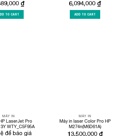
889,000
₫
6,094,000
₫
DD TO CART
ADD TO CART
Add to
Add to
Wishlist
Wishlist
MÁY IN
MÁY IN
HP LaserJet Pro
Máy in laser Color Pro HP
 3Y WTY_C5F95A
M274n(M6D61A)
hệ để báo giá
13,500,000
₫