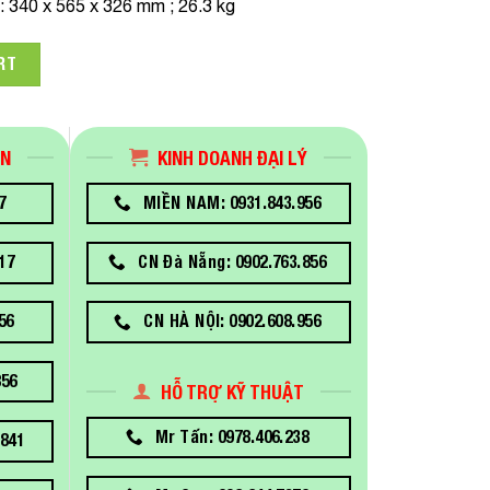
:
340 x 565 x 326 mm ; 26.3 kg
ãn decal Epson ColorWorks CW-C6550P quantity
RT
ÁN
KINH DOANH ĐẠI LÝ
7
MIỀN NAM: 0931.843.956
17
CN Đà Nẵng: 0902.763.856
56
CN HÀ NỘI: 0902.608.956
856
HỖ TRỢ KỸ THUẬT
Mr Tấn: 0978.406.238
841