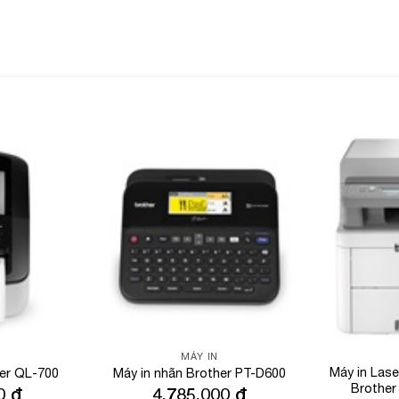
Add to
Add to
Wishlist
Wishlist
MÁY IN
Máy in Las
her QL-700
Máy in nhãn Brother PT-D600
Brothe
00
₫
4,785,000
₫