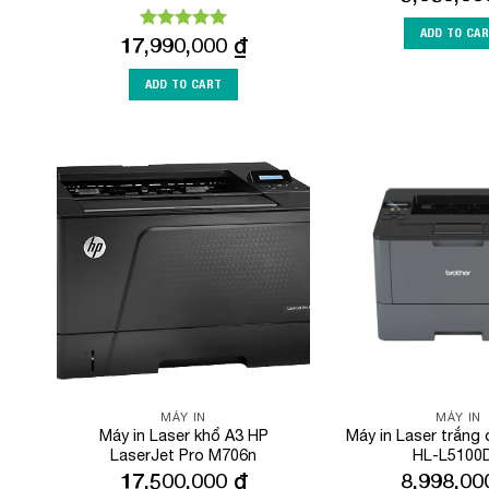
ADD TO CA
17,990,000
₫
Rated
5.00
out of 5
ADD TO CART
Add to
Wishlist
MÁY IN
MÁY IN
Máy in Laser khổ A3 HP
Máy in Laser trắng 
LaserJet Pro M706n
HL-L5100
17,500,000
₫
8,998,0