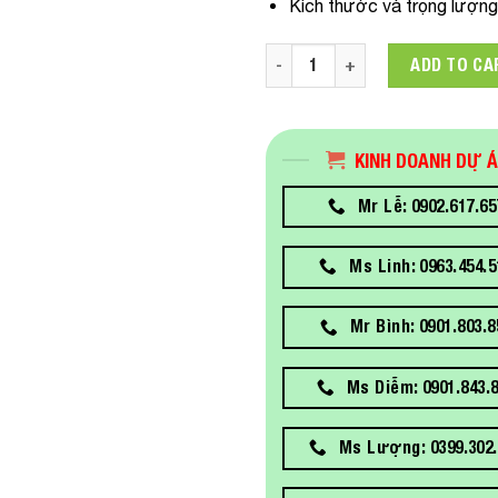
Kích thước và trọng lượng
C31CH77206E1 Máy in tem nh
ADD TO CA
KINH DOANH DỰ 
Mr Lễ: 0902.617.65
Ms Linh: 0963.454.5
Mr Bình: 0901.803.8
Ms Diễm: 0901.843.
Ms Lượng: 0399.302.