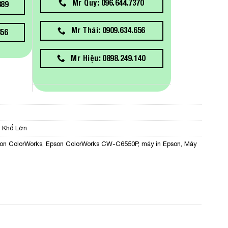
Mr Quy: 096.644.7370
889
Mr Thái: 0909.634.656
656
Mr Hiệu: 0898.249.140
n Khổ Lớn
on ColorWorks
,
Epson ColorWorks CW-C6550P
,
máy in Epson
,
Máy