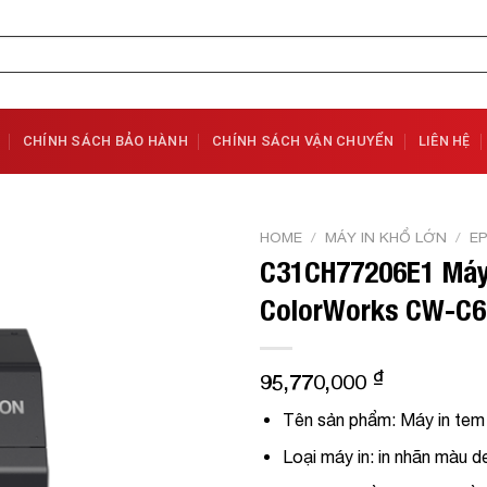
CHÍNH SÁCH BẢO HÀNH
CHÍNH SÁCH VẬN CHUYỂN
LIÊN HỆ
HOME
/
MÁY IN KHỔ LỚN
/
E
C31CH77206E1 Máy 
Add to
ColorWorks CW-C6
Wishlist
₫
95,770,000
Tên sản phẩm:
Máy in tem
Loại máy in:
in nhãn màu de