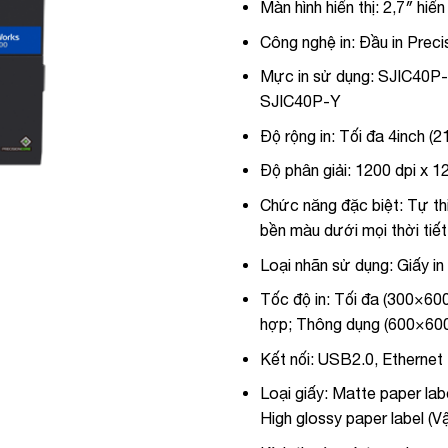
Màn hình hiển thị:
2,7″ hiển
Công nghệ in:
Đầu in Preci
Mực in sử dụng:
SJIC40P-
SJIC40P-Y
Độ rộng in:
Tối đa 4inch (
Độ phân giải:
1200 dpi x 12
Chức năng đặc biệt:
Tự thi
bền màu dưới mọi thời tiết
Loại nhãn sử dụng:
Giấy in
Tốc độ in:
Tối đa (300×600
hợp; Thông dụng (600×600
Kết nối:
USB2.0, Ethernet
Loại giấy:
Matte paper label
High glossy paper label (V