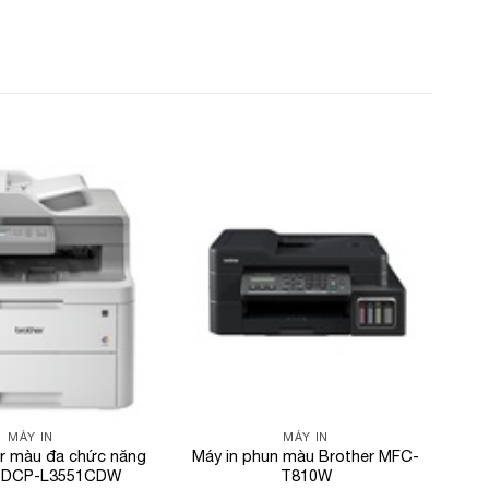
Add to
Add to
Wishlist
Wishlist
MÁY IN
MÁY IN
er màu đa chức năng
Máy in phun màu Brother MFC-
r DCP-L3551CDW
T810W