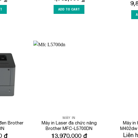
9,
RT
ADD TO CART
A
Add to
Add to
Wishlist
Wishlist
MÁY IN
đen Brother
Máy in Laser đa chức năng
Máy in 
DN
Brother MFC-L5700DN
M402dw
00
₫
13,970,000
₫
Liên 