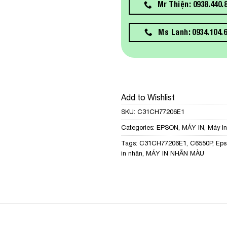
Mr Thiện: 0938.440.
Ms Lanh: 0934.104.
Add to Wishlist
SKU:
C31CH77206E1
Categories:
EPSON
,
MÁY IN
,
Máy I
Tags:
C31CH77206E1
,
C6550P
,
Eps
in nhãn
,
MÁY IN NHÃN MÀU