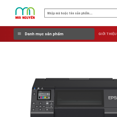
Skip
to
Search
content
for:
Danh mục sản phẩm
GIỚI THIỆU