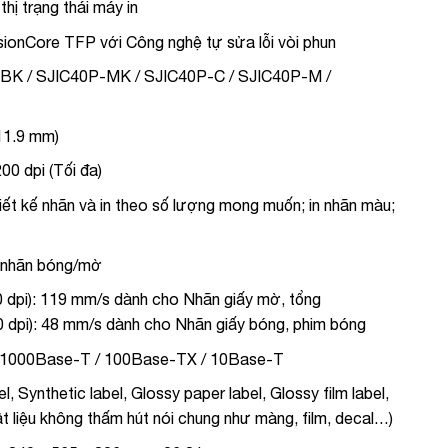
 thị trạng thái máy in
sionCore TFP với Công nghệ tự sửa lỗi vòi phun
BK / SJIC40P-MK / SJIC40P-C / SJIC40P-M /
211.9 mm)
00 dpi (Tối đa)
ết kế nhãn và in theo số lượng mong muốn; in nhãn màu;
 nhãn bóng/mờ
 dpi): 119 mm/s dành cho Nhãn giấy mờ, tổng
 dpi): 48 mm/s dành cho Nhãn giấy bóng, phim bóng
 1000Base-T / 100Base-TX / 10Base-T
, Synthetic label, Glossy paper label, Glossy film label,
ật liệu không thấm hút nói chung như màng, film, decal…)