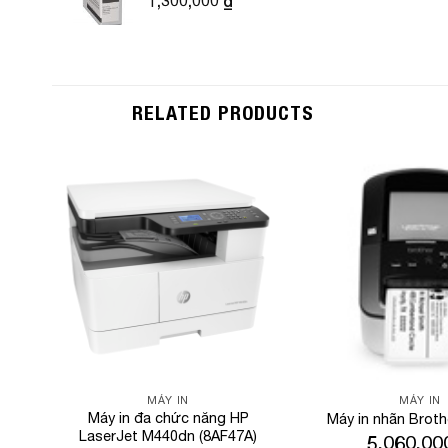
1,300,000
₫
RELATED PRODUCTS
Add to
Wishlist
MÁY IN
MÁY IN
Máy in đa chức năng HP
Máy in nhãn Brot
LaserJet M440dn (8AF47A)
5,060,0