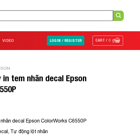
CART /
0
₫
VIDEO
LOGIN / REGISTER
PSON
in tem nhãn decal Epson
550P
 nhãn decal Epson ColorWorks C6550P
cal, Tự động lột nhãn