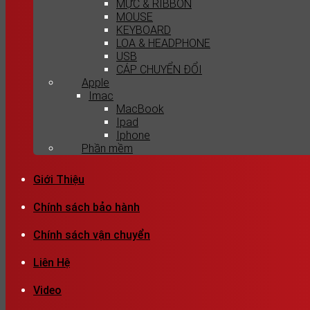
MỰC & RIBBON
MOUSE
KEYBOARD
LOA & HEADPHONE
USB
CÁP CHUYỂN ĐỔI
Apple
Imac
MacBook
Ipad
Iphone
Phần mềm
Giới Thiệu
Chính sách bảo hành
Chính sách vận chuyển
Liên Hệ
Video