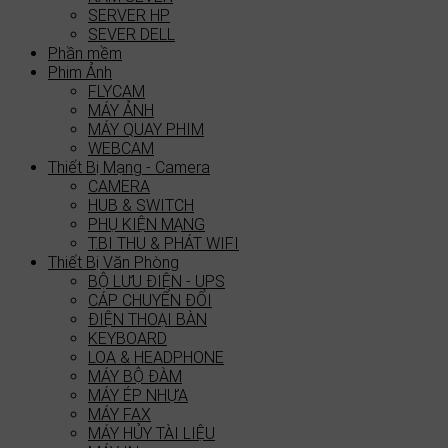
SERVER HP
SEVER DELL
Phần mềm
Phim Ảnh
FLYCAM
MÁY ẢNH
MÁY QUAY PHIM
WEBCAM
Thiết Bị Mạng - Camera
CAMERA
HUB & SWITCH
PHỤ KIỆN MẠNG
T.BI THU & PHÁT WIFI
Thiết Bị Văn Phòng
BỘ LƯU ĐIỆN - UPS
CÁP CHUYỂN ĐỔI
ĐIỆN THOẠI BÀN
KEYBOARD
LOA & HEADPHONE
MÁY BỘ ĐÀM
MÁY ÉP NHỰA
MÁY FAX
MÁY HỦY TÀI LIỆU