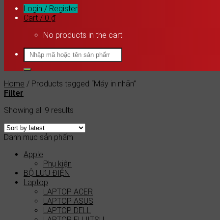
Login / Register
Cart /
0
₫
No products in the cart.
Search
for:
Home
/
Products tagged “Máy in nhãn”
Filter
Showing all 9 results
Danh mục sản phẩm
Apple
Phụ kiện
BỘ LƯU ĐIỆN
Laptop
LAPTOP ACER
LAPTOP ASUS
LAPTOP DELL
LAPTOP FUJITSU