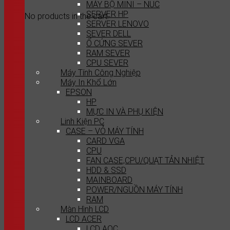
MÁY BỘ MINI – NUC
SERVER HP
No products in the cart.
SERVER LENOVO
SEVER DELL
Ổ CỨNG SEVER
RAM SEVER
CPU SEVER
Máy Tính Công Nghiệp
Máy In Khổ Lớn
EPSON
HP
MỰC IN VÀ PHỤ KIỆN
Linh Kiện PC
CASE – VỎ MÁY TÍNH
CARD VGA
CPU
FAN CASE,CPU/QUẠT TẢN NHIỆT
HDD & SSD
MAINBOARD
POWER/NGUỒN MÁY TÍNH
RAM
Màn Hình LCD
LCD ACER
LCD AOC