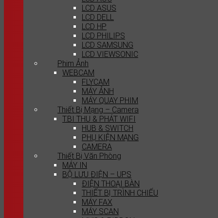
LCD ASUS
LCD DELL
LCD HP
LCD PHILIPS
LCD SAMSUNG
LCD VIEWSONIC
Phim Ảnh
WEBCAM
FLYCAM
MÁY ẢNH
MÁY QUAY PHIM
Thiết Bị Mạng – Camera
T.BI THU & PHÁT WIFI
HUB & SWITCH
PHỤ KIỆN MẠNG
CAMERA
Thiết Bị Văn Phòng
MÁY IN
BỘ LƯU ĐIỆN – UPS
ĐIỆN THOẠI BÀN
THIẾT BỊ TRÌNH CHIẾU
MÁY FAX
MÁY SCAN