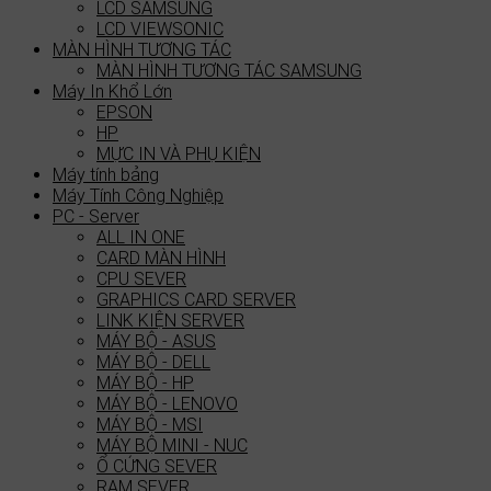
LCD SAMSUNG
LCD VIEWSONIC
MÀN HÌNH TƯƠNG TÁC
MÀN HÌNH TƯƠNG TÁC SAMSUNG
Máy In Khổ Lớn
EPSON
HP
MỰC IN VÀ PHỤ KIỆN
Máy tính bảng
Máy Tính Công Nghiệp
PC - Server
ALL IN ONE
CARD MÀN HÌNH
CPU SEVER
GRAPHICS CARD SERVER
LINK KIỆN SERVER
MÁY BỘ - ASUS
MÁY BỘ - DELL
MÁY BỘ - HP
MÁY BỘ - LENOVO
MÁY BỘ - MSI
MÁY BỘ MINI - NUC
Ổ CỨNG SEVER
RAM SEVER