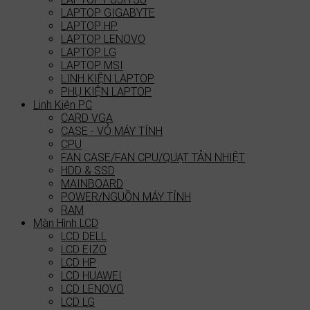
LAPTOP GIGABYTE
LAPTOP HP
LAPTOP LENOVO
LAPTOP LG
LAPTOP MSI
LINH KIỆN LAPTOP
PHỤ KIỆN LAPTOP
Linh Kiện PC
CARD VGA
CASE - VỎ MÁY TÍNH
CPU
FAN CASE/FAN CPU/QUẠT TẢN NHIỆT
HDD & SSD
MAINBOARD
POWER/NGUỒN MÁY TÍNH
RAM
Màn Hình LCD
LCD DELL
LCD EIZO
LCD HP
LCD HUAWEI
LCD LENOVO
LCD LG