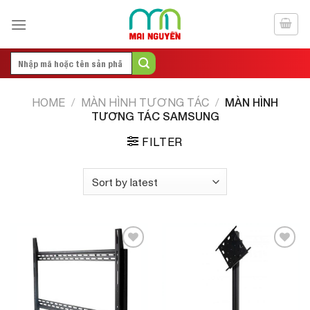
Skip
to
content
Search
for:
MÀN HÌNH
HOME
/
MÀN HÌNH TƯƠNG TÁC
/
TƯƠNG TÁC SAMSUNG
FILTER
Add to
Add to
Wishlist
Wishlist