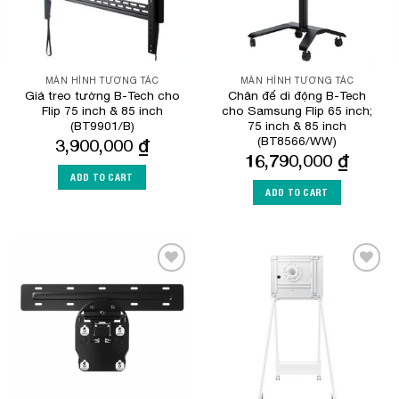
MÀN HÌNH TƯƠNG TÁC
MÀN HÌNH TƯƠNG TÁC
Giá treo tường B-Tech cho
Chân đế di động B-Tech
Flip 75 inch & 85 inch
cho Samsung Flip 65 inch;
(BT9901/B)
75 inch & 85 inch
(BT8566/WW)
3,900,000
₫
16,790,000
₫
ADD TO CART
ADD TO CART
Add to
Add to
Wishlist
Wishlist