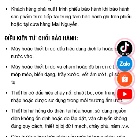
Khách hàng phải xuất trình phiếu bảo hành khi bảo hành
sản phẩm trực tiếp tại trung tâm bảo hành ghi trên phiếu
hoặc tại cửa hàng Mai Nguyễn.
ĐIỀU KIỆN TỪ CHỐI BẢO HÀNH:
Máy hoặc thiết bị có dấu hiệu dung dịch lạ hoặc có
nước vào.
Máy hoặc thiết bị do va chạm hoặc đã bị rơi rớt, bể mẻ,
móp méo, biến dạng, trầy xước, vết ẩm ướt, gỉ sét, phù
tụ
Thiết bị có dấu hiệu cháy nổ, chuột bọ, côn trùng xâm
nhập hoặc được sử dụng trong môi trường ẩm ướt.
Thiết bị hư hỏng do thiên tai hỏa hoạn, sử dụng nguồn
điện không ổn định hoặc do lắp đặt, vận chuyển không
đúng quy cách, thiết bị bị đứt mạch, cháy phù, nám .v.v.
Các trường hợp bàn phím của máy bị bong phím, gãy