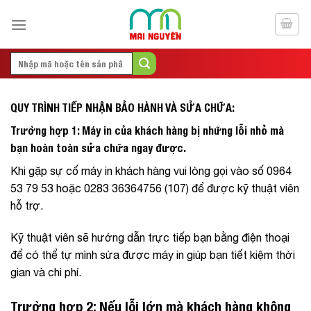
Skip
to
content
Search
for:
QUY TRÌNH TIẾP NHẬN BẢO HÀNH VÀ SỬA CHỮA
:
Trường hợp 1: Máy in của khách hàng bị những lỗi nhỏ mà
bạn hoàn toàn sửa chữa ngay được.
Khi gặp sự cố máy in khách hàng vui lòng gọi vào số 0964
53 79 53 hoặc 0283 36364756 (107) để được kỹ thuật viên
hỗ trợ.
Kỹ thuật viên sẽ hướng dẫn trực tiếp bạn bằng điện thoại
để có thể tự mình sửa được máy in giúp bạn tiết kiệm thời
gian và chi phí.
Trường hợp 2: Nếu lỗi lớn mà khách hàng không