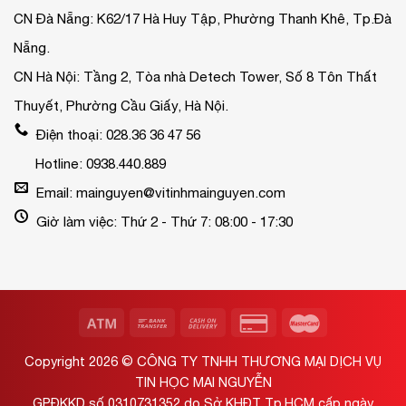
CN Đà Nẵng: K62/17 Hà Huy Tập, Phường Thanh Khê, Tp.Đà
Nẵng.
CN Hà Nội: Tầng 2, Tòa nhà Detech Tower, Số 8 Tôn Thất
Thuyết, Phường Cầu Giấy, Hà Nội.
Điện thoại: 028.36 36 47 56
Hotline: 0938.440.889
Email: mainguyen@vitinhmainguyen.com
Giờ làm việc: Thứ 2 - Thứ 7: 08:00 - 17:30
Copyright 2026 ©
CÔNG TY TNHH THƯƠNG MẠI DỊCH VỤ
TIN HỌC MAI NGUYỄN
GPĐKKD số 0310731352 do Sở KHĐT Tp.HCM cấp ngày