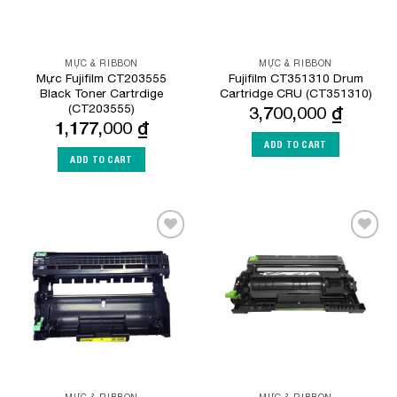
MỰC & RIBBON
MỰC & RIBBON
Mực Fujifilm CT203555
Fujifilm CT351310 Drum
Black Toner Cartrdige
Cartridge CRU (CT351310)
(CT203555)
3,700,000
₫
1,177,000
₫
ADD TO CART
ADD TO CART
Add to
Add to
Wishlist
Wishlist