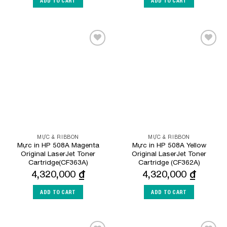
ADD TO CART
ADD TO CART
Add to
Add to
Wishlist
Wishlist
MỰC & RIBBON
MỰC & RIBBON
Mực in HP 508A Magenta
Mực in HP 508A Yellow
Original LaserJet Toner
Original LaserJet Toner
Cartridge(CF363A)
Cartridge (CF362A)
4,320,000
₫
4,320,000
₫
ADD TO CART
ADD TO CART