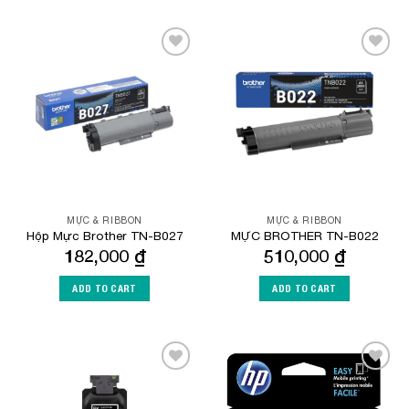
Add to
Add to
Wishlist
Wishlist
MỰC & RIBBON
MỰC & RIBBON
Hộp Mực Brother TN-B027
MỰC BROTHER TN-B022
182,000
₫
510,000
₫
ADD TO CART
ADD TO CART
Add to
Add to
Wishlist
Wishlist