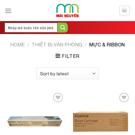
Skip
to
content
Search
for:
MỰC & RIBBON
HOME
/
THIẾT BỊ VĂN PHÒNG
/
FILTER
Add to
Add to
Wishlist
Wishlist