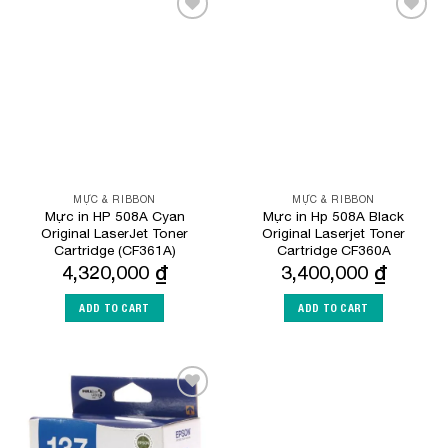
Add to
Add to
Wishlist
Wishlist
MỰC & RIBBON
MỰC & RIBBON
Mực in HP 508A Cyan
Mực in Hp 508A Black
Original LaserJet Toner
Original Laserjet Toner
Cartridge (CF361A)
Cartridge CF360A
4,320,000
₫
3,400,000
₫
ADD TO CART
ADD TO CART
Add to
Wishlist