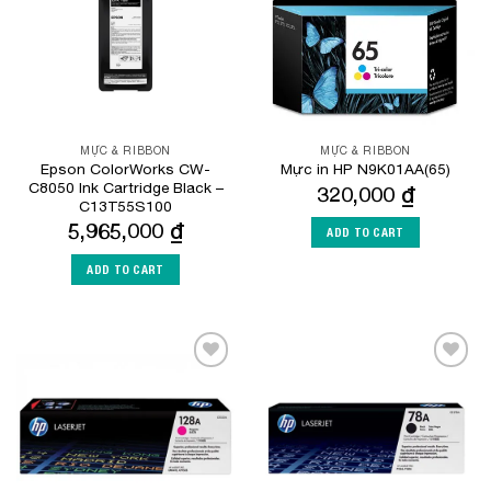
MỰC & RIBBON
MỰC & RIBBON
Epson ColorWorks CW-
Mực in HP N9K01AA(65)
C8050 Ink Cartridge Black –
320,000
₫
C13T55S100
5,965,000
₫
ADD TO CART
ADD TO CART
Add to
Add to
Wishlist
Wishlist