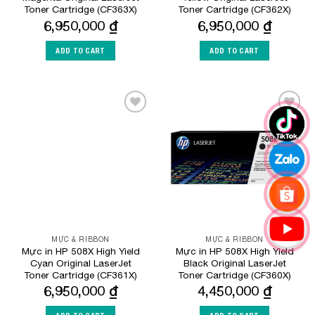
Toner Cartridge (CF363X)
Toner Cartridge (CF362X)
6,950,000
₫
6,950,000
₫
ADD TO CART
ADD TO CART
Add to
Add to
Wishlist
Wishlist
MỰC & RIBBON
MỰC & RIBBON
Mực in HP 508X High Yield
Mực in HP 508X High Yield
Cyan Original LaserJet
Black Original LaserJet
Toner Cartridge (CF361X)
Toner Cartridge (CF360X)
6,950,000
₫
4,450,000
₫