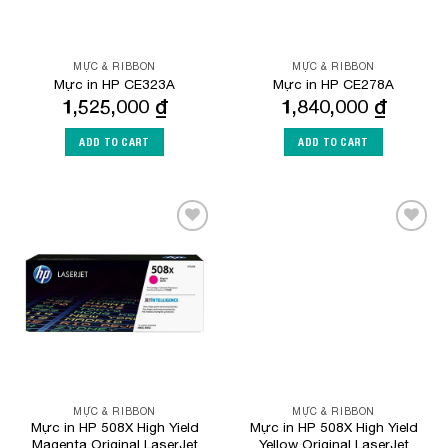
MỰC & RIBBON
MỰC & RIBBON
Mực in HP CE323A
Mực in HP CE278A
1,525,000
₫
1,840,000
₫
ADD TO CART
ADD TO CART
Add to
Add to
Wishlist
Wishlist
MỰC & RIBBON
MỰC & RIBBON
Mực in HP 508X High Yield
Mực in HP 508X High Yield
Magenta Original LaserJet
Yellow Original LaserJet