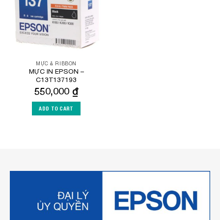
MỰC & RIBBON
MỰC IN EPSON –
C13T137193
550,000
₫
ADD TO CART