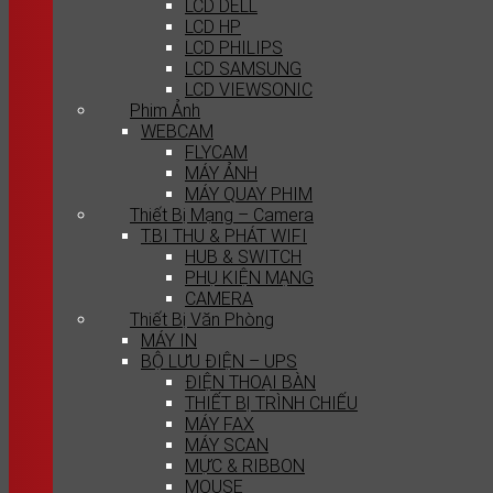
LCD DELL
LCD HP
LCD PHILIPS
LCD SAMSUNG
LCD VIEWSONIC
Phim Ảnh
WEBCAM
FLYCAM
MÁY ẢNH
MÁY QUAY PHIM
Thiết Bị Mạng – Camera
T.BI THU & PHÁT WIFI
HUB & SWITCH
PHỤ KIỆN MẠNG
CAMERA
Thiết Bị Văn Phòng
MÁY IN
BỘ LƯU ĐIỆN – UPS
ĐIỆN THOẠI BÀN
THIẾT BỊ TRÌNH CHIẾU
MÁY FAX
MÁY SCAN
MỰC & RIBBON
MOUSE