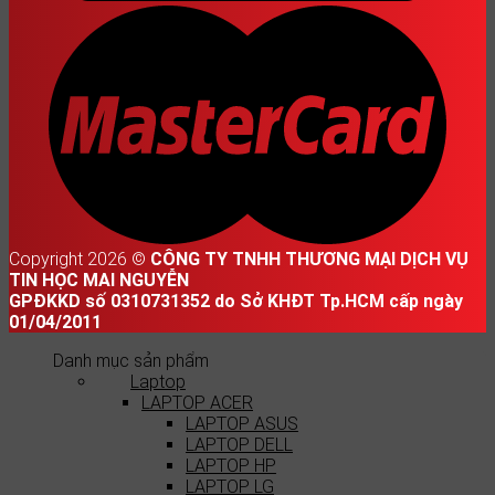
Copyright 2026 ©
CÔNG TY TNHH THƯƠNG MẠI DỊCH VỤ
TIN HỌC MAI NGUYỄN
GPĐKKD số 0310731352 do Sở KHĐT Tp.HCM cấp ngày
01/04/2011
Danh mục sản phẩm
Laptop
LAPTOP ACER
LAPTOP ASUS
LAPTOP DELL
LAPTOP HP
LAPTOP LG