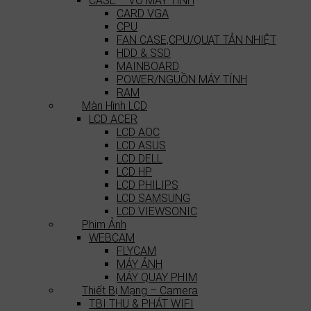
CASE – VỎ MÁY TÍNH
CARD VGA
CPU
FAN CASE,CPU/QUẠT TẢN NHIỆT
HDD & SSD
MAINBOARD
POWER/NGUỒN MÁY TÍNH
RAM
Màn Hình LCD
LCD ACER
LCD AOC
LCD ASUS
LCD DELL
LCD HP
LCD PHILIPS
LCD SAMSUNG
LCD VIEWSONIC
Phim Ảnh
WEBCAM
FLYCAM
MÁY ẢNH
MÁY QUAY PHIM
Thiết Bị Mạng – Camera
T.BI THU & PHÁT WIFI