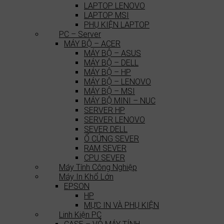
LAPTOP LENOVO
LAPTOP MSI
PHỤ KIỆN LAPTOP
PC – Server
MÁY BỘ – ACER
MÁY BỘ – ASUS
MÁY BỘ – DELL
MÁY BỘ – HP
MÁY BỘ – LENOVO
MÁY BỘ – MSI
MÁY BỘ MINI – NUC
SERVER HP
SERVER LENOVO
SEVER DELL
Ổ CỨNG SEVER
RAM SEVER
CPU SEVER
Máy Tính Công Nghiệp
Máy In Khổ Lớn
EPSON
HP
MỰC IN VÀ PHỤ KIỆN
Linh Kiện PC