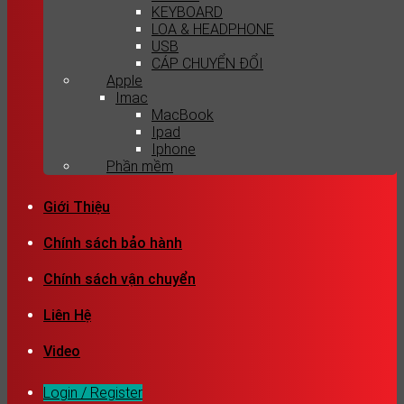
KEYBOARD
LOA & HEADPHONE
USB
CÁP CHUYỂN ĐỔI
Apple
Imac
MacBook
Ipad
Iphone
Phần mềm
Giới Thiệu
Chính sách bảo hành
Chính sách vận chuyển
Liên Hệ
Video
Login / Register