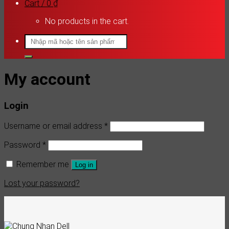
Cart /
0
₫
No products in the cart.
Search
for:
My account
Login
Username or email address
*
Password
*
Remember me
Log in
Lost your password?