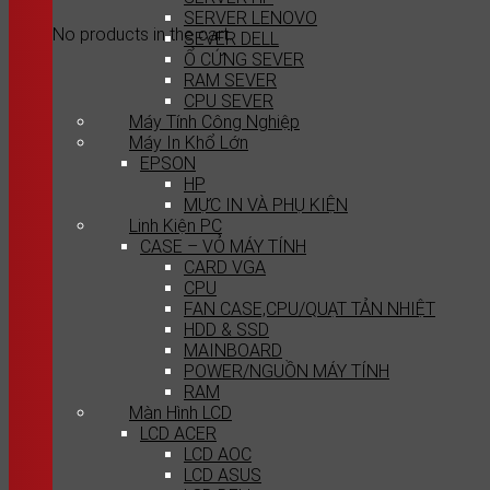
SERVER LENOVO
No products in the cart.
SEVER DELL
Ổ CỨNG SEVER
RAM SEVER
CPU SEVER
Máy Tính Công Nghiệp
Máy In Khổ Lớn
EPSON
HP
MỰC IN VÀ PHỤ KIỆN
Linh Kiện PC
CASE – VỎ MÁY TÍNH
CARD VGA
CPU
FAN CASE,CPU/QUẠT TẢN NHIỆT
HDD & SSD
MAINBOARD
POWER/NGUỒN MÁY TÍNH
RAM
Màn Hình LCD
LCD ACER
LCD AOC
LCD ASUS