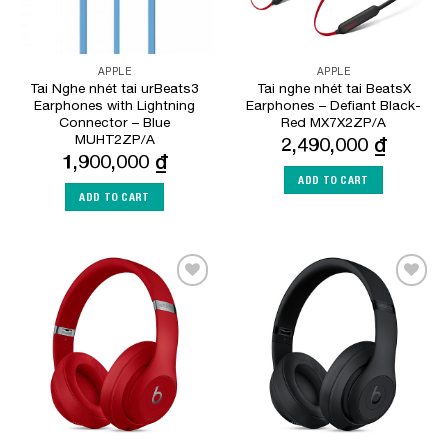
APPLE
APPLE
Tai Nghe nhét tai urBeats3
Tai nghe nhét tai BeatsX
Earphones with Lightning
Earphones – Defiant Black-
Connector – Blue
Red MX7X2ZP/A
MUHT2ZP/A
2,490,000
₫
1,900,000
₫
ADD TO CART
ADD TO CART
Add to
Add to
Wishlist
Wishlist