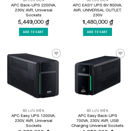
BỘ LƯU ĐIỆN
BỘ LƯU ĐIỆN
APC Back-UPS 2200VA,
APC EASY UPS BV 800VA,
230V, AVR, Universal
AVR, UNIVERSAL OUTLET,
Sockets
230V
5,449,000
₫
1,480,000
₫
ADD TO CART
ADD TO CART
Add to
Add to
Wishlist
Wishlist
BỘ LƯU ĐIỆN
BỘ LƯU ĐIỆN
APC Easy UPS 1200VA,
APC Easy Back-UPS
230V, AVR, Universal
700VA, 230V, AVR, USB
Sockets
Charging Universal Sockets