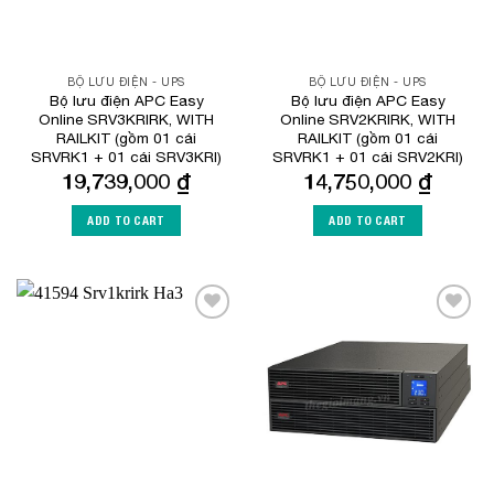
BỘ LƯU ĐIỆN - UPS
BỘ LƯU ĐIỆN - UPS
Bộ lưu điện APC Easy
Bộ lưu điện APC Easy
Online SRV3KRIRK, WITH
Online SRV2KRIRK, WITH
RAILKIT (gồm 01 cái
RAILKIT (gồm 01 cái
SRVRK1 + 01 cái SRV3KRI)
SRVRK1 + 01 cái SRV2KRI)
19,739,000
₫
14,750,000
₫
ADD TO CART
ADD TO CART
Add to
Add to
Wishlist
Wishlist