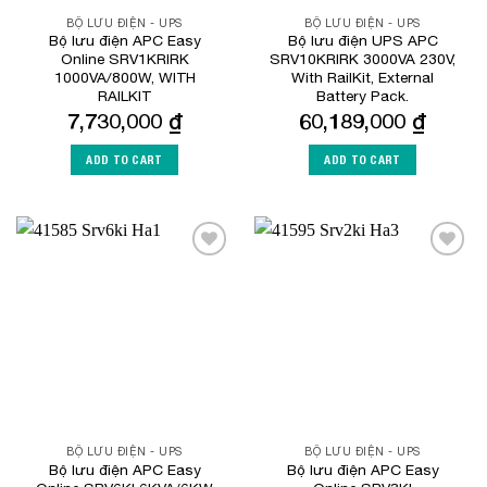
BỘ LƯU ĐIỆN - UPS
BỘ LƯU ĐIỆN - UPS
Bộ lưu điện APC Easy
Bộ lưu điện UPS APC
Online SRV1KRIRK
SRV10KRIRK 3000VA 230V,
1000VA/800W, WITH
With RailKit, External
RAILKIT
Battery Pack.
7,730,000
₫
60,189,000
₫
ADD TO CART
ADD TO CART
Add to
Add to
Wishlist
Wishlist
BỘ LƯU ĐIỆN - UPS
BỘ LƯU ĐIỆN - UPS
Bộ lưu điện APC Easy
Bộ lưu điện APC Easy