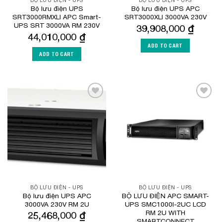
BỘ LƯU ĐIỆN - UPS
BỘ LƯU ĐIỆN - UPS
Bộ lưu điện UPS
Bộ lưu điện UPS APC
SRT3000RMXLI APC Smart-
SRT3000XLI 3000VA 230V
UPS SRT 3000VA RM 230V
39,908,000
₫
44,010,000
₫
ADD TO CART
ADD TO CART
Add to
Add to
Wishlist
Wishlist
BỘ LƯU ĐIỆN - UPS
BỘ LƯU ĐIỆN - UPS
Bộ lưu điện UPS APC
BỘ LƯU ĐIỆN APC SMART-
3000VA 230V RM 2U
UPS SMC1000I-2UC LCD
RM 2U WITH
25,468,000
₫
SMARTCONNECT