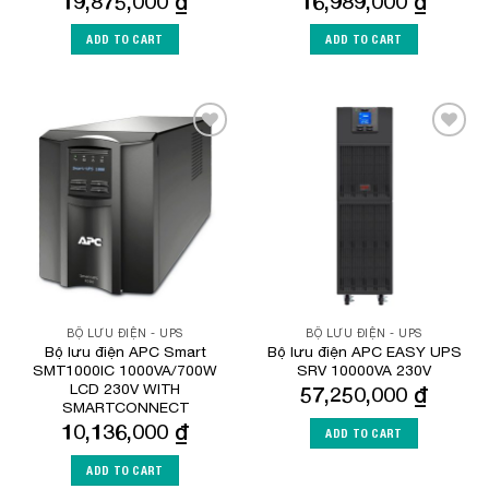
19,875,000
₫
16,989,000
₫
ADD TO CART
ADD TO CART
Add to
Add to
Wishlist
Wishlist
BỘ LƯU ĐIỆN - UPS
BỘ LƯU ĐIỆN - UPS
Bộ lưu điện APC Smart
Bộ lưu điện APC EASY UPS
SMT1000IC 1000VA/700W
SRV 10000VA 230V
LCD 230V WITH
57,250,000
₫
SMARTCONNECT
10,136,000
₫
ADD TO CART
ADD TO CART