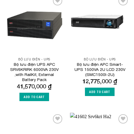
Add to
Add to
Wishlist
Wishlist
BỘ LƯU ĐIỆN - UPS
BỘ LƯU ĐIỆN - UPS
Bộ lưu điện UPS APC
Bộ lưu điện APC Smart-
SRV6KRIRK 6000VA 230V
UPS 1500VA 2U LCD 230V
,with RailKit, External
(SMC1500I-2U)
Battery Pack
12,775,000
₫
41,570,000
₫
ADD TO CART
ADD TO CART
Add to
Add to
Wishlist
Wishlist