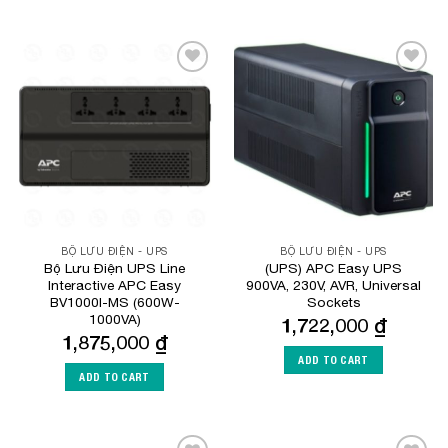
Add to
Add to
Wishlist
Wishlist
BỘ LƯU ĐIỆN - UPS
BỘ LƯU ĐIỆN - UPS
Bộ Lưu Điện UPS Line
(UPS) APC Easy UPS
Interactive APC Easy
900VA, 230V, AVR, Universal
BV1000I-MS (600W-
Sockets
1000VA)
1,722,000
₫
1,875,000
₫
ADD TO CART
ADD TO CART