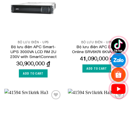
BỘ LƯU ĐIỆN - UPS
BỘ LƯU ĐIỆN - UPS
Bộ lưu điện APC Smart-
Bộ lưu điện APC Easy
UPS 3000VA LCD RM 2U
Online SRV6KRI 6KVA/6KW
230V with SmartConnect
41,090,000
₫
30,900,000
₫
ADD TO CART
ADD TO CART
Add to
Add to
Wishlist
Wishlist