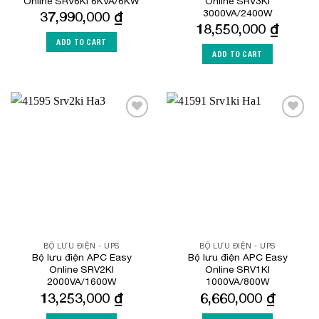
Online SRV6KI 6KVA/6KW
Online SRV3KI
3000VA/2400W
37,990,000
₫
18,550,000
₫
ADD TO CART
ADD TO CART
Add to
Add to
Wishlist
Wishlist
BỘ LƯU ĐIỆN - UPS
BỘ LƯU ĐIỆN - UPS
Bộ lưu điện APC Easy
Bộ lưu điện APC Easy
Online SRV2KI
Online SRV1KI
2000VA/1600W
1000VA/800W
13,253,000
₫
6,660,000
₫