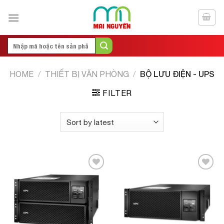
Skip
to
content
Search
for:
BỘ LƯU ĐIỆN - UPS
HOME
/
THIẾT BỊ VĂN PHÒNG
/
FILTER
Add to
Add to
Wishlist
Wishlist