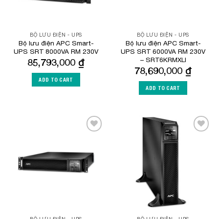
BỘ LƯU ĐIỆN - UPS
BỘ LƯU ĐIỆN - UPS
Bộ lưu điện APC Smart-
Bộ lưu điện APC Smart-
UPS SRT 8000VA RM 230V
UPS SRT 6000VA RM 230V
– SRT6KRMXLI
85,793,000
₫
78,690,000
₫
ADD TO CART
ADD TO CART
Add to
Add to
Wishlist
Wishlist