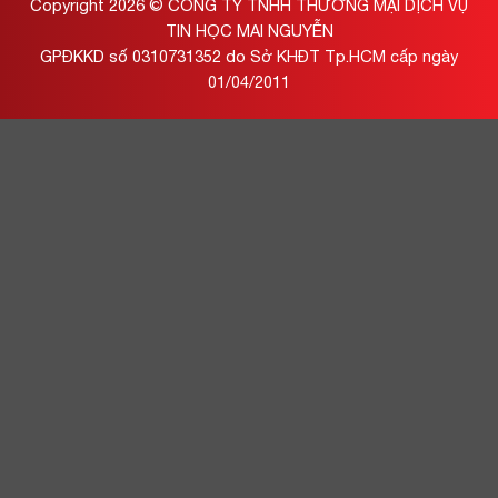
Copyright 2026 ©
CÔNG TY TNHH THƯƠNG MẠI DỊCH VỤ
TIN HỌC MAI NGUYỄN
GPĐKKD số 0310731352 do Sở KHĐT Tp.HCM cấp ngày
01/04/2011