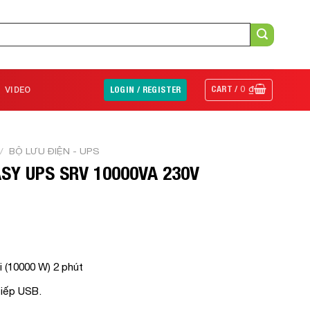
CART /
0
₫
VIDEO
LOGIN / REGISTER
/
BỘ LƯU ĐIỆN - UPS
ASY UPS SRV 10000VA 230V
i (10000 W) 2 phút
tiếp USB.