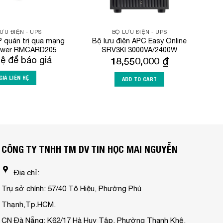
ƯU ĐIỆN - UPS
BỘ LƯU ĐIỆN - UPS
 quản trị qua mạng
Bộ lưu điện APC Easy Online
ower RMCARD205
SRV3KI 3000VA/2400W
hệ để báo giá
18,550,000
₫
GIÁ LIÊN HỆ
ADD TO CART
CÔNG TY TNHH TM DV TIN HỌC MAI NGUYỄN
Địa chỉ:
Trụ sở chính: 57/40 Tô Hiệu, Phường Phú
Thạnh,Tp.HCM.
CN Đà Nẵng: K62/17 Hà Huy Tập, Phường Thanh Khê,