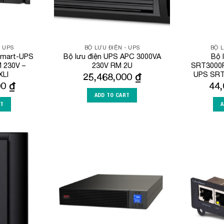
- UPS
BỘ LƯU ĐIỆN - UPS
BỘ L
Smart-UPS
Bộ lưu điện UPS APC 3000VA
Bộ 
 230V –
230V RM 2U
SRT3000R
LI
UPS SRT
25,468,000
₫
00
₫
44
ADD TO CART
RT
A
Add to
Add to
Wishlist
Wishlist