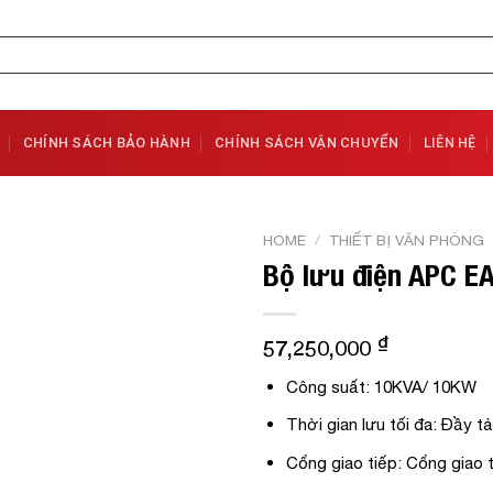
CHÍNH SÁCH BẢO HÀNH
CHÍNH SÁCH VẬN CHUYỂN
LIÊN HỆ
HOME
/
THIẾT BỊ VĂN PHÒNG
Bộ lưu điện APC E
Add to
Wishlist
₫
57,250,000
Công suất: 10KVA/ 10KW
Thời gian lưu tối đa: Đầy tả
Cổng giao tiếp: Cổng giao 