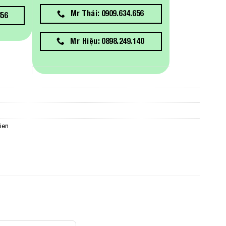
Mr Thái: 0909.634.656
656
Mr Hiệu: 0898.249.140
ien