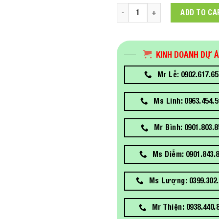
Bộ lưu điện APC EASY UPS S
ADD TO CA
KINH DOANH DỰ 
Mr Lễ: 0902.617.65
Ms Linh: 0963.454.5
Mr Bình: 0901.803.8
Ms Diễm: 0901.843.
Ms Lượng: 0399.302.
Mr Thiện: 0938.440.