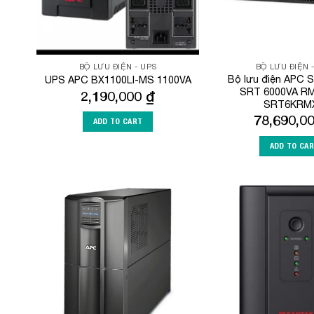
BỘ LƯU ĐIỆN - UPS
BỘ LƯU ĐIỆN 
Bộ lưu điện APC 
UPS APC BX1100LI-MS 1100VA
SRT 6000VA RM
2,190,000
₫
SRT6KRMX
78,690,0
ADD TO CART
ADD TO CA
Add to
Wishlist