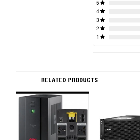
5
4
3
2
1
RELATED PRODUCTS
Add to
Wishlist