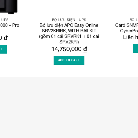
- UPS
BỘ LƯU ĐIỆN - UPS
BỘ L
00 – Pro
Bộ lưu điện APC Easy Online
Card SNMP
SRV2KRIRK, WITH RAILKIT
CyberP
(gồm 01 cái SRVRK1 + 01 cái
00
₫
Liên 
SRV2KRI)
14,750,000
₫
RT
ADD TO CART