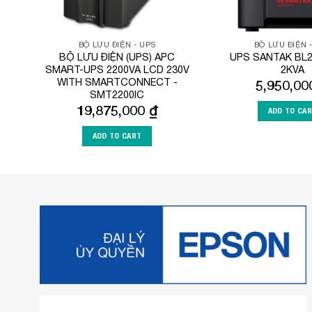
BỘ LƯU ĐIỆN - UPS
BỘ LƯU ĐIỆN 
BỘ LƯU ĐIỆN (UPS) APC
UPS SANTAK BL20
SMART-UPS 2200VA LCD 230V
2KVA
WITH SMARTCONNECT -
5,950,0
SMT2200IC
19,875,000
₫
ADD TO CA
ADD TO CART