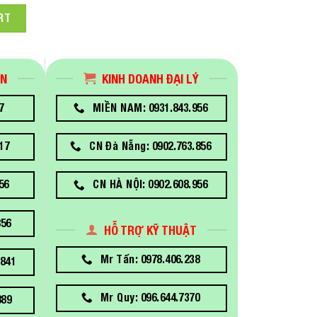
RV 10000VA 230V quantity
RT
ÁN
KINH DOANH ĐẠI LÝ
7
MIỀN NAM: 0931.843.956
17
CN Đà Nẵng: 0902.763.856
56
CN HÀ NỘI: 0902.608.956
856
HỖ TRỢ KỸ THUẬT
Mr Tấn: 0978.406.238
841
Mr Quy: 096.644.7370
889