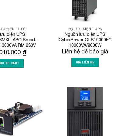
ƯU ĐIỆN - UPS
BỘ LƯU ĐIỆN - UPS
lưu điện UPS
Nguồn lưu điện UPS
MXLI APC Smart-
CyberPower OLS10000EC
 3000VA RM 230V
10000VA/8000W
,010,000
₫
Liên hệ để báo giá
GIÁ LIÊN HỆ
DD TO CART
Add to
Add to
Wishlist
Wishlist