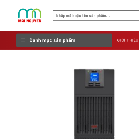
Skip
to
Search
content
for:
Danh mục sản phẩm
GIỚI THIỆU