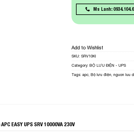
Ms Lanh: 0934.104.
Add to Wishlist
SKU:
SRV10KI
Category:
BỘ LƯU ĐIỆN - UPS
Tags:
apc
,
Bộ lưu điện
,
nguon luu d
ện APC EASY UPS SRV 10000VA 230V