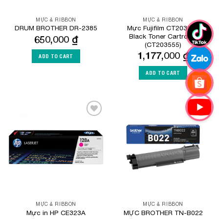
MỰC & RIBBON
MỰC & RIBBON
Mực Fujifilm CT203555
DRUM BROTHER DR-2385
Black Toner Cartrdige
650,000
₫
(CT203555)
1,177,000
₫
ADD TO CART
ADD TO CART
Add to
Add to
Wishlist
Wishlist
MỰC & RIBBON
MỰC & RIBBON
Mực in HP CE323A
MỰC BROTHER TN-B022