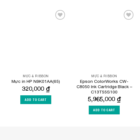
Add to
Add to
Wishlist
Wishlist
MỰC & RIBBON
MỰC & RIBBON
Epson ColorWorks CW-
Mực in HP N9K01AA(65)
C8050 Ink Cartridge Black –
320,000
₫
C13T55S100
5,965,000
₫
ADD TO CART
ADD TO CART