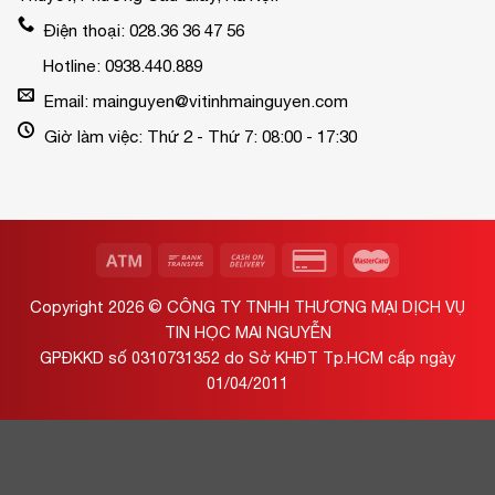
Điện thoại: 028.36 36 47 56
Hotline: 0938.440.889
Email: mainguyen@vitinhmainguyen.com
Giờ làm việc: Thứ 2 - Thứ 7: 08:00 - 17:30
Copyright 2026 ©
CÔNG TY TNHH THƯƠNG MẠI DỊCH VỤ
TIN HỌC MAI NGUYỄN
GPĐKKD số 0310731352 do Sở KHĐT Tp.HCM cấp ngày
01/04/2011