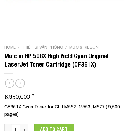
HOME
/
THIẾT BỊ VĂN PHÒNG
/
MỰC & RIBBON
Mực in HP 508X High Yield Cyan Original
LaserJet Toner Cartridge (CF361X)
₫
6,950,000
CF361X Cyan Toner for CLJ M552, M553, M577 ( 9,500
pages)
Mực in HP 508X High Yield Cyan Original LaserJet Toner Cart
ADD TO CART