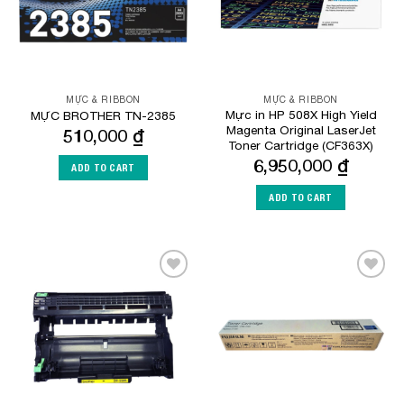
MỰC & RIBBON
MỰC & RIBBON
Mực in HP 508X High Yield
MỰC BROTHER TN-2385
Magenta Original LaserJet
510,000
₫
Toner Cartridge (CF363X)
6,950,000
₫
ADD TO CART
ADD TO CART
Add to
Add to
Wishlist
Wishlist