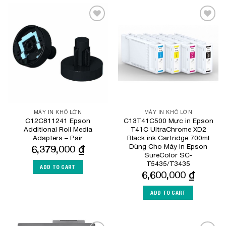
Add to
Add to
Wishlist
Wishlist
MÁY IN KHỔ LỚN
MÁY IN KHỔ LỚN
C12C811241 Epson
C13T41C500 Mực in Epson
Additional Roll Media
T41C UltraChrome XD2
Adapters – Pair
Black ink Cartridge 700ml
Dùng Cho Máy In Epson
6,379,000
₫
SureColor SC-
T5435/T3435
ADD TO CART
6,600,000
₫
ADD TO CART