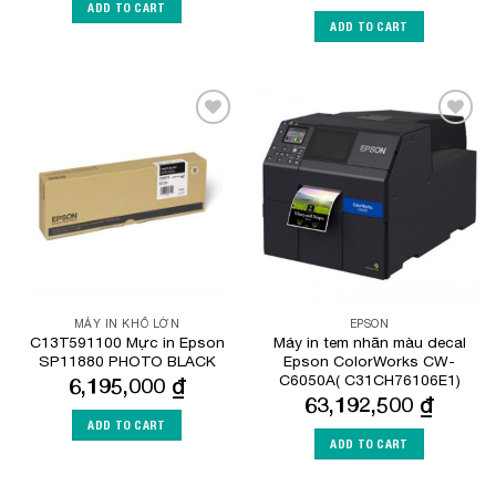
ADD TO CART
ADD TO CART
Add to
Add to
Wishlist
Wishlist
MÁY IN KHỔ LỚN
EPSON
C13T591100 Mực in Epson
Máy in tem nhãn màu decal
SP11880 PHOTO BLACK
Epson ColorWorks CW-
C6050A( C31CH76106E1)
6,195,000
₫
63,192,500
₫
ADD TO CART
ADD TO CART