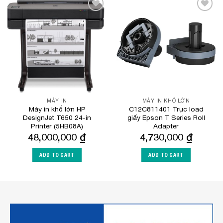
Add to
Add to
Wishlist
Wishlist
MÁY IN
MÁY IN KHỔ LỚN
Máy in khổ lớn HP
C12C811401 Trục load
DesignJet T650 24-in
giấy Epson T Series Roll
Printer (5HB08A)
Adapter
48,000,000
₫
4,730,000
₫
ADD TO CART
ADD TO CART