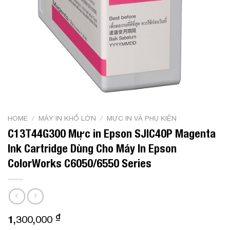
HOME
/
MÁY IN KHỔ LỚN
/
MỰC IN VÀ PHỤ KIỆN
C13T44G300 Mực in Epson SJIC40P Magenta
Ink Cartridge Dùng Cho Máy In Epson
ColorWorks C6050/6550 Series
₫
1,300,000