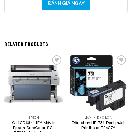
ĐÁNH GIÁ NGAY
RELATED PRODUCTS
Add to
Add to
Wishlist
Wishlist
EPSON
MÁY IN KHỔ LỚN
C11CD68411EA Máy in
Đầu phun HP 731 DesignJet
Epson SureColor SC-
Printhead P2V27A