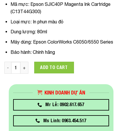
Mã mực:
Epson SJIC40P Magenta Ink Cartridge
(C13T44G300)
Loại mực:
In phun màu đỏ
Dung lượng:
80ml
Máy dùng
:
Epson ColorWorks C6050/6550 Series
Bảo hành:
Chính hãng
C13T44G300 Mực in Epson SJIC40P Magenta Ink Cartridge Dù
ADD TO CART
KINH DOANH DỰ ÁN
Mr Lễ: 0902.617.657
Ms Linh: 0963.454.517