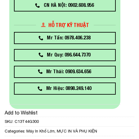
CN HÀ NỘI: 0902.608.956
HỖ TRỢ KỸ THUẬT
Mr Tấn: 0978.406.238
Mr Quy: 096.644.7370
Mr Thái: 0909.634.656
Mr Hiệu: 0898.249.140
Add to Wishlist
SKU:
C13T44G300
Categories:
Máy In Khổ Lớn
,
MỰC IN VÀ PHỤ KIỆN