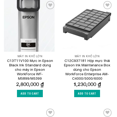
Add to
Add to
Wishlist
Wishlist
MÁY IN KHỔ LỚN
MÁY IN KHỔ LỚN
C13T11V100 Mực in Epson
C12C937181 Hộp mực thải
Black Ink Standard dùng
Epson Ink Maintenance Box
cho máy in Epson
dùng cho Epson
WorkForce WF-
WorkForce Enterprise​ AM-
M5899/M5399
C4000​/5000/6000
2,800,000
₫
1,230,000
₫
ADD TO CART
ADD TO CART