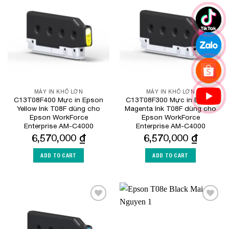
Add to
Add to
Wishlist
Wishlist
MÁY IN KHỔ LỚN
MÁY IN KHỔ LỚN
C13T08F400 Mực in Epson
C13T08F300 Mực in Epson
Yellow Ink T08F dùng cho
Magenta Ink T08F dùng cho
Epson WorkForce
Epson WorkForce
Enterprise​ AM-C4000
Enterprise​ AM-C4000
6,570,000
₫
6,570,000
₫
ADD TO CART
ADD TO CART
Add to
Add to
Wishlist
Wishlist