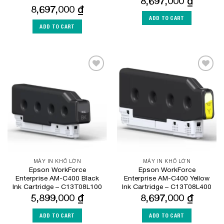
8,697,000
₫
8,697,000
₫
ADD TO CART
ADD TO CART
Add to
Add to
Wishlist
Wishlist
MÁY IN KHỔ LỚN
MÁY IN KHỔ LỚN
Epson WorkForce
Epson WorkForce
Enterprise AM-C400 Black
Enterprise AM-C400 Yellow
Ink Cartridge – C13T08L100
Ink Cartridge – C13T08L400
5,899,000
₫
8,697,000
₫
ADD TO CART
ADD TO CART