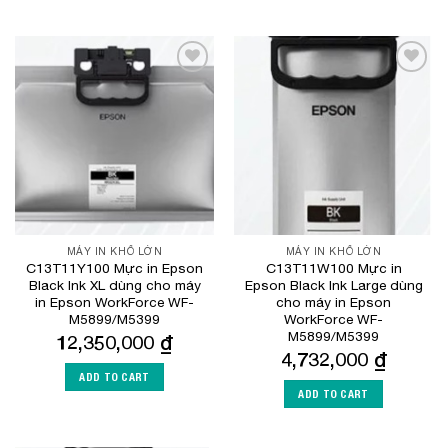
Add to
Add to
Wishlist
Wishlist
MÁY IN KHỔ LỚN
MÁY IN KHỔ LỚN
C13T11Y100 Mực in Epson
C13T11W100 Mực in
Black Ink XL dùng cho máy
Epson Black Ink Large dùng
in Epson WorkForce WF-
cho máy in Epson
M5899/M5399
WorkForce WF-
M5899/M5399
12,350,000
₫
4,732,000
₫
ADD TO CART
ADD TO CART