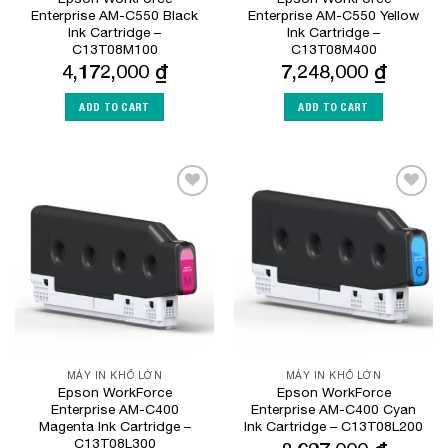
Enterprise AM-C550 Black
Enterprise AM-C550 Yellow
Ink Cartridge –
Ink Cartridge –
C13T08M100
C13T08M400
4,172,000
₫
7,248,000
₫
ADD TO CART
ADD TO CART
Add to
Add to
Wishlist
Wishlist
MÁY IN KHỔ LỚN
MÁY IN KHỔ LỚN
Epson WorkForce
Epson WorkForce
Enterprise AM-C400
Enterprise AM-C400 Cyan
Magenta Ink Cartridge –
Ink Cartridge – C13T08L200
C13T08L300