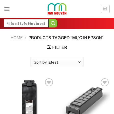
Skip
to
content
Search
for:
PRODUCTS TAGGED “MỰC IN EPSON”
HOME
/
FILTER
Add to
Add to
Wishlist
Wishlist