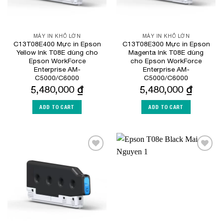
MÁY IN KHỔ LỚN
MÁY IN KHỔ LỚN
C13T08E400 Mực in Epson
C13T08E300 Mực in Epson
Yellow Ink T08E dùng cho
Magenta Ink T08E dùng
Epson WorkForce
cho Epson WorkForce
Enterprise​ AM-
Enterprise​ AM-
C5000/C6000
C5000/C6000
5,480,000
₫
5,480,000
₫
ADD TO CART
ADD TO CART
Add to
Add to
Wishlist
Wishlist