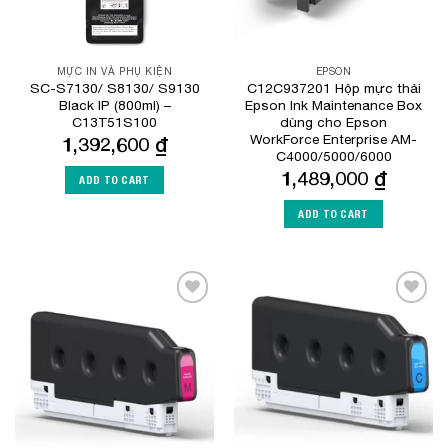
MỰC IN VÀ PHỤ KIỆN
EPSON
SC-S7130/ S8130/ S9130
C12C937201 Hộp mực thải
Black IP (800ml) –
Epson Ink Maintenance Box
C13T51S100
dùng cho Epson
WorkForce Enterprise​ AM-
1,392,600
₫
C4000​/5000/6000
1,489,000
₫
ADD TO CART
ADD TO CART
Add to
Add to
Wishlist
Wishlist