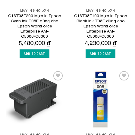
MÁY IN KHỔ LỚN
MÁY IN KHỔ LỚN
C13T08E200 Mực in Epson
C13T08E100 Mực in Epson
Cyan Ink T08E dùng cho
Black Ink T08E dùng cho
Epson WorkForce
Epson WorkForce
Enterprise​ AM-
Enterprise​ AM-
C5000/C6000
C5000/C6000
5,480,000
₫
4,230,000
₫
ADD TO CART
ADD TO CART
Add to
Add to
Wishlist
Wishlist
MÁY IN KHỔ LỚN
MÁY IN KHỔ LỚN