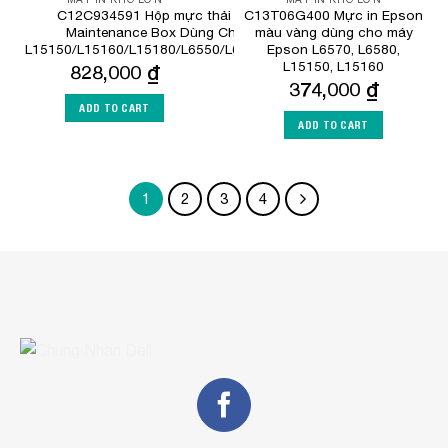
C12C934591 Hộp mực thải Epson C9345 Ink
C13T06G400 Mực in Epson
Maintenance Box Dùng Cho Máy In Epson
màu vàng dùng cho máy
L15150/L15160/L15180/L6550/L6580/M15140/M15180
Epson L6570, L6580,
L15150, L15160
828,000
₫
374,000
₫
ADD TO CART
ADD TO CART
1
2
3
4