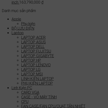
inch
163,790,000
₫
Danh mục sản phẩm
Apple
Phụ kiện
BỘ LƯU ĐIỆN
Laptop
LAPTOP ACER
LAPTOP ASUS
LAPTOP DELL
LAPTOP FUJITSU
LAPTOP GIGABYTE
LAPTOP HP
LAPTOP LENOVO
LAPTOP LG
LAPTOP MSI
LINH KIỆN LAPTOP
PHỤ KIỆN LAPTOP
Linh Kiện PC
CARD VGA
CASE - VỎ MÁY TÍNH
CPU
FAN CASE/FAN CPU/QUẠT TẢN NHIỆT