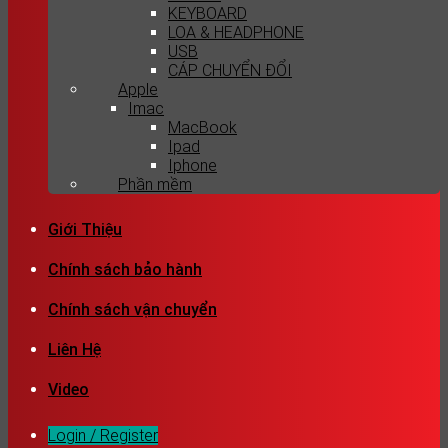
KEYBOARD
LOA & HEADPHONE
USB
CÁP CHUYỂN ĐỔI
Apple
Imac
MacBook
Ipad
Iphone
Phần mềm
Giới Thiệu
Chính sách bảo hành
Chính sách vận chuyển
Liên Hệ
Video
Login / Register