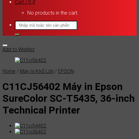
Cart /
0
₫
No products in the cart.
Search
for:
Add to Wishlist
Home
/
Máy In Khổ Lớn
/
EPSON
C11CJ56402 Máy in Epson
SureColor SC-T5435, 36-inch
Technical Printer