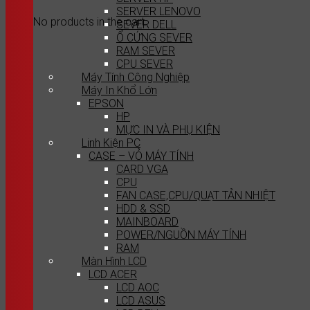
SERVER LENOVO
No products in the cart.
SEVER DELL
Ổ CỨNG SEVER
RAM SEVER
CPU SEVER
Máy Tính Công Nghiệp
Máy In Khổ Lớn
EPSON
HP
MỰC IN VÀ PHỤ KIỆN
Linh Kiện PC
CASE – VỎ MÁY TÍNH
CARD VGA
CPU
FAN CASE,CPU/QUẠT TẢN NHIỆT
HDD & SSD
MAINBOARD
POWER/NGUỒN MÁY TÍNH
RAM
Màn Hình LCD
LCD ACER
LCD AOC
LCD ASUS