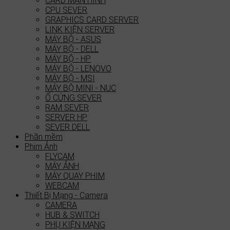
CARD MÀN HÌNH
CPU SEVER
GRAPHICS CARD SERVER
LINK KIỆN SERVER
MÁY BỘ - ASUS
MÁY BỘ - DELL
MÁY BỘ - HP
MÁY BỘ - LENOVO
MÁY BỘ - MSI
MÁY BỘ MINI - NUC
Ổ CỨNG SEVER
RAM SEVER
SERVER HP
SEVER DELL
Phần mềm
Phim Ảnh
FLYCAM
MÁY ẢNH
MÁY QUAY PHIM
WEBCAM
Thiết Bị Mạng - Camera
CAMERA
HUB & SWITCH
PHỤ KIỆN MẠNG