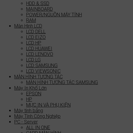
HDD & SSD
MAINBOARD
POWER/NGUỒN MÁY TÍNH
RAM
Màn Hình LCD
LCD DELL
LCD EIZO
LCD HP
LCD HUAWEI
LCD LENOVO
LCD LG
LCD SAMSUNG
LCD VIEWSONIC
MÀN HÌNH TƯƠNG TÁC
MÀN HÌNH TƯƠNG TÁC SAMSUNG
Máy In Khổ Lớn
EPSON
HP
MỰC IN VÀ PHỤ KIỆN
Máy tính bảng
Máy Tính Công Nghiệp
PC - Server
ALL IN ONE