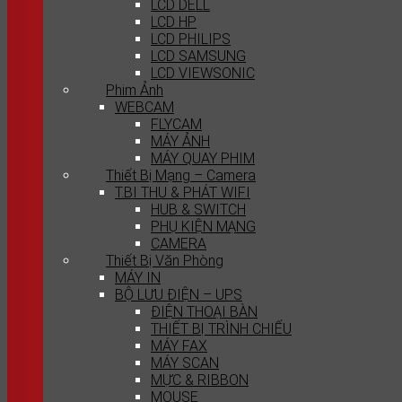
LCD DELL
LCD HP
LCD PHILIPS
LCD SAMSUNG
LCD VIEWSONIC
Phim Ảnh
WEBCAM
FLYCAM
MÁY ẢNH
MÁY QUAY PHIM
Thiết Bị Mạng – Camera
T.BI THU & PHÁT WIFI
HUB & SWITCH
PHỤ KIỆN MẠNG
CAMERA
Thiết Bị Văn Phòng
MÁY IN
BỘ LƯU ĐIỆN – UPS
ĐIỆN THOẠI BÀN
THIẾT BỊ TRÌNH CHIẾU
MÁY FAX
MÁY SCAN
MỰC & RIBBON
MOUSE