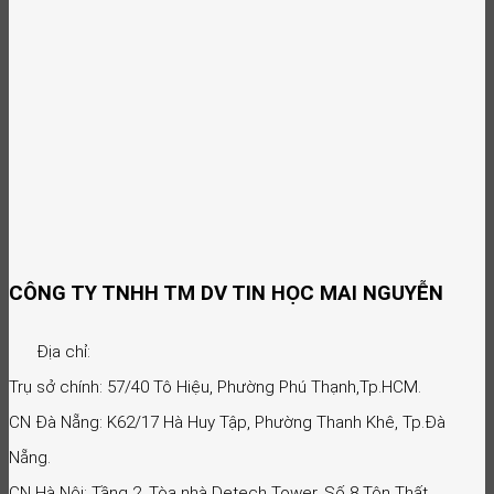
CÔNG TY TNHH TM DV TIN HỌC MAI NGUYỄN
Địa chỉ:
Trụ sở chính: 57/40 Tô Hiệu, Phường Phú Thạnh,Tp.HCM.
CN Đà Nẵng: K62/17 Hà Huy Tập, Phường Thanh Khê, Tp.Đà
Nẵng.
CN Hà Nội: Tầng 2, Tòa nhà Detech Tower, Số 8 Tôn Thất