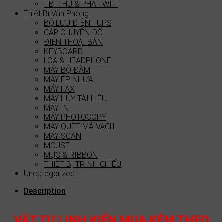
T.BI THU & PHÁT WIFI
Thiết Bị Văn Phòng
BỘ LƯU ĐIỆN - UPS
CÁP CHUYỂN ĐỔI
ĐIỆN THOẠI BÀN
KEYBOARD
LOA & HEADPHONE
MÁY BỘ ĐÀM
MÁY ÉP NHỰA
MÁY FAX
MÁY HỦY TÀI LIỆU
MÁY IN
MÁY PHOTOCOPY
MÁY QUÉT MÃ VẠCH
MÁY SCAN
MOUSE
MỰC & RIBBON
THIẾT BỊ TRÌNH CHIẾU
Uncategorized
Description
VẬT TƯ LINH KIỆN MUA KÈM THEO