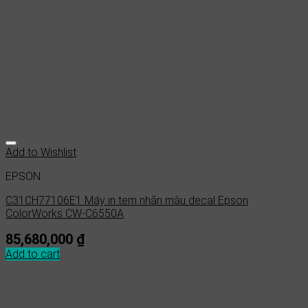
Add to Wishlist
EPSON
C31CH77106E1 Máy in tem nhãn màu decal Epson
ColorWorks CW-C6550A
85,680,000
₫
Add to cart