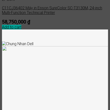
C11CJ36402 Máy in Epson SureColor SC-T3130M, 24-inch
Multi-Function Technical Printer
58,750,000
₫
Add to cart