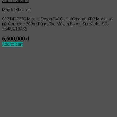
Add to Wishlist
Máy In Khổ Lớn
C13T41C300 Mực in Epson T41C UltraChrome XD2 Magenta
ink Cartridge 700ml Dùng Cho Máy In Epson SureColor SC-
T5435/T3435
6,600,000
₫
Add to cart