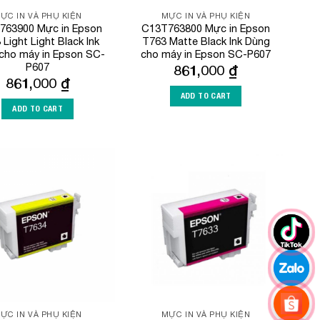
ỰC IN VÀ PHỤ KIỆN
MỰC IN VÀ PHỤ KIỆN
763900 Mực in Epson
C13T763800 Mực in Epson
Light Light Black Ink
T763 Matte Black Ink Dùng
cho máy in Epson SC-
cho máy in Epson SC-P607
P607
861,000
₫
861,000
₫
ADD TO CART
ADD TO CART
Add to
Add to
Wishlist
Wishlist
ỰC IN VÀ PHỤ KIỆN
MỰC IN VÀ PHỤ KIỆN