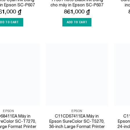
in Epson SC-P607
cho máy in Epson SC-P607
in
61,000
₫
861,000
₫
ADD TO CART
ADD TO CART
Add to
Add to
Wishlist
Wishlist
EPSON
EPSON
68411EA Máy in
C11CD67411EA Máy in
C1
reColor SC-T7270,
Epson SureColor SC-T5270,
Epson
arge Format Printer
36-inch Large Format Printer
24-inc