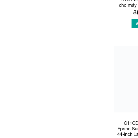
cho máy 
8
C11CD
Epson Su
44-inch L