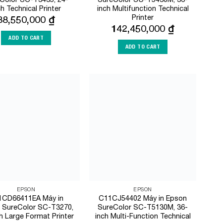
ch Technical Printer
inch Multifunction Technical
Printer
88,550,000
₫
142,450,000
₫
ADD TO CART
ADD TO CART
Add to
Add to
Wishlist
Wishlist
EPSON
EPSON
1CD66411EA Máy in
C11CJ54402 Máy in Epson
 SureColor SC-T3270,
SureColor SC-T5130M, 36-
h Large Format Printer
inch Multi-Function Technical