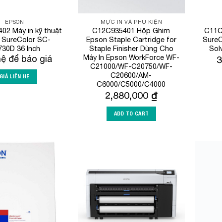
EPSON
MỰC IN VÀ PHỤ KIỆN
2 Máy in kỹ thuật
C12C935401 Hộp Ghim
C11C
 SureColor SC-
Epson Staple Cartridge for
SureC
30D 36 Inch
Staple Finisher Dùng Cho
Sol
Máy In Epson WorkForce WF-
hệ để báo giá
3
C21000/WF-C20750/WF-
C20600/AM-
GIÁ LIÊN HỆ
C6000/C5000/C4000
2,880,000
₫
ADD TO CART
Add to
Add to
Wishlist
Wishlist