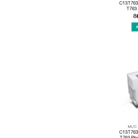
C13T763
T763 
8
MỰC 
C13T763
T763 Pho