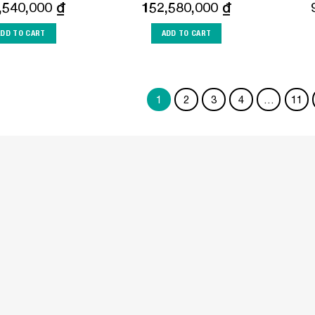
,540,000
₫
152,580,000
₫
ADD TO CART
ADD TO CART
1
2
3
4
…
11