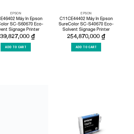
EPSON
EPSON
E46402 Máy In Epson
C11CE44402 Máy In Epson
olor SC-S60670 Eco-
SureColor SC-S40670 Eco-
vent Signage Printer
Solvent Signage Printer
39,827,000
₫
254,870,000
₫
ADD TO CART
ADD TO CART
Add to
Add to
Wishlist
Wishlist