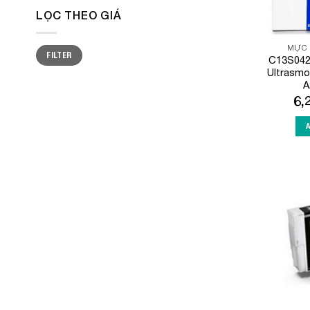
LỌC THEO GIÁ
Min
Max
MỰC 
FILTER
price
price
C13S0421
Ultrasmo
A
6,