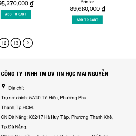
Printer
95,270,000
₫
89,660,000
₫
ADD TO CART
ADD TO CART
12
13
CÔNG TY TNHH TM DV TIN HỌC MAI NGUYỄN
Địa chỉ:
Trụ sở chính: 57/40 Tô Hiệu, Phường Phú
Thạnh,Tp.HCM.
CN Đà Nẵng: K62/17 Hà Huy Tập, Phường Thanh Khê,
Tp.Đà Nẵng.