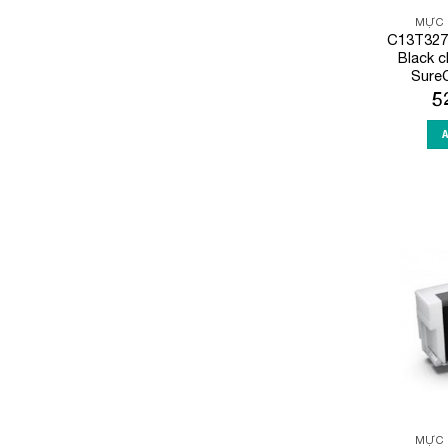
MỰC 
C13T327
Black 
Sure
5
MỰC 