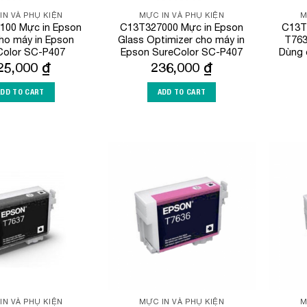
IN VÀ PHỤ KIỆN
MỰC IN VÀ PHỤ KIỆN
M
100 Mực in Epson
C13T327000 Mực in Epson
C13T
cho máy in Epson
Glass Optimizer cho máy in
T763 
Color SC-P407
Epson SureColor SC-P407
Dùng 
25,000
₫
236,000
₫
ADD TO CART
ADD TO CART
Add to
Add to
Wishlist
Wishlist
IN VÀ PHỤ KIỆN
MỰC IN VÀ PHỤ KIỆN
M