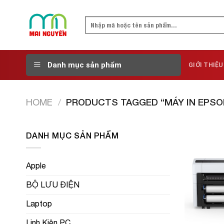
Skip
to
Search
content
for:
Danh mục sản phẩm
GIỚI THIỆU
HOME
/
PRODUCTS TAGGED “MÁY IN EPSO
DANH MỤC SẢN PHẨM
Apple
BỘ LƯU ĐIỆN
Laptop
Linh Kiện PC