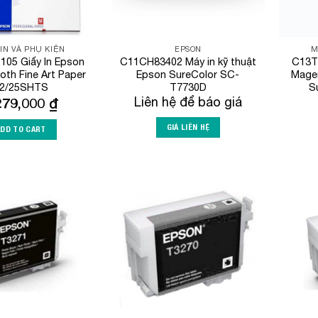
IN VÀ PHỤ KIỆN
EPSON
M
05 Giấy In Epson
C11CH83402 Máy in kỹ thuật
C13T
oth Fine Art Paper
Epson SureColor SC-
Magen
2/25SHTS
T7730D
S
279,000
₫
Liên hệ để báo giá
GIÁ LIÊN HỆ
ADD TO CART
Add to
Add to
Wishlist
Wishlist