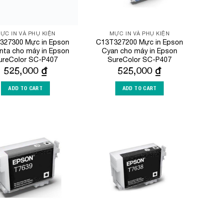
ỰC IN VÀ PHỤ KIỆN
MỰC IN VÀ PHỤ KIỆN
327300 Mực in Epson
C13T327200 Mực in Epson
ta cho máy in Epson
Cyan cho máy in Epson
ureColor SC-P407
SureColor SC-P407
525,000
₫
525,000
₫
ADD TO CART
ADD TO CART
Add to
Add to
Wishlist
Wishlist