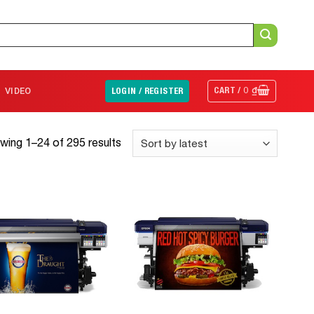
CART /
0
₫
VIDEO
LOGIN / REGISTER
wing 1–24 of 295 results
Add to
Add to
Wishlist
Wishlist