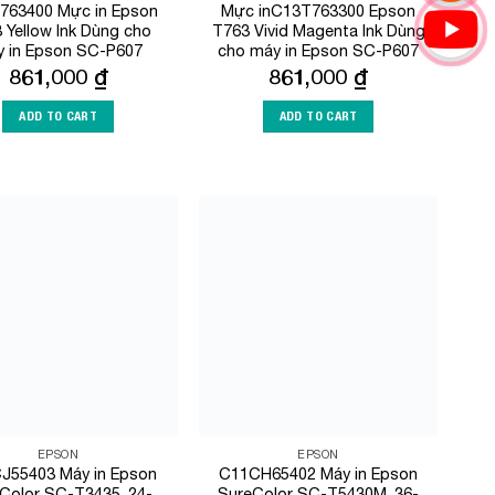
763400 Mực in Epson
Mực inC13T763300 Epson
 Yellow Ink Dùng cho
T763 Vivid Magenta Ink Dùng
 in Epson SC-P607
cho máy in Epson SC-P607
861,000
₫
861,000
₫
ADD TO CART
ADD TO CART
Add to
Add to
Wishlist
Wishlist
EPSON
EPSON
J55403 Máy in Epson
C11CH65402 Máy in Epson
Color SC-T3435, 24-
SureColor SC-T5430M, 36-