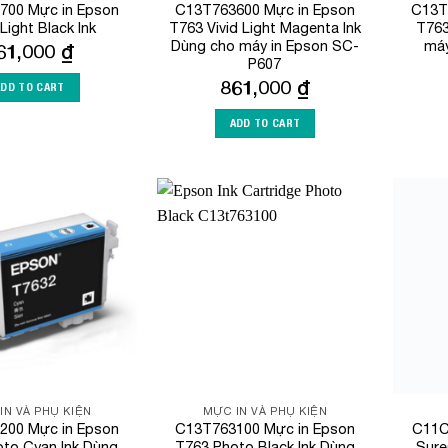
700 Mực in Epson
C13T763600 Mực in Epson
C13T
Light Black Ink
T763 Vivid Light Magenta Ink
T763
Dùng cho máy in Epson SC-
máy
61,000
₫
P607
861,000
₫
ADD TO CART
ADD TO CART
Add to
Add to
Wishlist
Wishlist
IN VÀ PHỤ KIỆN
MỰC IN VÀ PHỤ KIỆN
200 Mực in Epson
C13T763100 Mực in Epson
C11C
to Cyan Ink Dùng
T763 Photo Black Ink Dùng
Sure