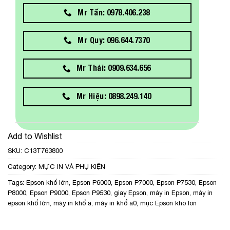
Mr Tấn: 0978.406.238
Mr Quy: 096.644.7370
Mr Thái: 0909.634.656
Mr Hiệu: 0898.249.140
Add to Wishlist
SKU:
C13T763800
Category:
MỰC IN VÀ PHỤ KIỆN
Tags:
Epson khổ lớn
,
Epson P6000
,
Epson P7000
,
Epson P7530
,
Epson
P8000
,
Epson P9000
,
Epson P9530
,
giay Epson
,
máy in Epson
,
máy in
epson khổ lớn
,
máy in khổ a
,
máy in khổ a0
,
mục Epson kho lon