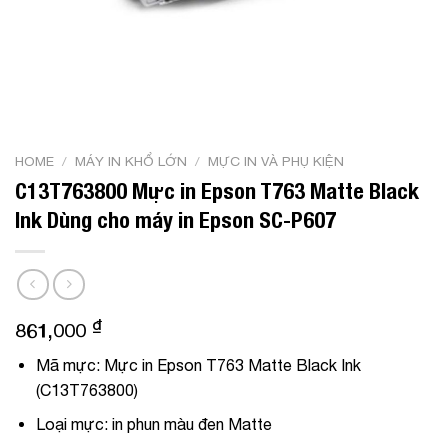
HOME
/
MÁY IN KHỔ LỚN
/
MỰC IN VÀ PHỤ KIỆN
C13T763800 Mực in Epson T763 Matte Black
Ink Dùng cho máy in Epson SC-P607
₫
861,000
Mã mực:
Mực in Epson T763 Matte Black Ink
(C13T763800)
Loại mực:
in phun màu đen Matte