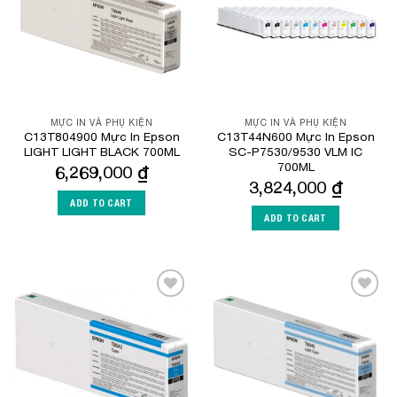
MỰC IN VÀ PHỤ KIỆN
MỰC IN VÀ PHỤ KIỆN
C13T804900 Mực In Epson
C13T44N600 Mực In Epson
LIGHT LIGHT BLACK 700ML
SC-P7530/9530 VLM IC
700ML
6,269,000
₫
3,824,000
₫
ADD TO CART
ADD TO CART
Add to
Add to
Wishlist
Wishlist