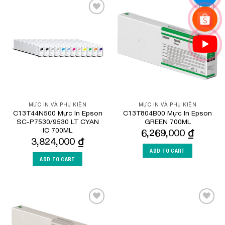
Add to
Add to
Wishlist
Wishlist
MỰC IN VÀ PHỤ KIỆN
MỰC IN VÀ PHỤ KIỆN
C13T44N500 Mực In Epson
C13T804B00 Mực In Epson
SC-P7530/9530 LT CYAN
GREEN 700ML
IC 700ML
6,269,000
₫
3,824,000
₫
ADD TO CART
ADD TO CART
Add to
Add to
Wishlist
Wishlist