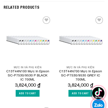
RELATED PRODUCTS
Add to
Add to
Wishlist
Wishlist
MỰC IN VÀ PHỤ KIỆN
MỰC IN VÀ PHỤ KIỆN
C13T44N100 Mực In Epson
C13T44N700 Mực In Epson
SC-P7530/9530 P BLACK
SC-P7530/9530 GREY IC
IC 700ML
700ML
3,824,000
₫
3,824,000
₫
ADD TO CART
ADD TO CART