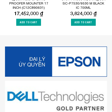
PROOFER MOUNTER 17
SC-P7530/9530 M BLACK
INCH (C12C890631)
IC 700ML
17,452,000
₫
3,824,000
₫
ADD TO CART
ADD TO CART