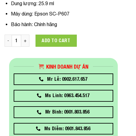
Dung lượng:
25.9 ml
Máy dùng:
Epson SC-P607
Bảo hành:
Chính hãng
C13T763800 Mực in Epson T763 Matte Black Ink Dùng cho má
ADD TO CART
KINH DOANH DỰ ÁN
Mr Lễ: 0902.617.657
Ms Linh: 0963.454.517
Mr Bình: 0901.803.856
Ms Diễm: 0901.843.856