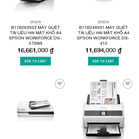
EPSON
EPSON
B11B263503 MÁY QUÉT
B11B249501 MÁY QUÉT
TÀI LIỆU HAI MẶT KHỔ A4
TÀI LIỆU HAI MẶT KHỔ A4
EPSON WORKFORCE DS-
EPSON WORKFORCE DS-
570WII
410
16,661,000
₫
11,694,000
₫
ADD TO CART
ADD TO CART
Add to
Add to
Wishlist
Wishlist