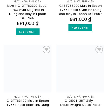
MỰC IN VÀ PHỤ KIỆN
MỰC IN VÀ PHỤ KIỆN
Mực inC13T763300 Epson
C13T763200 Mực in Epson
T763 Vivid Magenta Ink
T763 Photo Cyan Ink Dùng
Dùng cho máy in Epson
cho máy in Epson SC-P607
SC-P607
861,000
₫
861,000
₫
ADD TO CART
ADD TO CART
Add to
Add to
Wishlist
Wishlist
MỰC IN VÀ PHỤ KIỆN
MỰC IN VÀ PHỤ KIỆN
C13T763100 Mực in Epson
C13S041387 Giấy in
T763 Photo Black Ink Dùng
Doubleweight Matte Paper