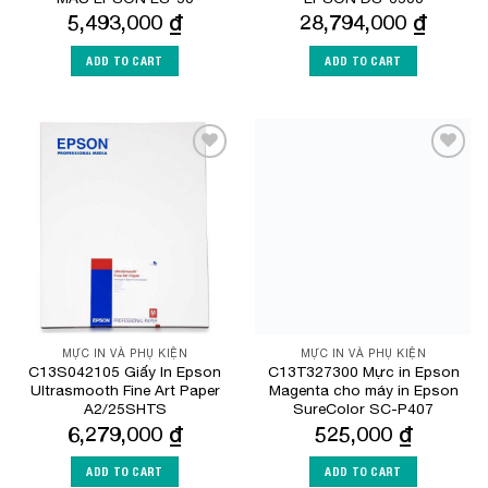
5,493,000
₫
28,794,000
₫
ADD TO CART
ADD TO CART
Add to
Add to
Wishlist
Wishlist
MỰC IN VÀ PHỤ KIỆN
MỰC IN VÀ PHỤ KIỆN
C13S042105 Giấy In Epson
C13T327300 Mực in Epson
Ultrasmooth Fine Art Paper
Magenta cho máy in Epson
A2/25SHTS
SureColor SC-P407
6,279,000
₫
525,000
₫
ADD TO CART
ADD TO CART