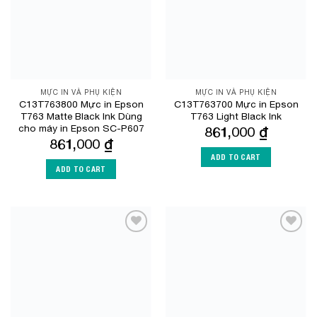
MỰC IN VÀ PHỤ KIỆN
MỰC IN VÀ PHỤ KIỆN
C13T763800 Mực in Epson
C13T763700 Mực in Epson
T763 Matte Black Ink Dùng
T763 Light Black Ink
cho máy in Epson SC-P607
861,000
₫
861,000
₫
ADD TO CART
ADD TO CART
Add to
Add to
Wishlist
Wishlist