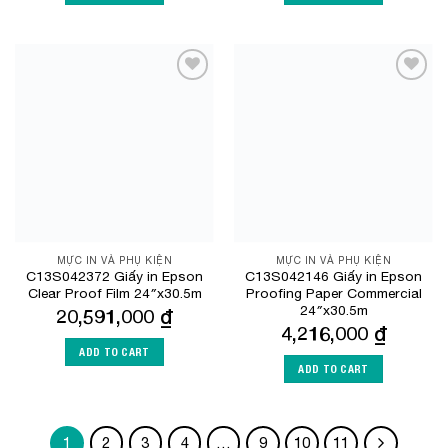
Add to
Add to
Wishlist
Wishlist
MỰC IN VÀ PHỤ KIỆN
MỰC IN VÀ PHỤ KIỆN
C13S042372 Giấy in Epson
C13S042146 Giấy in Epson
Clear Proof Film 24″x30.5m
Proofing Paper Commercial
24″x30.5m
20,591,000
₫
4,216,000
₫
ADD TO CART
ADD TO CART
1
2
3
4
…
9
10
11