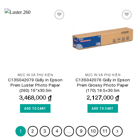
Add to
Add to
Wishlist
Wishlist
MỰC IN VÀ PHỤ KIỆN
MỰC IN VÀ PHỤ KIỆN
C13S042079 Giấy in Epson
C13S042076 Giấy in Epson
Prem Luster Photo Paper
Prem Glossy Photo Paper
(260) 16″x30.5m
(170) 16.5×30.5m
3,468,000
₫
2,127,000
₫
ADD TO CART
ADD TO CART
1
2
3
4
…
9
10
11