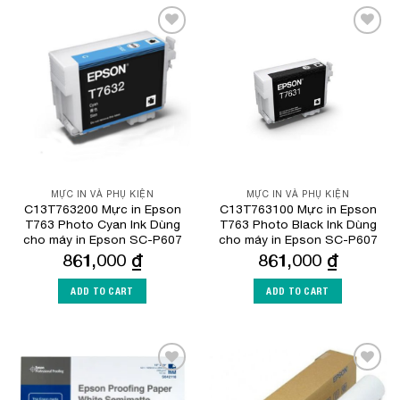
Add to
Add to
Wishlist
Wishlist
MỰC IN VÀ PHỤ KIỆN
MỰC IN VÀ PHỤ KIỆN
C13T763200 Mực in Epson
C13T763100 Mực in Epson
T763 Photo Cyan Ink Dùng
T763 Photo Black Ink Dùng
cho máy in Epson SC-P607
cho máy in Epson SC-P607
861,000
₫
861,000
₫
ADD TO CART
ADD TO CART
Add to
Add to
Wishlist
Wishlist