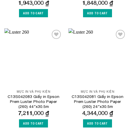
1,943,000
₫
1,848,000
₫
ADD TO CART
ADD TO CART
Add to
Add to
Wishlist
Wishlist
MỰC IN VÀ PHỤ KIỆN
MỰC IN VÀ PHỤ KIỆN
C13S042083 Giấy in Epson
C13S042081 Giấy in Epson
Prem Luster Photo Paper
Prem Luster Photo Paper
(260) 44″x30.5m
(260) 24″x30.5m
7,211,000
₫
4,344,000
₫
ADD TO CART
ADD TO CART