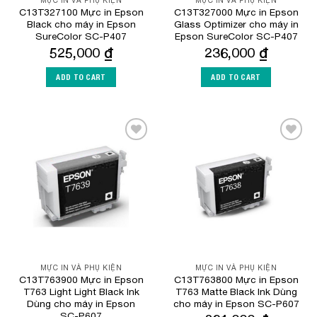
MỰC IN VÀ PHỤ KIỆN
MỰC IN VÀ PHỤ KIỆN
C13T327100 Mực in Epson
C13T327000 Mực in Epson
Black cho máy in Epson
Glass Optimizer cho máy in
SureColor SC-P407
Epson SureColor SC-P407
525,000
₫
236,000
₫
ADD TO CART
ADD TO CART
Add to
Add to
Wishlist
Wishlist
MỰC IN VÀ PHỤ KIỆN
MỰC IN VÀ PHỤ KIỆN
C13T763900 Mực in Epson
C13T763800 Mực in Epson
T763 Light Light Black Ink
T763 Matte Black Ink Dùng
Dùng cho máy in Epson
cho máy in Epson SC-P607
SC-P607