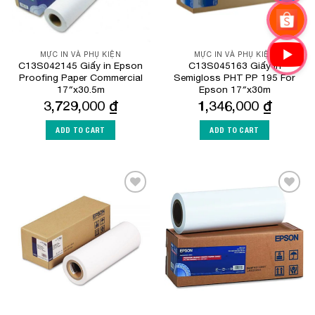
MỰC IN VÀ PHỤ KIỆN
MỰC IN VÀ PHỤ KIỆN
C13S042145 Giấy in Epson
C13S045163 Giấy in
Proofing Paper Commercial
Semigloss PHT PP 195 For
17″x30.5m
Epson 17″x30m
3,729,000
₫
1,346,000
₫
ADD TO CART
ADD TO CART
Add to
Add to
Wishlist
Wishlist