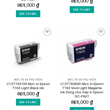
861,000
₫
861,000
₫
ADD TO CART
ADD TO CART
Add to
Add to
Wishlist
Wishlist
MỰC IN VÀ PHỤ KIỆN
MỰC IN VÀ PHỤ KIỆN
C13T763700 Mực in Epson
C13T763600 Mực in Epson
T763 Light Black Ink
T763 Vivid Light Magenta
Ink Dùng cho máy in Epson
861,000
₫
SC-P607
861,000
₫
ADD TO CART