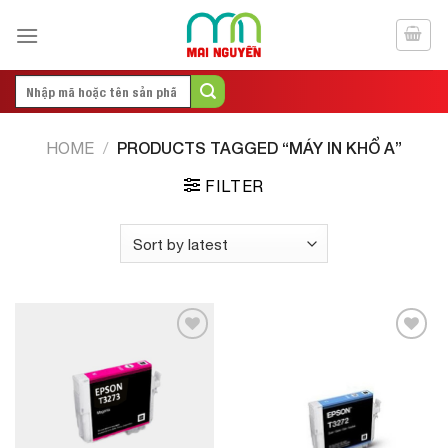
Skip
to
content
Search
for:
PRODUCTS TAGGED “MÁY IN KHỔ A”
HOME
/
FILTER
Add to
Add to
Wishlist
Wishlist