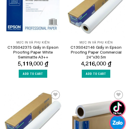
MỰC IN VÀ PHỤ KIỆN
MỰC IN VÀ PHỤ KIỆN
C13S042375 Giấy in Epson
C13S042146 Giấy in Epson
Proofing Paper White
Proofing Paper Commercial
Semimatte A3++
24″x30.5m
5,119,000
₫
4,216,000
₫
ADD TO CART
ADD TO CART
Add to
Add to
Wishlist
Wishlist