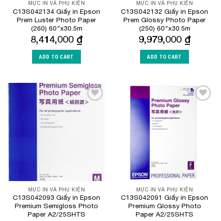
MỰC IN VÀ PHỤ KIỆN
MỰC IN VÀ PHỤ KIỆN
C13S042134 Giấy in Epson
C13S042132 Giấy in Epson
Prem Luster Photo Paper
Prem Glossy Photo Paper
(260) 60″x30.5m
(250) 60″x30.5m
8,414,000
₫
9,979,000
₫
ADD TO CART
ADD TO CART
Add to
Add to
Wishlist
Wishlist
MỰC IN VÀ PHỤ KIỆN
MỰC IN VÀ PHỤ KIỆN
C13S042093 Giấy in Epson
C13S042091 Giấy in Epson
Premium Semigloss Photo
Premium Glossy Photo
Paper A2/25SHTS
Paper A2/25SHTS