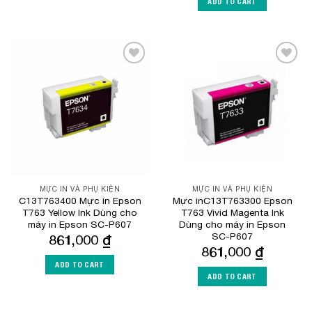
ADD TO CART
Add to
Add to
Wishlist
Wishlist
MỰC IN VÀ PHỤ KIỆN
MỰC IN VÀ PHỤ KIỆN
C13T763400 Mực in Epson
Mực inC13T763300 Epson
T763 Yellow Ink Dùng cho
T763 Vivid Magenta Ink
máy in Epson SC-P607
Dùng cho máy in Epson
SC-P607
861,000
₫
861,000
₫
ADD TO CART
ADD TO CART