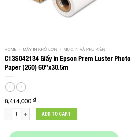
HOME
/
MÁY IN KHỔ LỚN
/
MỰC IN VÀ PHỤ KIỆN
C13S042134 Giấy in Epson Prem Luster Photo
Paper (260) 60″x30.5m
₫
8,414,000
C13S042134 Giấy in Epson Prem Luster Photo Paper (260) 60"
ADD TO CART