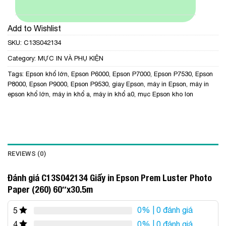
Add to Wishlist
SKU:
C13S042134
Category:
MỰC IN VÀ PHỤ KIỆN
Tags:
Epson khổ lớn
,
Epson P6000
,
Epson P7000
,
Epson P7530
,
Epson
P8000
,
Epson P9000
,
Epson P9530
,
giay Epson
,
máy in Epson
,
máy in
epson khổ lớn
,
máy in khổ a
,
máy in khổ a0
,
mục Epson kho lon
REVIEWS (0)
Đánh giá C13S042134 Giấy in Epson Prem Luster Photo
Paper (260) 60″x30.5m
0%
| 0 đánh giá
5
0%
| 0 đánh giá
4