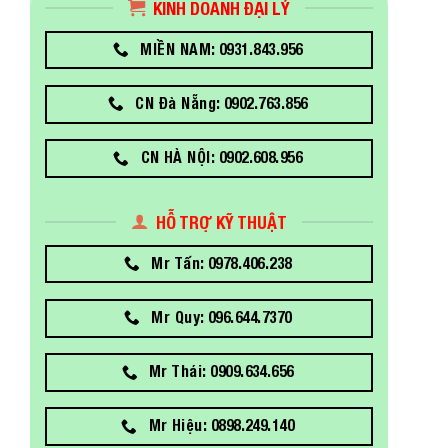
KINH DOANH ĐẠI LÝ
MIỀN NAM: 0931.843.956
CN Đà Nẵng: 0902.763.856
CN HÀ NỘI: 0902.608.956
HỖ TRỢ KỸ THUẬT
Mr Tấn: 0978.406.238
Mr Quy: 096.644.7370
Mr Thái: 0909.634.656
Mr Hiệu: 0898.249.140