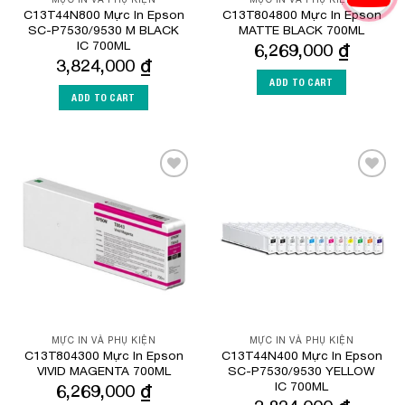
C13T44N800 Mực In Epson
C13T804800 Mực In Epson
SC-P7530/9530 M BLACK
MATTE BLACK 700ML
IC 700ML
6,269,000
₫
3,824,000
₫
ADD TO CART
ADD TO CART
Add to
Add to
Wishlist
Wishlist
MỰC IN VÀ PHỤ KIỆN
MỰC IN VÀ PHỤ KIỆN
C13T804300 Mực In Epson
C13T44N400 Mực In Epson
VIVID MAGENTA 700ML
SC-P7530/9530 YELLOW
IC 700ML
6,269,000
₫