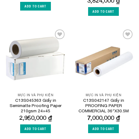
3,824,000
₫
ADD TO CART
ADD TO CART
Add to
Add to
Wishlist
Wishlist
MỰC IN VÀ PHỤ KIỆN
MỰC IN VÀ PHỤ KIỆN
C13S045363 Giấy in
C13S042147 Giấy in
Semimatte Proofing Paper
PROOFING PAPER
210gsm 24×45
COMMERCIAL 36″X30.5M
2,950,000
₫
7,000,000
₫
ADD TO CART
ADD TO CART