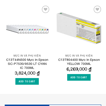
Add to
Add to
Wishlist
Wishlist
MỰC IN VÀ PHỤ KIỆN
MỰC IN VÀ PHỤ KIỆN
C13T44N500 Mực In Epson
C13T804400 Mực In Epson
SC-P7530/9530 LT CYAN
YELLOW 700ML
IC 700ML
6,269,000
₫
3,824,000
₫
ADD TO CART
ADD TO CART