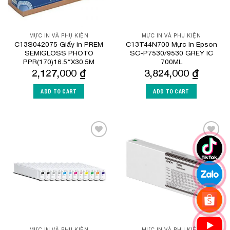
MỰC IN VÀ PHỤ KIỆN
MỰC IN VÀ PHỤ KIỆN
C13S042075 Giấy in PREM
C13T44N700 Mực In Epson
SEMIGLOSS PHOTO
SC-P7530/9530 GREY IC
PPR(170)16.5″X30.5M
700ML
2,127,000
₫
3,824,000
₫
ADD TO CART
ADD TO CART
Add to
Add to
Wishlist
Wishlist
MỰC IN VÀ PHỤ KIỆN
MỰC IN VÀ PHỤ KIỆN