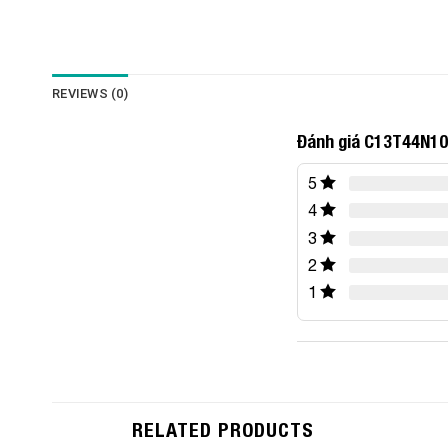
REVIEWS (0)
Đánh giá C13T44N10
5
4
3
2
1
RELATED PRODUCTS