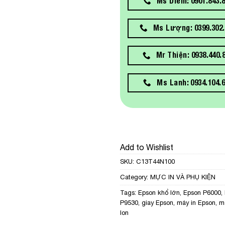
Ms Diễm: 0901.843.
Ms Lượng: 0399.302.
Mr Thiện: 0938.440.
Ms Lanh: 0934.104.
Add to Wishlist
SKU:
C13T44N100
Category:
MỰC IN VÀ PHỤ KIỆN
Tags:
Epson khổ lớn
,
Epson P6000
,
P9530
,
giay Epson
,
máy in Epson
,
m
lon