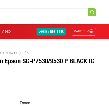
CART /
0
₫
VIDEO
LOGIN / REGISTER
C IN VÀ PHỤ KIỆN
n Epson SC-P7530/9530 P BLACK IC
Epson