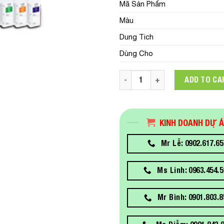
Mã Sản Phẩm
Màu
Dung Tich
Dùng Cho
C13T44N100 Mực In Epson SC
ADD TO CA
KINH DOANH DỰ 
Mr Lễ: 0902.617.65
Ms Linh: 0963.454.5
Mr Bình: 0901.803.8