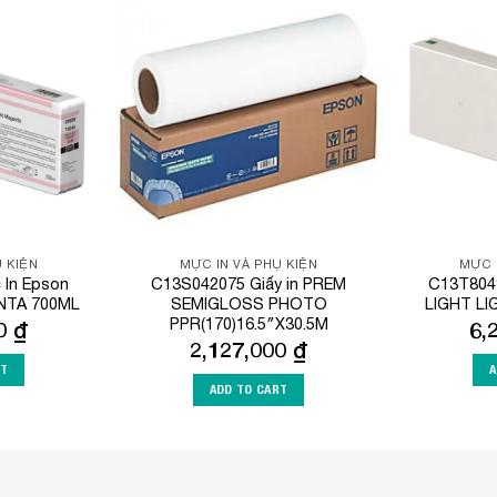
Add to
Add to
Wishlist
Wishlist
 KIỆN
MỰC IN VÀ PHỤ KIỆN
MỰC 
In Epson
C13S042075 Giấy in PREM
C13T804
NTA 700ML
SEMIGLOSS PHOTO
LIGHT LI
PPR(170)16.5″X30.5M
00
₫
6,
2,127,000
₫
RT
A
ADD TO CART