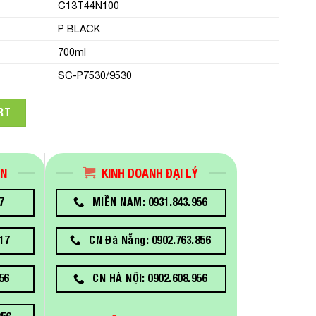
C13T44N100
P BLACK
700ml
SC-P7530/9530
-P7530/9530 P BLACK IC 700ML quantity
RT
ÁN
KINH DOANH ĐẠI LÝ
7
MIỀN NAM: 0931.843.956
17
CN Đà Nẵng: 0902.763.856
56
CN HÀ NỘI: 0902.608.956