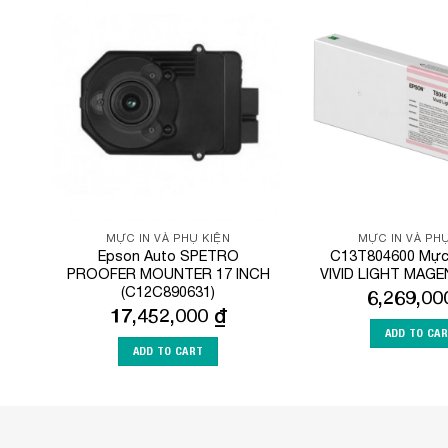
Add to
Wishlist
MỰC IN VÀ PHỤ KIỆN
MỰC IN VÀ PHỤ
Epson Auto SPETRO
C13T804600 Mực 
PROOFER MOUNTER 17 INCH
VIVID LIGHT MAGE
(C12C890631)
6,269,0
17,452,000
₫
ADD TO CA
ADD TO CART