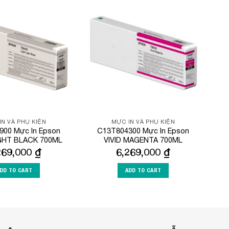
Add to
Add to
Wishlist
Wishlist
IN VÀ PHỤ KIỆN
MỰC IN VÀ PHỤ KIỆN
900 Mực In Epson
C13T804300 Mực In Epson
GHT BLACK 700ML
VIVID MAGENTA 700ML
269,000
₫
6,269,000
₫
DD TO CART
ADD TO CART