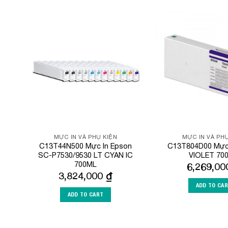
Add to
Wishlist
MỰC IN VÀ PHỤ KIỆN
MỰC IN VÀ PHỤ
C13T44N500 Mực In Epson
C13T804D00 Mực 
SC-P7530/9530 LT CYAN IC
VIOLET 70
700ML
6,269,0
3,824,000
₫
ADD TO CA
ADD TO CART