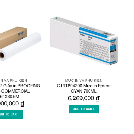
Add to
Add to
Wishlist
Wishlist
IN VÀ PHỤ KIỆN
MỰC IN VÀ PHỤ KIỆN
7 Giấy in PROOFING
C13T804200 Mực In Epson
R COMMERCIAL
CYAN 700ML
6″X30.5M
6,269,000
₫
000,000
₫
ADD TO CART
DD TO CART