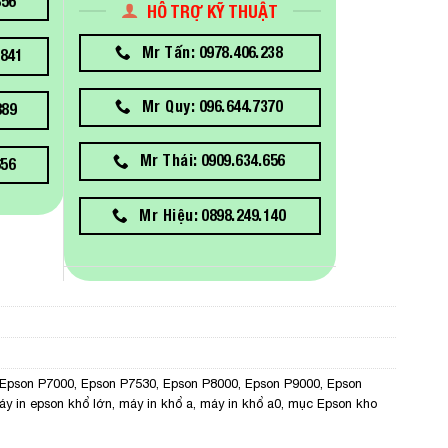
856
HỖ TRỢ KỸ THUẬT
Mr Tấn: 0978.406.238
841
Mr Quy: 096.644.7370
889
Mr Thái: 0909.634.656
656
Mr Hiệu: 0898.249.140
Epson P7000
,
Epson P7530
,
Epson P8000
,
Epson P9000
,
Epson
áy in epson khổ lớn
,
máy in khổ a
,
máy in khổ a0
,
mục Epson kho