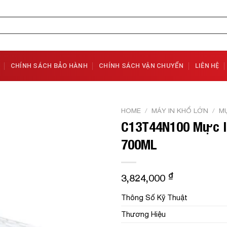
CHÍNH SÁCH BẢO HÀNH
CHÍNH SÁCH VẬN CHUYỂN
LIÊN HỆ
HOME
/
MÁY IN KHỔ LỚN
/
MỰ
C13T44N100 Mực I
Add to
700ML
Wishlist
₫
3,824,000
Thông Số Kỹ Thuật
Thương Hiệu