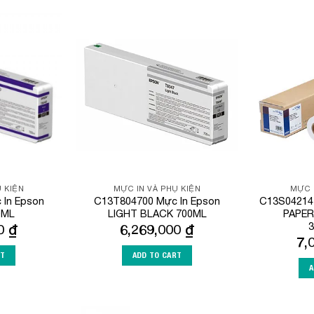
Add to
Add to
Wishlist
Wishlist
 KIỆN
MỰC IN VÀ PHỤ KIỆN
MỰC 
In Epson
C13T804700 Mực In Epson
C13S04214
0ML
LIGHT BLACK 700ML
PAPE
3
00
₫
6,269,000
₫
7,
RT
ADD TO CART
A