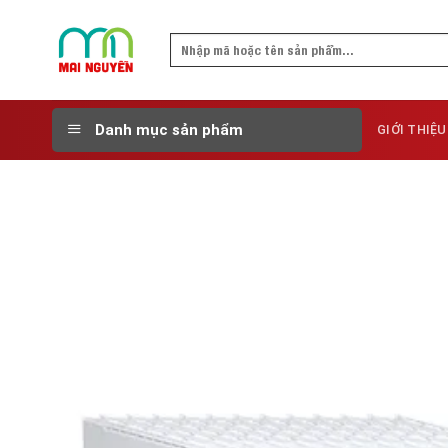
Skip
to
Search
content
for:
Danh mục sản phẩm
GIỚI THIỆU