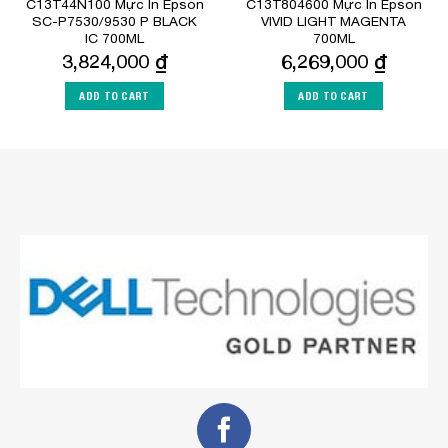
C13T44N100 Mực In Epson
C13T804600 Mực In Epson
SC-P7530/9530 P BLACK
VIVID LIGHT MAGENTA
IC 700ML
700ML
3,824,000
₫
6,269,000
₫
ADD TO CART
ADD TO CART