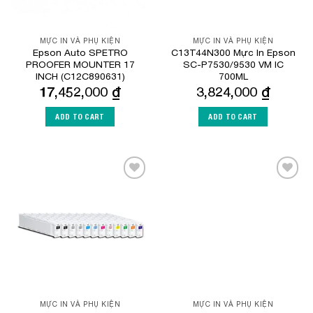
MỰC IN VÀ PHỤ KIỆN
MỰC IN VÀ PHỤ KIỆN
Epson Auto SPETRO
C13T44N300 Mực In Epson
PROOFER MOUNTER 17
SC-P7530/9530 VM IC
INCH (C12C890631)
700ML
17,452,000
₫
3,824,000
₫
ADD TO CART
ADD TO CART
Add to
Add to
Wishlist
Wishlist
MỰC IN VÀ PHỤ KIỆN
MỰC IN VÀ PHỤ KIỆN