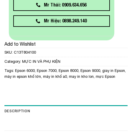
Mr Thái: 0909.634.656
Mr Hiệu: 0898.249.140
Add to Wishlist
SKU:
C13T804100
Category:
MỰC IN VÀ PHỤ KIỆN
Tags:
Epson 6000
,
Epson 7000
,
Epson 8000
,
Epson 9000
,
giay in Epson
,
máy in epson khổ lớn
,
máy in khổ a0
,
may in kho lon
,
mực Epson
DESCRIPTION