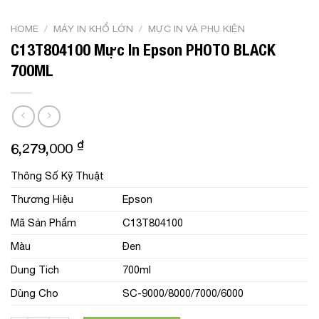
HOME
/
MÁY IN KHỔ LỚN
/
MỰC IN VÀ PHỤ KIỆN
C13T804100 Mực In Epson PHOTO BLACK
700ML
₫
6,279,000
Thông Số Kỹ Thuật
Thương Hiệu
Epson
Mã Sản Phẩm
C13T804100
Màu
Đen
Dung Tich
700ml
Dùng Cho
SC-9000/8000/7000/6000