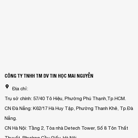
CÔNG TY TNHH TM DV TIN HỌC MAI NGUYỄN
Địa chỉ:
Trụ sở chính: 57/40 Tô Hiệu, Phường Phú Thạnh,Tp.HCM.
CN Đà Nẵng: K62/17 Hà Huy Tập, Phường Thanh Khê, Tp.Đà
Nẵng.
CN Hà Nội: Tầng 2, Tòa nhà Detech Tower, Số 8 Tôn Thất
Thuyết, Phường Cầu Giấy, Hà Nội.