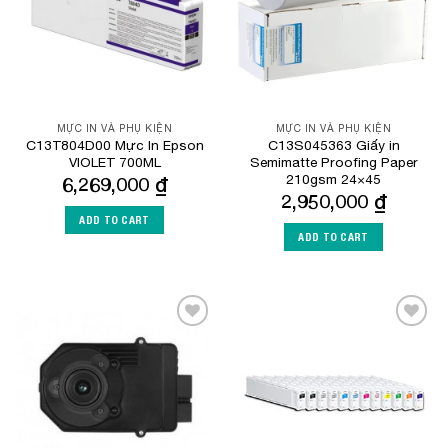
MỰC IN VÀ PHỤ KIỆN
MỰC IN VÀ PHỤ KIỆN
C13T804D00 Mực In Epson
C13S045363 Giấy in
VIOLET 700ML
Semimatte Proofing Paper
210gsm 24×45
6,269,000
₫
2,950,000
₫
ADD TO CART
ADD TO CART
Add to
Add to
Wishlist
Wishlist