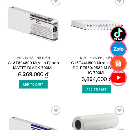
Add to
Add to
Wishlist
Wishlist
MỰC IN VÀ PHỤ KIỆN
MỰC IN VÀ PHỤ KIỆN
C13T804800 Mực In Epson
C13T44N800 Mực In Epson
MATTE BLACK 700ML
SC-P7530/9530 M BLACK
IC 700ML
6,269,000
₫
3,824,000
₫
ADD TO CART
ADD TO CART
Add to
Add to
Wishlist
Wishlist