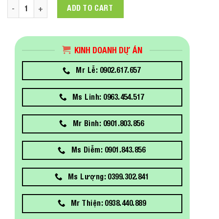
C13T804100 Mực In Epson PHOTO BLACK 700ML quantity
ADD TO CART
KINH DOANH DỰ ÁN
Mr Lễ: 0902.617.657
Ms Linh: 0963.454.517
Mr Bình: 0901.803.856
Ms Diễm: 0901.843.856
Ms Lượng: 0399.302.841
Mr Thiện: 0938.440.889