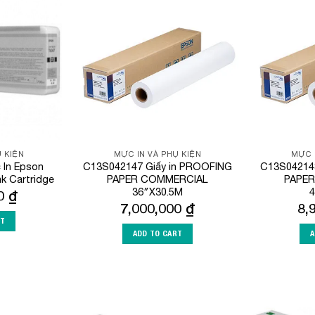
Add to
Add to
Wishlist
Wishlist
 KIỆN
MỰC IN VÀ PHỤ KIỆN
MỰC 
In Epson
C13S042147 Giấy in PROOFING
C13S04214
nk Cartridge
PAPER COMMERCIAL
PAPE
36″X30.5M
4
00
₫
7,000,000
₫
8,
RT
ADD TO CART
A