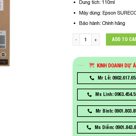
Dung tích:
110ml
Máy dùng
: Epson SURE
Bảo hành:
Chính hãng
C13T41Q200 Mực in Epson T41
ADD TO CA
KINH DOANH DỰ 
Mr Lễ: 0902.617.65
Ms Linh: 0963.454.5
Mr Bình: 0901.803.8
Ms Diễm: 0901.843.