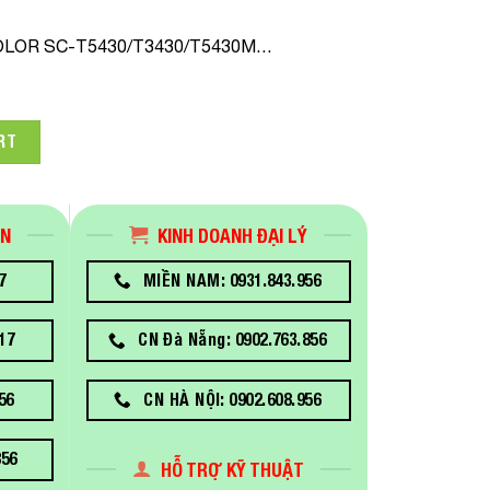
COLOR SC-T5430/T3430/T5430M…
Q UltraChrome XD2 Cyan ink Cartridge 110ml quantity
RT
ÁN
KINH DOANH ĐẠI LÝ
7
MIỀN NAM: 0931.843.956
17
CN Đà Nẵng: 0902.763.856
56
CN HÀ NỘI: 0902.608.956
856
HỖ TRỢ KỸ THUẬT