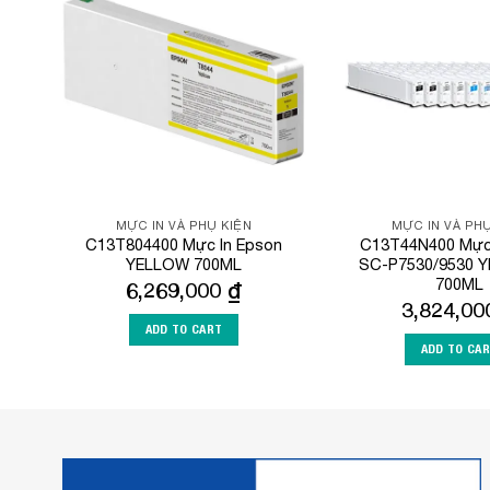
Add to
Wishlist
MỰC IN VÀ PHỤ KIỆN
MỰC IN VÀ PHỤ
C13T804400 Mực In Epson
C13T44N400 Mực 
YELLOW 700ML
SC-P7530/9530 
700ML
6,269,000
₫
3,824,0
ADD TO CART
ADD TO CA