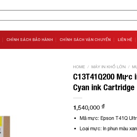
CHÍNH SÁCH BẢO HÀNH
CHÍNH SÁCH VẬN CHUYỂN
LIÊN HỆ
HOME
/
MÁY IN KHỔ LỚN
/
MỰ
C13T41Q200 Mực i
Add to
Cyan ink Cartridge
Wishlist
₫
1,540,000
Mã mực:
Epson T41Q Ultr
Loại mực:
In phun màu xa