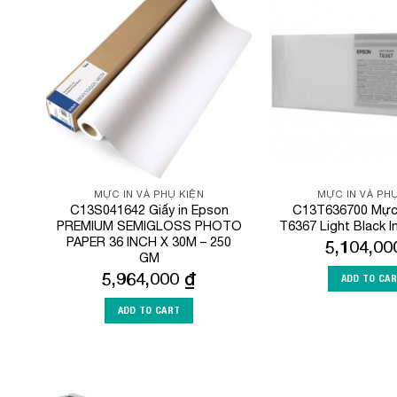
Add to
Wishlist
MỰC IN VÀ PHỤ KIỆN
MỰC IN VÀ PHỤ
C13S041642 Giấy in Epson
C13T636700 Mực 
PREMIUM SEMIGLOSS PHOTO
T6367 Light Black I
PAPER 36 INCH X 30M – 250
5,104,0
GM
5,964,000
₫
ADD TO CA
ADD TO CART