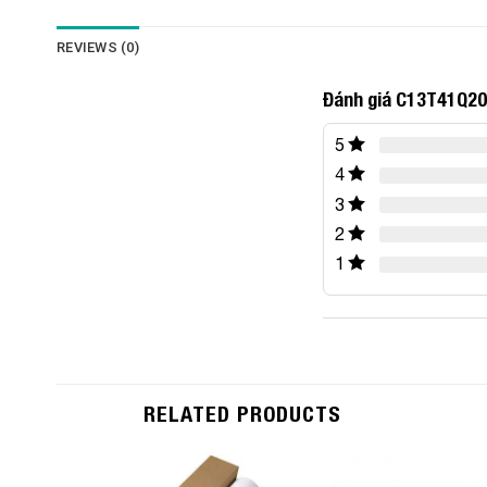
REVIEWS (0)
Đánh giá C13T41Q20
5
4
3
2
1
RELATED PRODUCTS