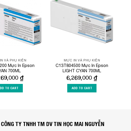
Add to
Add to
Wishlist
Wishlist
IN VÀ PHỤ KIỆN
MỰC IN VÀ PHỤ KIỆN
200 Mực In Epson
C13T804500 Mực In Epson
YAN 700ML
LIGHT CYAN 700ML
269,000
₫
6,269,000
₫
DD TO CART
ADD TO CART
CÔNG TY TNHH TM DV TIN HỌC MAI NGUYỄN