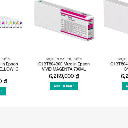
Add to
Add to
Wishlist
Wishlist
 KIỆN
MỰC IN VÀ PHỤ KIỆN
MỰC 
In Epson
C13T804300 Mực In Epson
C13T804
YELLOW IC
VIVID MAGENTA 700ML
C
6,269,000
₫
6,
00
₫
ADD TO CART
A
RT