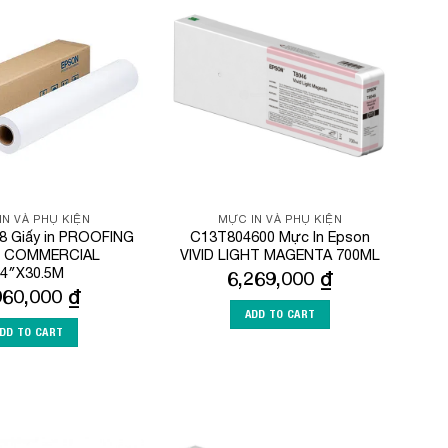
Add to
Add to
Wishlist
Wishlist
IN VÀ PHỤ KIỆN
MỰC IN VÀ PHỤ KIỆN
8 Giấy in PROOFING
C13T804600 Mực In Epson
R COMMERCIAL
VIVID LIGHT MAGENTA 700ML
4″X30.5M
6,269,000
₫
960,000
₫
ADD TO CART
DD TO CART