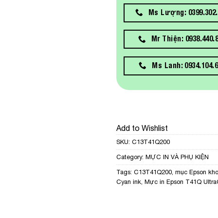
Ms Lượng: 0399.302.
Mr Thiện: 0938.440.
Ms Lanh: 0934.104.
Add to Wishlist
SKU:
C13T41Q200
Category:
MỰC IN VÀ PHỤ KIỆN
Tags:
C13T41Q200
,
mục Epson kho
Cyan ink
,
Mực in Epson T41Q Ultra