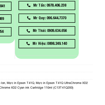
Mr Tấn: 0978.406.238
841
Mr Quy: 096.644.7370
889
Mr Thái: 0909.634.656
656
Mr Hiệu: 0898.249.140
 lon
,
Mực in Epson T41Q
,
Mực in Epson T41Q UltraChrome XD2
Chrome XD2 Cyan ink Cartridge 110ml (C13T41Q200)