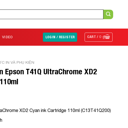
CART /
0
₫
VIDEO
LOGIN / REGISTER
C IN VÀ PHỤ KIỆN
n Epson T41Q UltraChrome XD2
 110ml
aChrome XD2 Cyan ink Cartridge 110ml (C13T41Q200)
nh