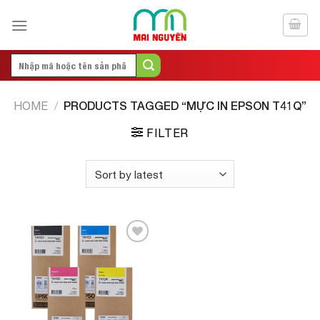
Skip
to
content
Search
for:
PRODUCTS TAGGED “MỰC IN EPSON T41Q”
HOME
/
FILTER
Add to
Wishlist