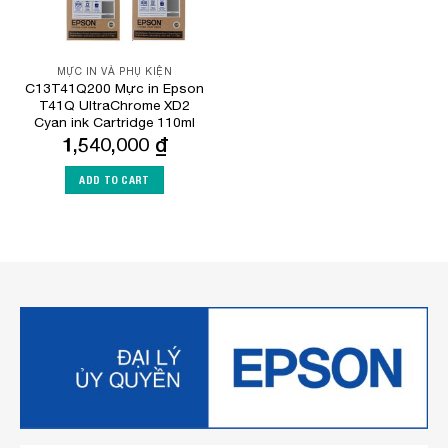
MỰC IN VÀ PHỤ KIỆN
C13T41Q200 Mực in Epson
T41Q UltraChrome XD2
Cyan ink Cartridge 110ml
1,540,000
₫
ADD TO CART