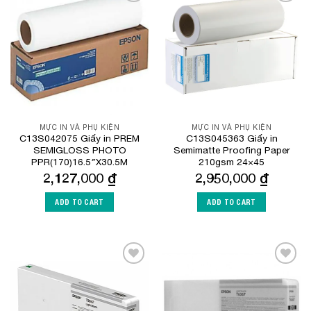
Add to
Add to
Wishlist
Wishlist
MỰC IN VÀ PHỤ KIỆN
MỰC IN VÀ PHỤ KIỆN
C13S042075 Giấy in PREM
C13S045363 Giấy in
SEMIGLOSS PHOTO
Semimatte Proofing Paper
PPR(170)16.5″X30.5M
210gsm 24×45
2,127,000
₫
2,950,000
₫
ADD TO CART
ADD TO CART
Add to
Add to
Wishlist
Wishlist