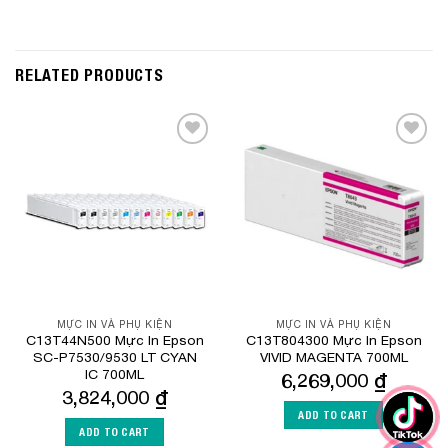
RELATED PRODUCTS
Add to
Add to
Wishlist
Wishlist
MỰC IN VÀ PHỤ KIỆN
MỰC IN VÀ PHỤ KIỆN
C13T44N500 Mực In Epson
C13T804300 Mực In Epson
SC-P7530/9530 LT CYAN
VIVID MAGENTA 700ML
IC 700ML
6,269,000
₫
3,824,000
₫
ADD TO CART
ADD TO CART