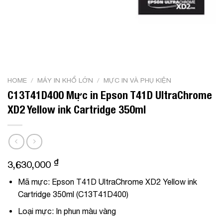
HOME
/
MÁY IN KHỔ LỚN
/
MỰC IN VÀ PHỤ KIỆN
C13T41D400 Mực in Epson T41D UltraChrome
XD2 Yellow ink Cartridge 350ml
₫
3,630,000
Mã mực: Epson T41D UltraChrome XD2 Yellow ink
Cartridge 350ml (C13T41D400)
Loại mực:
In phun màu vàng