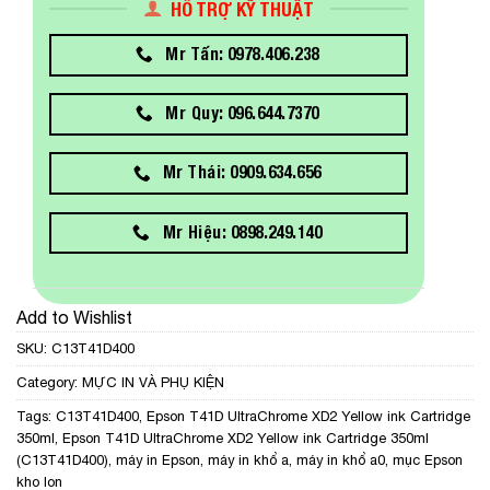
HỖ TRỢ KỸ THUẬT
Mr Tấn: 0978.406.238
Mr Quy: 096.644.7370
Mr Thái: 0909.634.656
Mr Hiệu: 0898.249.140
Add to Wishlist
SKU:
C13T41D400
Category:
MỰC IN VÀ PHỤ KIỆN
Tags:
C13T41D400
,
Epson T41D UltraChrome XD2 Yellow ink Cartridge
350ml
,
Epson T41D UltraChrome XD2 Yellow ink Cartridge 350ml
(C13T41D400)
,
máy in Epson
,
máy in khổ a
,
máy in khổ a0
,
mục Epson
kho lon