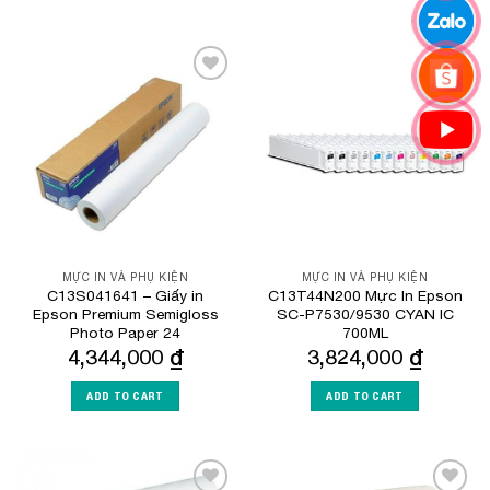
Add to
Add to
Wishlist
Wishlist
MỰC IN VÀ PHỤ KIỆN
MỰC IN VÀ PHỤ KIỆN
C13S041641 – Giấy in
C13T44N200 Mực In Epson
Epson Premium Semigloss
SC-P7530/9530 CYAN IC
Photo Paper 24
700ML
4,344,000
₫
3,824,000
₫
ADD TO CART
ADD TO CART