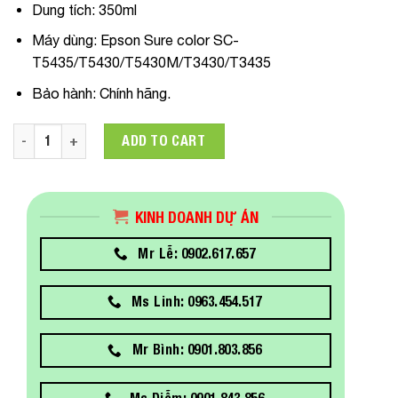
Dung tích:
350ml
Máy dùng
: Epson Sure color SC-
T5435/T5430/T5430M/T3430/T3435
Bảo hành:
Chính hãng.
C13T41D400 Mực in Epson T41D UltraChrome XD2 Yellow ink C
ADD TO CART
KINH DOANH DỰ ÁN
Mr Lễ: 0902.617.657
Ms Linh: 0963.454.517
Mr Bình: 0901.803.856
Ms Diễm: 0901.843.856