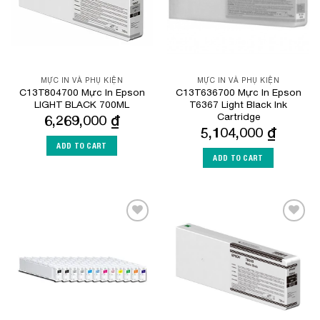
MỰC IN VÀ PHỤ KIỆN
MỰC IN VÀ PHỤ KIỆN
C13T804700 Mực In Epson
C13T636700 Mực In Epson
LIGHT BLACK 700ML
T6367 Light Black Ink
Cartridge
6,269,000
₫
5,104,000
₫
ADD TO CART
ADD TO CART
Add to
Add to
Wishlist
Wishlist