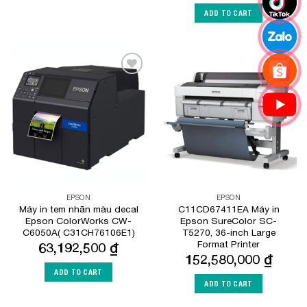
ADD TO CART
Add to
Add to
Wishlist
Wishlist
EPSON
EPSON
Máy in tem nhãn màu decal
C11CD67411EA Máy in
Epson ColorWorks CW-
Epson SureColor SC-
C6050A( C31CH76106E1)
T5270, 36-inch Large
Format Printer
63,192,500
₫
152,580,000
₫
ADD TO CART
ADD TO CART