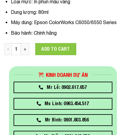
Loại mực:
In phun màu vàng
Dung lượng:
80ml
Máy dùng
:
Epson ColorWorks C6050/6550 Series
Bảo hành:
Chính hãng
C13T44G400 Mực in Epson SJIC40P Yellow Ink Dùng Cho Máy 
ADD TO CART
KINH DOANH DỰ ÁN
Mr Lễ: 0902.617.657
Ms Linh: 0963.454.517
Mr Bình: 0901.803.856