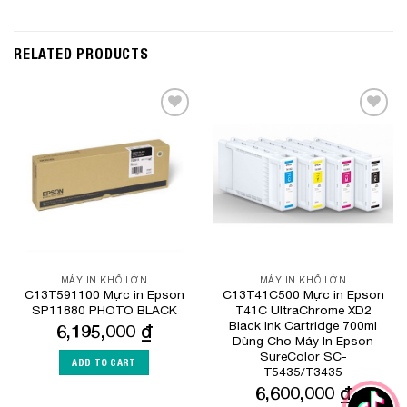
RELATED PRODUCTS
Add to
Add to
Wishlist
Wishlist
MÁY IN KHỔ LỚN
MÁY IN KHỔ LỚN
C13T591100 Mực in Epson
C13T41C500 Mực in Epson
SP11880 PHOTO BLACK
T41C UltraChrome XD2
Black ink Cartridge 700ml
6,195,000
₫
Dùng Cho Máy In Epson
SureColor SC-
ADD TO CART
T5435/T3435
6,600,000
₫