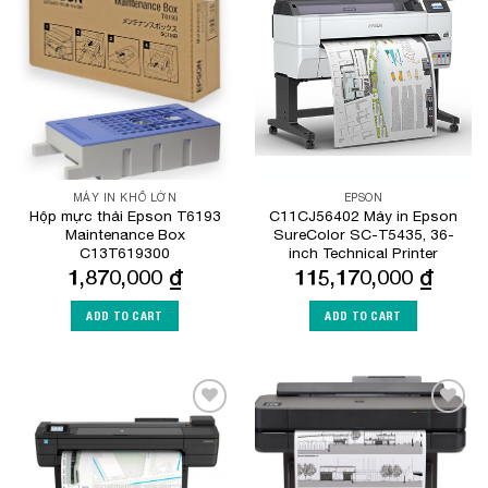
Add to
Add to
Wishlist
Wishlist
MÁY IN KHỔ LỚN
EPSON
Hộp mực thải Epson T6193
C11CJ56402 Máy in Epson
Maintenance Box
SureColor SC-T5435, 36-
C13T619300
inch Technical Printer
1,870,000
₫
115,170,000
₫
ADD TO CART
ADD TO CART
Add to
Add to
Wishlist
Wishlist