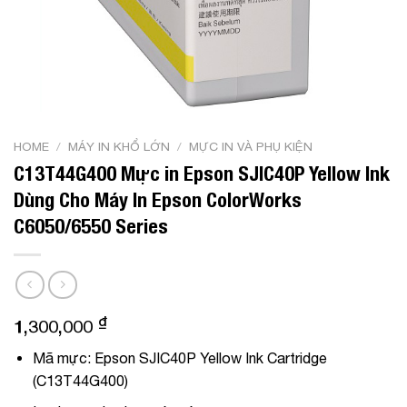
HOME
/
MÁY IN KHỔ LỚN
/
MỰC IN VÀ PHỤ KIỆN
C13T44G400 Mực in Epson SJIC40P Yellow Ink
Dùng Cho Máy In Epson ColorWorks
C6050/6550 Series
₫
1,300,000
Mã mực:
Epson SJIC40P Yellow Ink Cartridge
(C13T44G400)