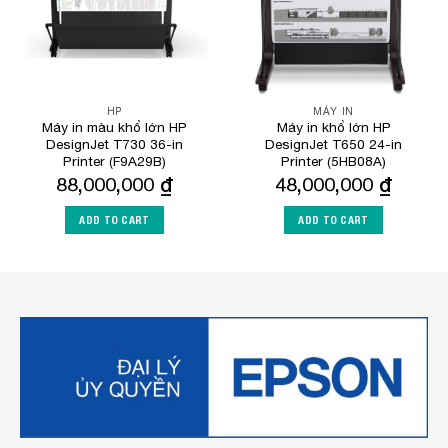
HP
MÁY IN
Máy in màu khổ lớn HP
Máy in khổ lớn HP
DesignJet T730 36-in
DesignJet T650 24-in
Printer (F9A29B)
Printer (5HB08A)
88,000,000
₫
48,000,000
₫
ADD TO CART
ADD TO CART