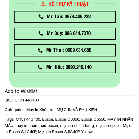
HỖ TRỢ KỸ THUẬT
Mr Tấn: 0978.406.238
Mr Quy: 096.644.7370
Mr Thái: 0909.634.656
Mr Hiệu: 0898.249.140
Add to Wishlist
SKU:
C13T44G400
Categories:
Máy In Khổ Lớn
,
MỰC IN VÀ PHỤ KIỆN
Tags:
C13T44G400
,
Epson
,
Epson C6050
,
Epson C6550
,
MÁY IN NHÃN
MÀU
,
máy in nhãn màu epson
,
mực in chính hãng
,
mực in epson
,
Mực
in Epson SJIC40P
,
Mực in Epson SJIC40P Yellow