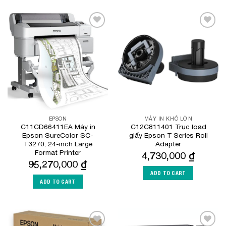
Add to
Add to
Wishlist
Wishlist
EPSON
MÁY IN KHỔ LỚN
C11CD66411EA Máy in
C12C811401 Trục load
Epson SureColor SC-
giấy Epson T Series Roll
T3270, 24-inch Large
Adapter
Format Printer
4,730,000
₫
95,270,000
₫
ADD TO CART
ADD TO CART