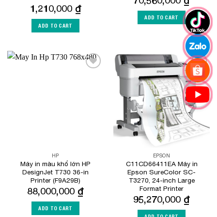
1,210,000
₫
ADD TO CART
ADD TO CART
Add to
Add to
Wishlist
Wishlist
HP
EPSON
Máy in màu khổ lớn HP
C11CD66411EA Máy in
DesignJet T730 36-in
Epson SureColor SC-
Printer (F9A29B)
T3270, 24-inch Large
Format Printer
88,000,000
₫
95,270,000
₫
ADD TO CART
ADD TO CART