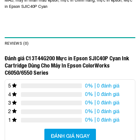
MÀU
,
máy in nhãn màu epson
,
mực in chính hãng
,
mực in epson
,
Mực
in Epson SJIC40P Cyan
REVIEWS (0)
Đánh giá C13T44G200 Mực in Epson SJIC40P Cyan Ink
Cartridge Dùng Cho Máy In Epson ColorWorks
C6050/6550 Series
0%
| 0 đánh giá
5
0%
| 0 đánh giá
4
0%
| 0 đánh giá
3
0%
| 0 đánh giá
2
0%
| 0 đánh giá
1
ĐÁNH GIÁ NGAY