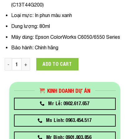
(C13T44G200)
Loại mực:
In phun màu xanh
Dung lượng:
80ml
Máy dùng
:
Epson ColorWorks C6050/6550 Series
Bảo hành:
Chính hãng
C13T44G200 Mực in Epson SJIC40P Cyan Ink Cartridge Dùng 
ADD TO CART
KINH DOANH DỰ ÁN
Mr Lễ: 0902.617.657
Ms Linh: 0963.454.517
Mr Bình: 0901.803.856