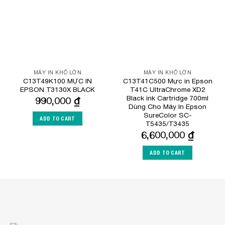
MÁY IN KHỔ LỚN
MÁY IN KHỔ LỚN
C13T49K100 MỰC IN
C13T41C500 Mực in Epson
EPSON T3130X BLACK
T41C UltraChrome XD2
Black ink Cartridge 700ml
990,000
₫
Dùng Cho Máy In Epson
SureColor SC-
ADD TO CART
T5435/T3435
6,600,000
₫
ADD TO CART