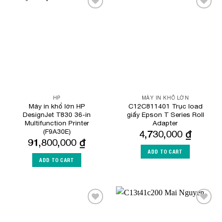
Add to
Add to
Wishlist
Wishlist
HP
MÁY IN KHỔ LỚN
Máy in khổ lớn HP
C12C811401 Trục load
DesignJet T830 36-in
giấy Epson T Series Roll
Multifunction Printer
Adapter
(F9A30E)
4,730,000
₫
91,800,000
₫
ADD TO CART
ADD TO CART
Add to
Add to
Wishlist
Wishlist