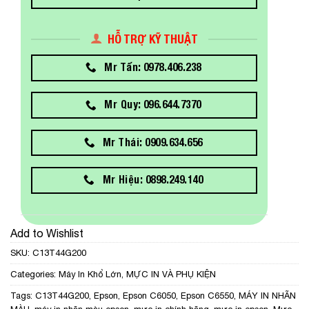
HỖ TRỢ KỸ THUẬT
Mr Tấn: 0978.406.238
Mr Quy: 096.644.7370
Mr Thái: 0909.634.656
Mr Hiệu: 0898.249.140
Add to Wishlist
SKU:
C13T44G200
Categories:
Máy In Khổ Lớn
,
MỰC IN VÀ PHỤ KIỆN
Tags:
C13T44G200
,
Epson
,
Epson C6050
,
Epson C6550
,
MÁY IN NHÃN