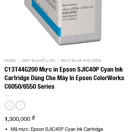
HOME
/
MÁY IN KHỔ LỚN
/
MỰC IN VÀ PHỤ KIỆN
C13T44G200 Mực in Epson SJIC40P Cyan Ink
Cartridge Dùng Cho Máy In Epson ColorWorks
C6050/6550 Series
₫
1,300,000
Mã mực:
Epson SJIC40P Cyan Ink Cartridge