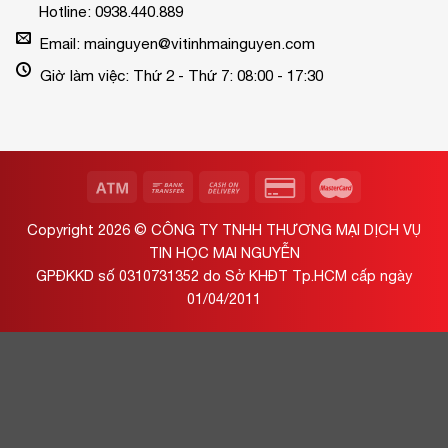
Hotline: 0938.440.889
Email: mainguyen@vitinhmainguyen.com
Giờ làm việc: Thứ 2 - Thứ 7: 08:00 - 17:30
Copyright 2026 ©
CÔNG TY TNHH THƯƠNG MẠI DỊCH VỤ
TIN HỌC MAI NGUYỄN
GPĐKKD số 0310731352 do Sở KHĐT Tp.HCM cấp ngày
01/04/2011