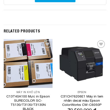
RELATED PRODUCTS
Add to
Add to
Wishlist
Wishlist
MÁY IN KHỔ LỚN
EPSON
C13T40A100 Mực in Epson
C31CH76206E1 Máy in tem
SURECOLOR SC-
nhãn decal màu Epson
T5130/T3130/T3130N
ColorWorks CW-C6050P
BLACK
70,560,000
₫