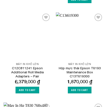
Add to
Add to
Wishlist
Wishlist
MÁY IN KHỔ LỚN
MÁY IN KHỔ LỚN
C12C811241 Epson
Hộp mực thải Epson T6193
Additional Roll Media
Maintenance Box
Adapters – Pair
C13T619300
6,379,000
₫
1,870,000
₫
ADD TO CART
ADD TO CART