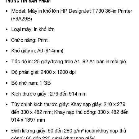
THÔNG TIN SẢN PHẨM
Model:
Máy in khổ lớn HP DesignJet T730 36-in Printer
(F9A29B)
Loại máy:
In khổ lớn
Chức năng:
Print
Khổ giấy in:
A0 (914mm)
Tốc độ in:
25 giây/trang trên A1, 82 A1 bản in mỗi giờ
Độ phân giải:
2400 x 1200 dpi
Bộ nhớ ram:
1 GB
Kích thước giấy
: 279 đến 914 mm
Tùy chỉnh kích thước giấy:
Khay nạp giấy: 210 x 279
đến 330 x 482 mm; Khay nạp thủ công: 330 x 482 đến
914 x 1897 mm
Định lượng giấy
: 60 đến 280 g/m² (cuộn/khay nạp thủ
công); 60 đến 220 g/m² (khay nạp giấy)