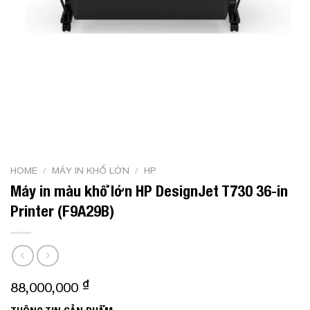
HOME
/
MÁY IN KHỔ LỚN
/
HP
Máy in màu khổ lớn HP DesignJet T730 36-in
Printer (F9A29B)
₫
88,000,000