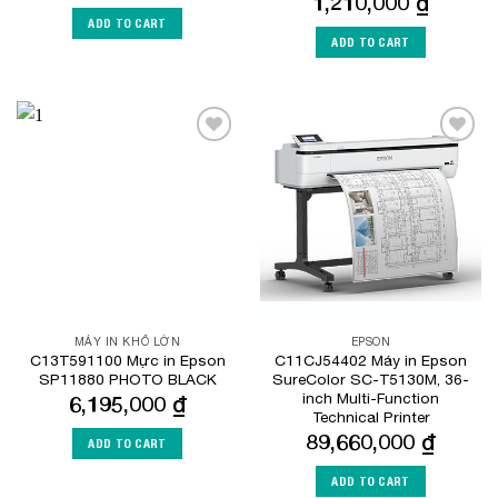
1,210,000
₫
ADD TO CART
ADD TO CART
Add to
Add to
Wishlist
Wishlist
MÁY IN KHỔ LỚN
EPSON
C13T591100 Mực in Epson
C11CJ54402 Máy in Epson
SP11880 PHOTO BLACK
SureColor SC-T5130M, 36-
inch Multi-Function
6,195,000
₫
Technical Printer
89,660,000
₫
ADD TO CART
ADD TO CART