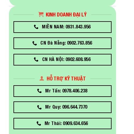
KINH DOANH ĐẠI LÝ
MIỀN NAM: 0931.843.956
CN Đà Nẵng: 0902.763.856
CN HÀ NỘI: 0902.608.956
HỖ TRỢ KỸ THUẬT
Mr Tấn: 0978.406.238
Mr Quy: 096.644.7370
Mr Thái: 0909.634.656