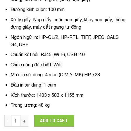
Đường kính cuộn:
100 mm
Xử lý giấy
: Nạp giấy, cuộn nạp giấy, khay nạp giấy, thùng
đựng giấy, máy cắt ngang tự động
Ngôn Ngữ in:
HP-GL/2, HP-RTL, TIFF, JPEG, CALS
G4, URF
Chuẩn kết nối:
RJ45, Wi-Fi, USB 2.0
Chức năng đặc biệt:
Wifi
Mực in sử dụng:
4 màu (C,M,Y, MK) HP 728
Đầu in sử dụng:
1 cụm
Kích thước:
1403 x 583 x 1155 mm
Trọng lượng:
48 kg
Máy in màu khổ lớn HP DesignJet T730 36-in Printer (F9A29B)
ADD TO CART