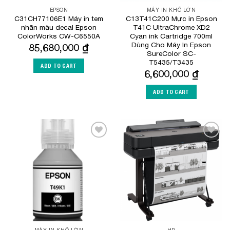
EPSON
MÁY IN KHỔ LỚN
C31CH77106E1 Máy in tem
C13T41C200 Mực in Epson
nhãn màu decal Epson
T41C UltraChrome XD2
ColorWorks CW-C6550A
Cyan ink Cartridge 700ml
Dùng Cho Máy In Epson
85,680,000
₫
SureColor SC-
T5435/T3435
ADD TO CART
6,600,000
₫
ADD TO CART
Add to
Add to
Wishlist
Wishlist
MÁY IN KHỔ LỚN
HP