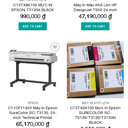
C13T49K100 MỰC IN
Máy In Màu Khổ Lớn HP
EPSON T3130X BLACK
DesignJet T650 24 inch
990,000
₫
47,190,000
₫
ADD TO CART
ADD TO CART
Add to
Add to
Wishlist
Wishlist
EPSON
MÁY IN KHỔ LỚN
C11CF11403 Máy in Epson
C13T40A100 Mực in Epson
SureColor SC-T3130, 24-
SURECOLOR SC-
inch Technical Printer
T5130/T3130/T3130N
BLACK
65,170,000
₫