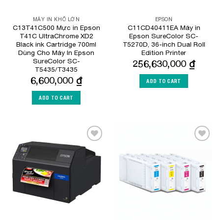
MÁY IN KHỔ LỚN
EPSON
C13T41C500 Mực in Epson
C11CD40411EA Máy in
T41C UltraChrome XD2
Epson SureColor SC-
Black ink Cartridge 700ml
T5270D, 36-inch Dual Roll
Dùng Cho Máy In Epson
Edition Printer
SureColor SC-
256,630,000
₫
T5435/T3435
6,600,000
₫
ADD TO CART
ADD TO CART
Add to
Add to
Wishlist
Wishlist