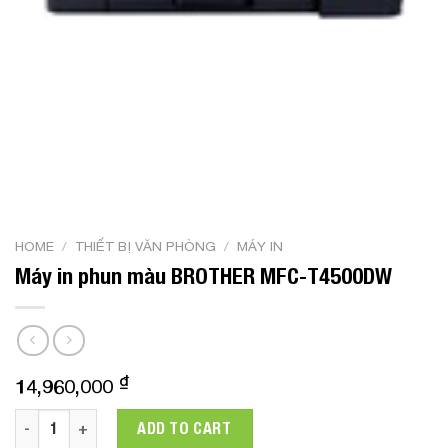
HOME
/
THIẾT BỊ VĂN PHÒNG
/
MÁY IN
Máy in phun màu BROTHER MFC-T4500DW
₫
14,960,000
Máy in phun màu BROTHER MFC-T4500DW quantity
ADD TO CART