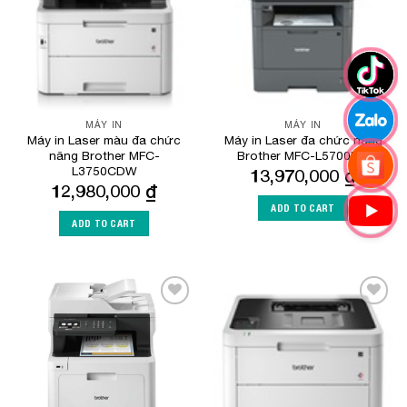
MÁY IN
MÁY IN
Máy in Laser màu đa chức
Máy in Laser đa chức năng
năng Brother MFC-
Brother MFC-L5700DN
L3750CDW
13,970,000
₫
12,980,000
₫
ADD TO CART
ADD TO CART
Add to
Add to
Wishlist
Wishlist