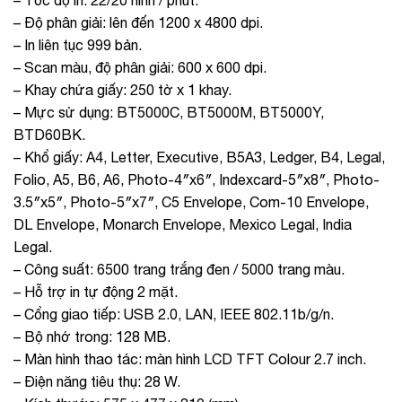
– Độ phân giải: lên đến 1200 x 4800 dpi.
– In liên tục 999 bản.
– Scan màu, độ phân giải: 600 x 600 dpi.
– Khay chứa giấy: 250 tờ x 1 khay.
– Mực sử dụng: BT5000C, BT5000M, BT5000Y,
BTD60BK.
– Khổ giấy: A4, Letter, Executive, B5A3, Ledger, B4, Legal,
Folio, A5, B6, A6, Photo-4″x6″, Indexcard-5″x8″, Photo-
3.5″x5″, Photo-5″x7″, C5 Envelope, Com-10 Envelope,
DL Envelope, Monarch Envelope, Mexico Legal, India
Legal.
– Công suất: 6500 trang trắng đen / 5000 trang màu.
– Hỗ trợ in tự động 2 mặt.
– Cổng giao tiếp: USB 2.0, LAN, IEEE 802.11b/g/n.
– Bộ nhớ trong: 128 MB.
– Màn hình thao tác: màn hình LCD TFT Colour 2.7 inch.
– Điện năng tiêu thụ: 28 W.