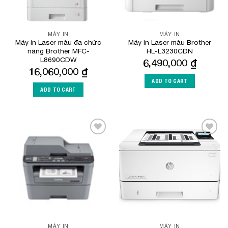
MÁY IN
MÁY IN
Máy in Laser màu đa chức
Máy in Laser màu Brother
năng Brother MFC-
HL-L3230CDN
L8690CDW
6,490,000
₫
16,060,000
₫
ADD TO CART
ADD TO CART
Add to
Add to
Wishlist
Wishlist
MÁY IN
MÁY IN