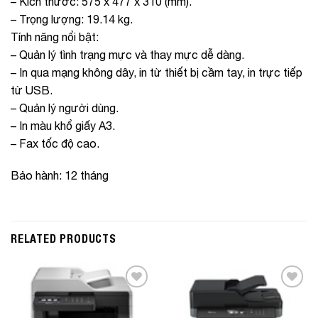
– Kích thước: 575 x 477 x 310 (mm).
– Trọng lượng: 19.14 kg.
Tính năng nổi bật
:
– Quản lý tình trạng mực và thay mực dễ dàng.
– In qua mạng không dây, in từ thiết bị cầm tay, in trực tiếp
từ USB.
– Quản lý người dùng.
– In màu khổ giấy A3.
– Fax tốc độ cao.
Bảo hành: 12 tháng
RELATED PRODUCTS
Add to
Add to
Wishlist
Wishlist