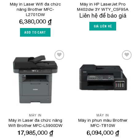
Máy in Laser Wifi đa chức
Máy in HP LaserJet Pro
năng Brother MFC-
M402dw 3Y WTY_C5F95A
L2701DW
Liên hệ để báo giá
6,380,000
₫
GIÁ LIÊN HỆ
ADD TO CART
Add to
Add to
Wishlist
Wishlist
MÁY IN
MÁY IN
Máy in Laser đa chức năng
Máy in phun màu Brother
Wifi Brother MFC-L5900DW
MFC-T810W
17,985,000
₫
6,094,000
₫