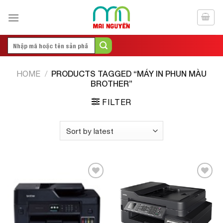
Skip
to
content
Search
for:
PRODUCTS TAGGED “MÁY IN PHUN MÀU
HOME
/
BROTHER”
FILTER
Add to
Add to
Wishlist
Wishlist