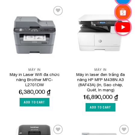
Add to
Add to
Wishlist
Wishlist
MÁY IN
MÁY IN
Máy in Laser Wifi đa chức
Máy in laser đen trắng đa
năng Brother MFC-
năng HP MFP M438N A3
L2701DW
(8AF43A) (In, Sao chép,
Quét, In mạng)
6,380,000
₫
16,890,000
₫
ADD TO CART
ADD TO CART