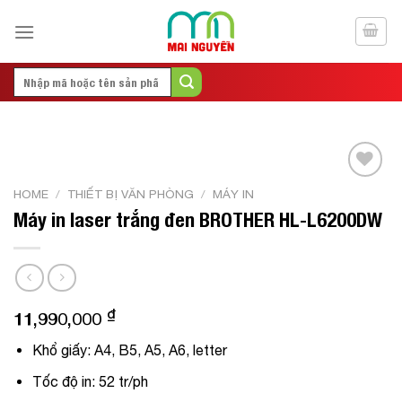
Skip
to
content
Search
for:
Add to
HOME
/
THIẾT BỊ VĂN PHÒNG
/
MÁY IN
Wishlist
Máy in laser trắng đen BROTHER HL-L6200DW
₫
11,990,000
Khổ giấy: A4, B5, A5, A6, letter
Tốc độ in: 52 tr/ph