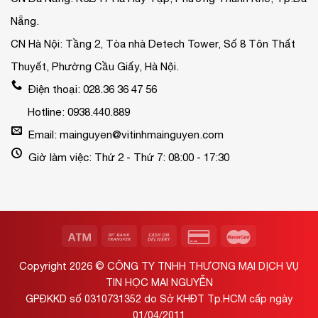
Nẵng.
CN Hà Nội: Tầng 2, Tòa nhà Detech Tower, Số 8 Tôn Thất
Thuyết, Phường Cầu Giấy, Hà Nội.
Điện thoại: 028.36 36 47 56
Hotline: 0938.440.889
Email: mainguyen@vitinhmainguyen.com
Giờ làm việc: Thứ 2 - Thứ 7: 08:00 - 17:30
Copyright 2026 ©
CÔNG TY TNHH THƯƠNG MẠI DỊCH VỤ
TIN HỌC MAI NGUYỄN
GPĐKKD số 0310731352 do Sở KHĐT Tp.HCM cấp ngày
01/04/2011