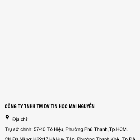
CÔNG TY TNHH TM DV TIN HỌC MAI NGUYỄN
Địa chỉ:
Trụ sở chính: 57/40 Tô Hiệu, Phường Phú Thạnh,Tp.HCM.
CN Đà Nẵng: K62/17 Hà Huy Tập, Phường Thanh Khê, Tp.Đà