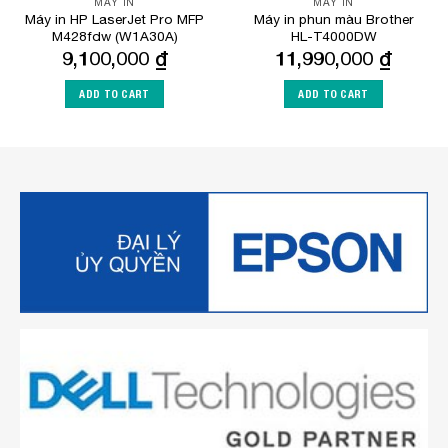
MÁY IN
MÁY IN
Máy in HP LaserJet Pro MFP
Máy in phun màu Brother
M428fdw (W1A30A)
HL-T4000DW
9,100,000
₫
11,990,000
₫
ADD TO CART
ADD TO CART