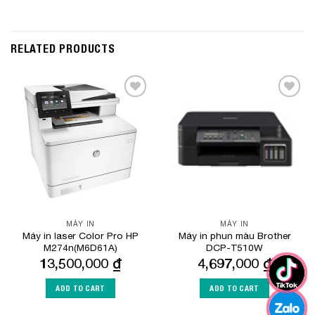
RELATED PRODUCTS
Add to
Add to
Wishlist
Wishlist
MÁY IN
MÁY IN
Máy in laser Color Pro HP
Máy in phun màu Brother
M274n(M6D61A)
DCP-T510W
13,500,000
₫
4,697,000
₫
ADD TO CART
ADD TO CART