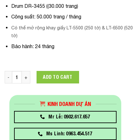
Drum DR-3455 ((30.000 trang)
Công suất: 50.000 trang / tháng
Có thể mở rộng khay giấy LT-5500 (250 tờ) & LT-6500 (520
tờ)
Bảo hành: 24 tháng
Máy in laser trắng đen BROTHER HL-L6200DW quantity
ADD TO CART
KINH DOANH DỰ ÁN
Mr Lễ: 0902.617.657
Ms Linh: 0963.454.517