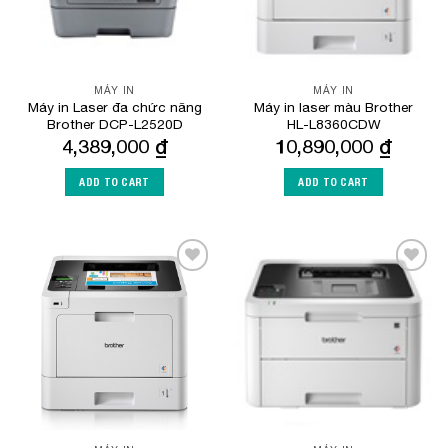
MÁY IN
MÁY IN
Máy in Laser đa chức năng
Máy in laser màu Brother
Brother DCP-L2520D
HL-L8360CDW
4,389,000
₫
10,890,000
₫
ADD TO CART
ADD TO CART
Add to
Add to
Wishlist
Wishlist