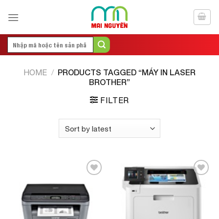
Skip
to
content
Search
for:
PRODUCTS TAGGED “MÁY IN LASER
HOME
/
BROTHER”
FILTER
Add to
Add to
Wishlist
Wishlist