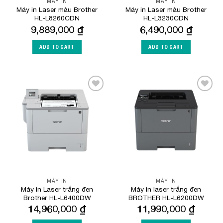
MÁY IN
MÁY IN
Máy in Laser màu Brother
Máy in Laser màu Brother
HL-L8260CDN
HL-L3230CDN
9,889,000
₫
6,490,000
₫
ADD TO CART
ADD TO CART
Add to
Add to
Wishlist
Wishlist
MÁY IN
MÁY IN
Máy in Laser trắng đen
Máy in laser trắng đen
Brother HL-L6400DW
BROTHER HL-L6200DW
14,960,000
₫
11,990,000
₫