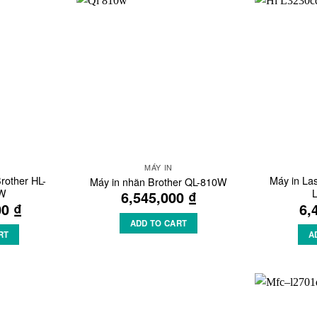
Add to
Add to
Wishlist
Wishlist
MÁY IN
Brother HL-
Máy in La
Máy in nhãn Brother QL-810W
W
6,545,000
₫
00
₫
6,
ADD TO CART
RT
A
Add to
Add to