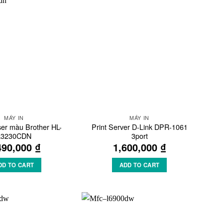
Add to
Add to
Wishlist
Wishlist
MÁY IN
MÁY IN
ser màu Brother HL-
Print Server D-Link DPR-1061
L3230CDN
3port
490,000
₫
1,600,000
₫
DD TO CART
ADD TO CART
Add to
Add to