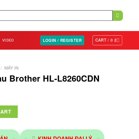
CART /
0
₫
LOGIN / REGISTER
VIDEO
/
MÁY IN
àu Brother HL-L8260CDN
-L8260CDN quantity
CART
 ÁN
KINH DOANH ĐẠI LÝ