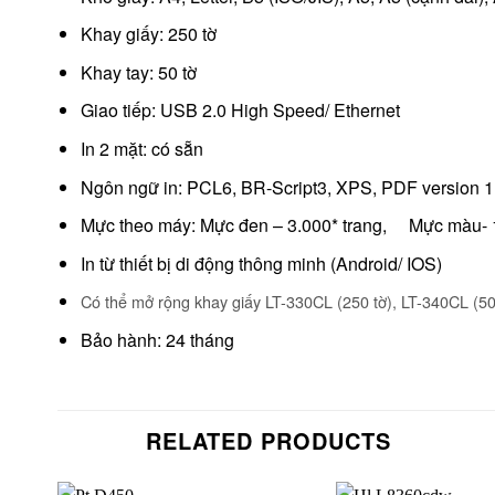
Khay giấy: 250 tờ
Khay tay: 50 tờ
Giao tiếp: USB 2.0 High Speed/ Ethernet
In 2 mặt: có sẵn
Ngôn ngữ in: PCL6, BR-Script3, XPS, PDF version 1
Mực theo máy: Mực đen – 3.000* trang, Mực màu- 1
In từ thiết bị di động thông minh (Android/ IOS)
Có thể mở rộng khay giấy LT-330CL (250 tờ), LT-340CL (50
Bảo hành: 24 tháng
RELATED PRODUCTS