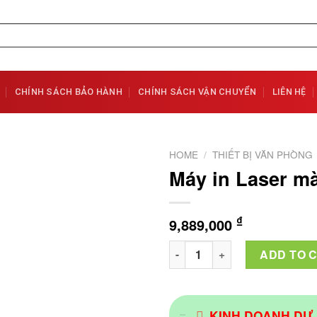
CHÍNH SÁCH BẢO HÀNH
CHÍNH SÁCH VẬN CHUYỂN
LIÊN HỆ
HOME
/
THIẾT BỊ VĂN PHÒNG
Máy in Laser m
Add to
Wishlist
₫
9,889,000
Máy in Laser màu Brother HL
ADD TO 
KINH DOANH DỰ