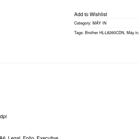
Add to Wishlist
Category:
MÁY IN
Tags:
Brother HL-L8260CDN
,
Máy in
0dpi
 A6, Legal, Folio, Executive