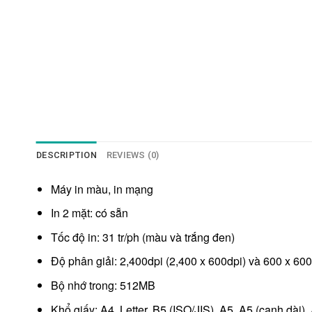
DESCRIPTION
REVIEWS (0)
Máy in màu, in mạng
In 2 mặt: có sẵn
Tốc độ in: 31 tr/ph (màu và trắng đen)
Độ phân giải: 2,400dpi (2,400 x 600dpi) và 600 x 60
Bộ nhớ trong: 512MB
Khổ giấy: A4, Letter, B5 (ISO/JIS), A5, A5 (cạnh dài),