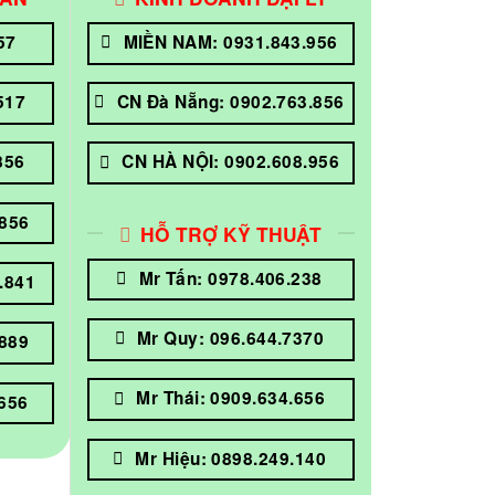
57
MIỀN NAM: 0931.843.956
517
CN Đà Nẵng: 0902.763.856
856
CN HÀ NỘI: 0902.608.956
.856
HỖ TRỢ KỸ THUẬT
Mr Tấn: 0978.406.238
.841
Mr Quy: 096.644.7370
.889
Mr Thái: 0909.634.656
.656
Mr Hiệu: 0898.249.140