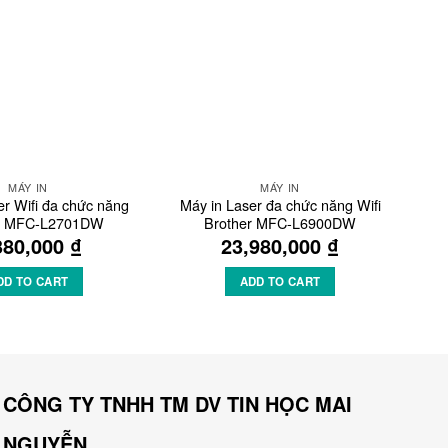
Wishlist
Wishlist
MÁY IN
MÁY IN
er Wifi đa chức năng
Máy in Laser đa chức năng Wifi
r MFC-L2701DW
Brother MFC-L6900DW
380,000
₫
23,980,000
₫
DD TO CART
ADD TO CART
CÔNG TY TNHH TM DV TIN HỌC MAI
NGUYỄN