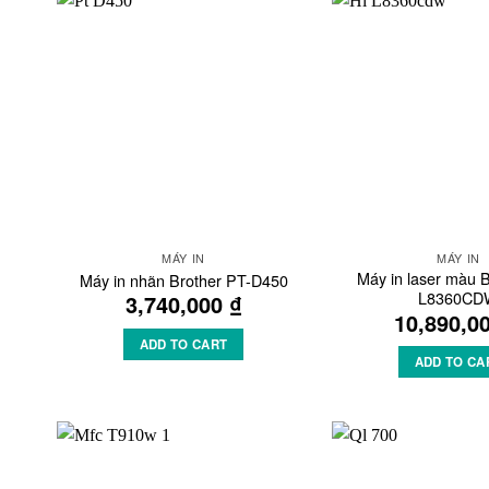
Add to
Wishlist
MÁY IN
MÁY IN
Máy in laser màu 
Máy in nhãn Brother PT-D450
L8360CD
3,740,000
₫
10,890,0
ADD TO CART
ADD TO CA
Add to