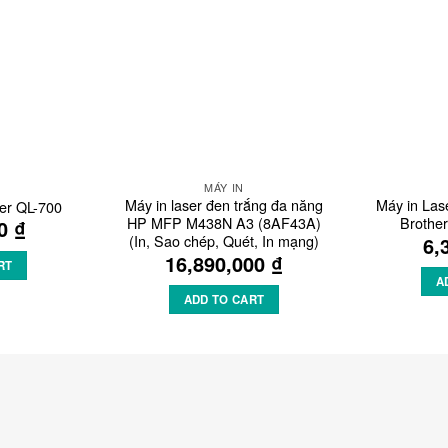
Wishlist
Wishlist
MÁY IN
Máy in laser đen trắng đa năng
Máy in Las
er QL-700
HP MFP M438N A3 (8AF43A)
Brothe
00
₫
(In, Sao chép, Quét, In mạng)
6,
16,890,000
₫
RT
A
ADD TO CART