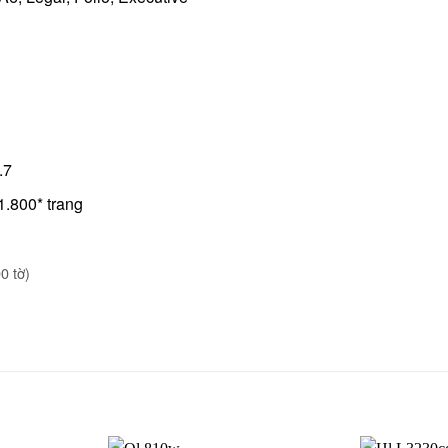
.7
.800* trang
0 tờ)