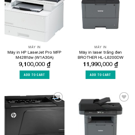
Wishlist
Wishlist
MÁY IN
MÁY IN
Máy in HP LaserJet Pro MFP
Máy in laser trắng đen
M428fdw (W1A30A)
BROTHER HL-L6200DW
9,100,000
₫
11,990,000
₫
ADD TO CART
ADD TO CART
Add to
Add to
Wishlist
Wishlist