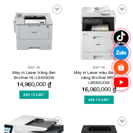
Add to
Add to
Wishlist
Wishlist
MÁY IN
MÁY IN
Máy in Laser trắng đen
Máy in Laser màu đa chức
Brother HL-L6400DW
năng Brother MFC-
L8690CDW
14,960,000
₫
16,060,000
₫
ADD TO CART
ADD TO CART
Add to
Add to