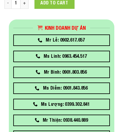
Máy in Laser màu đa chức năng Brother MFC-L3750CDW qua
ADD TO CART
KINH DOANH DỰ ÁN
Mr Lễ: 0902.617.657
Ms Linh: 0963.454.517
Mr Bình: 0901.803.856
Ms Diễm: 0901.843.856
Ms Lượng: 0399.302.841
Mr Thiện: 0938.440.889