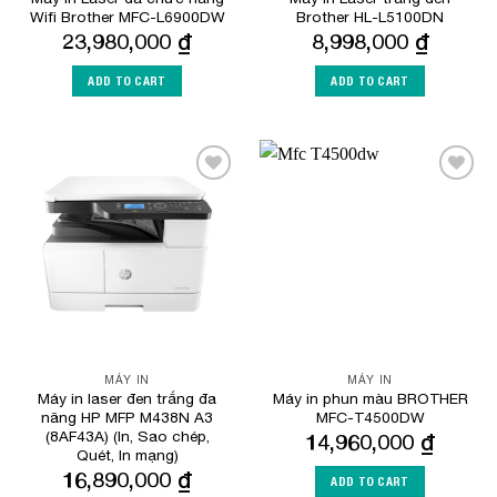
Wifi Brother MFC-L6900DW
Brother HL-L5100DN
23,980,000
₫
8,998,000
₫
ADD TO CART
ADD TO CART
Add to
Add to
Wishlist
Wishlist
MÁY IN
MÁY IN
Máy in laser đen trắng đa
Máy in phun màu BROTHER
năng HP MFP M438N A3
MFC-T4500DW
(8AF43A) (In, Sao chép,
14,960,000
₫
Quét, In mạng)
16,890,000
₫
ADD TO CART