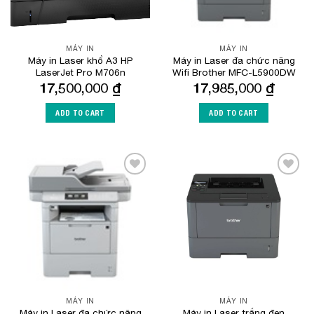
MÁY IN
MÁY IN
Máy in Laser khổ A3 HP
Máy in Laser đa chức năng
LaserJet Pro M706n
Wifi Brother MFC-L5900DW
17,500,000
₫
17,985,000
₫
ADD TO CART
ADD TO CART
Add to
Add to
Wishlist
Wishlist
MÁY IN
MÁY IN
Máy in Laser đa chức năng
Máy in Laser trắng đen