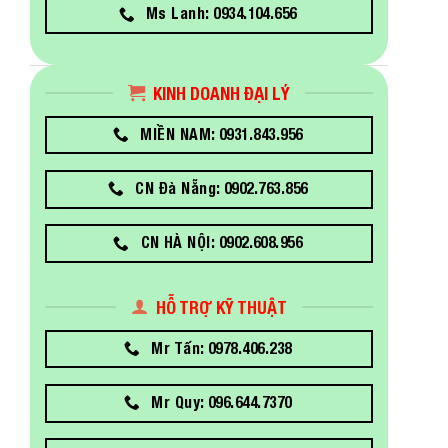
Ms Lanh: 0934.104.656
KINH DOANH ĐẠI LÝ
MIỀN NAM: 0931.843.956
CN Đà Nẵng: 0902.763.856
CN HÀ NỘI: 0902.608.956
HỖ TRỢ KỸ THUẬT
Mr Tấn: 0978.406.238
Mr Quy: 096.644.7370