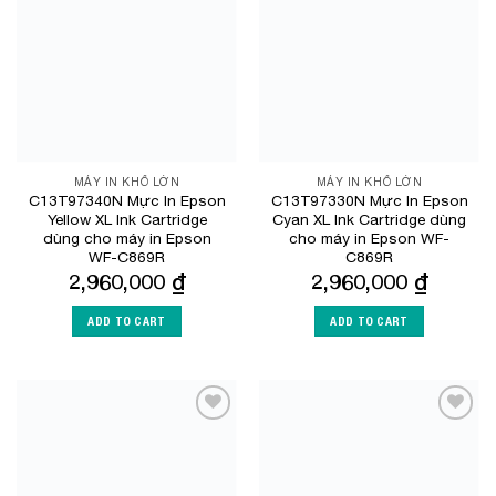
Wishlist
Wishlist
MÁY IN KHỔ LỚN
MÁY IN KHỔ LỚN
C13T97340N Mực In Epson
C13T97330N Mực In Epson
Yellow XL Ink Cartridge
Cyan XL Ink Cartridge dùng
dùng cho máy in Epson
cho máy in Epson WF-
WF-C869R
C869R
2,960,000
₫
2,960,000
₫
ADD TO CART
ADD TO CART
Add to
Add to
Wishlist
Wishlist