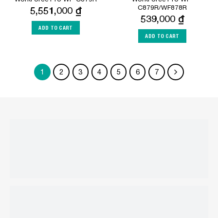
C879R/WF878R
5,551,000
₫
539,000
₫
ADD TO CART
ADD TO CART
1
2
3
4
5
6
7