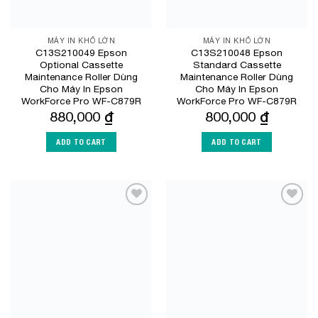
MÁY IN KHỔ LỚN
MÁY IN KHỔ LỚN
C13S210049 Epson
C13S210048 Epson
Optional Cassette
Standard Cassette
Maintenance Roller Dùng
Maintenance Roller Dùng
Cho Máy In Epson
Cho Máy In Epson
WorkForce Pro WF-C879R
WorkForce Pro WF-C879R
880,000
₫
800,000
₫
ADD TO CART
ADD TO CART
Add to
Add to
Wishlist
Wishlist