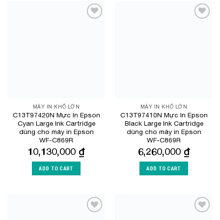
Add to
Add to
Wishlist
Wishlist
MÁY IN KHỔ LỚN
MÁY IN KHỔ LỚN
C13T97420N Mực In Epson
C13T97410N Mực In Epson
Cyan Large Ink Cartridge
Black Large Ink Cartridge
dùng cho máy in Epson
dùng cho máy in Epson
WF-C869R
WF-C869R
10,130,000
₫
6,260,000
₫
ADD TO CART
ADD TO CART
Add to
Add to