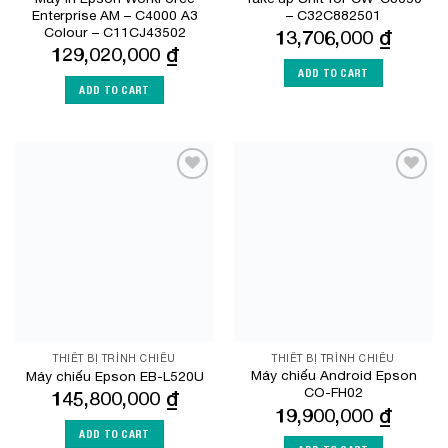
Enterprise AM – C4000 A3
– C32C882501
Colour – C11CJ43502
13,706,000
₫
129,020,000
₫
ADD TO CART
ADD TO CART
Add to
Add to
Wishlist
Wishlist
THIẾT BỊ TRÌNH CHIẾU
THIẾT BỊ TRÌNH CHIẾU
Máy chiếu Android Epson
Máy chiếu Epson EB-L520U
CO-FH02
145,800,000
₫
19,900,000
₫
ADD TO CART