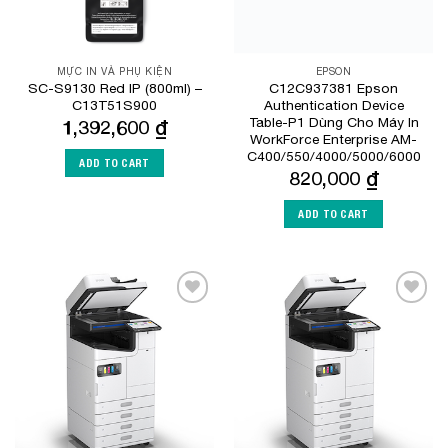
MỰC IN VÀ PHỤ KIỆN
EPSON
SC-S9130 Red IP (800ml) –
C12C937381 Epson
C13T51S900
Authentication Device
Table-P1 Dùng Cho Máy In
1,392,600
₫
WorkForce Enterprise​ AM-
C400/550/4000/5000/6000
ADD TO CART
820,000
₫
ADD TO CART
Add to
Add to
Wishlist
Wishlist