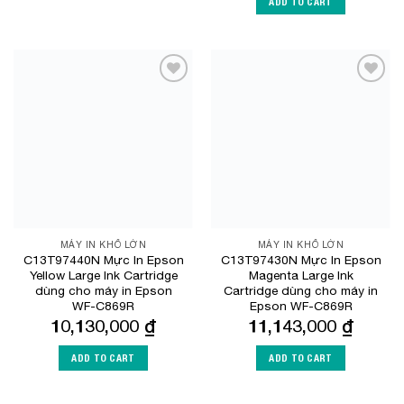
ADD TO CART
Add to
Add to
Wishlist
Wishlist
MÁY IN KHỔ LỚN
MÁY IN KHỔ LỚN
C13T97440N Mực In Epson
C13T97430N Mực In Epson
Yellow Large Ink Cartridge
Magenta Large Ink
dùng cho máy in Epson
Cartridge dùng cho máy in
WF-C869R
Epson WF-C869R
10,130,000
₫
11,143,000
₫
ADD TO CART
ADD TO CART