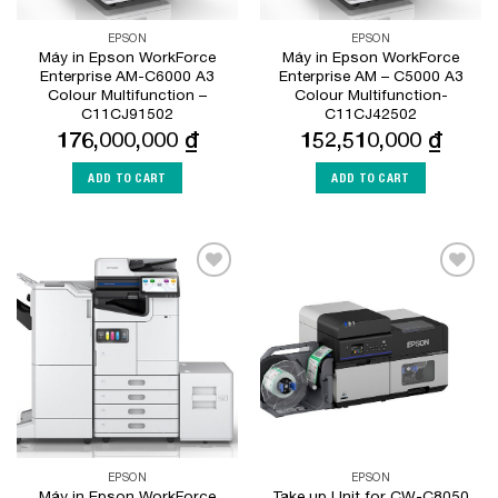
EPSON
EPSON
Máy in Epson WorkForce
Máy in Epson WorkForce
Enterprise AM-C6000 A3
Enterprise AM – C5000 A3
Colour Multifunction –
Colour Multifunction-
C11CJ91502
C11CJ42502
176,000,000
₫
152,510,000
₫
ADD TO CART
ADD TO CART
Add to
Add to
Wishlist
Wishlist
EPSON
EPSON
Máy in Epson WorkForce
Take up Unit for CW-C8050