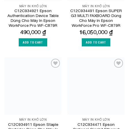
MÁY IN KHỔ LỚN
MÁY IN KHỔ LỚN
C12C934921 Epson
C12C934491 Epson SUPER
Authentication Device Table
G3 MULTI FAXBOARD Dùng
Dùng Cho Máy In Epson
Cho Máy In Epson
WorkForce Pro WF-C879R
WorkForce Pro WF-C879R
490,000
₫
16,050,000
₫
ADD TO CART
ADD TO CART
Add to
Add to
Wishlist
Wishlist
MÁY IN KHỔ LỚN
MÁY IN KHỔ LỚN
C12C934911 Epson Staple
C12C934471 Epson