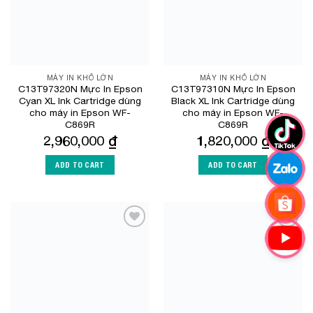
MÁY IN KHỔ LỚN
MÁY IN KHỔ LỚN
C13T97320N Mực In Epson
C13T97310N Mực In Epson
Cyan XL Ink Cartridge dùng
Black XL Ink Cartridge dùng
cho máy in Epson WF-
cho máy in Epson WF-
C869R
C869R
2,960,000
₫
1,820,000
₫
ADD TO CART
ADD TO CART
Add to
Add to
Wishlist
Wishlist