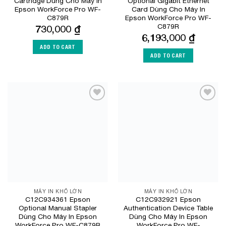
Cartridge Dùng Cho Máy In
Optional Gigabit Ethernet
Epson WorkForce Pro WF-
Card Dùng Cho Máy In
C879R
Epson WorkForce Pro WF-
C879R
730,000
₫
6,193,000
₫
ADD TO CART
ADD TO CART
Add to
Add to
Wishlist
Wishlist
MÁY IN KHỔ LỚN
MÁY IN KHỔ LỚN
C12C934361 Epson
C12C932921 Epson
Optional Manual Stapler
Authentication Device Table
Dùng Cho Máy In Epson
Dùng Cho Máy In Epson
WorkForce Pro WF-C879R
WorkForce Pro WF-