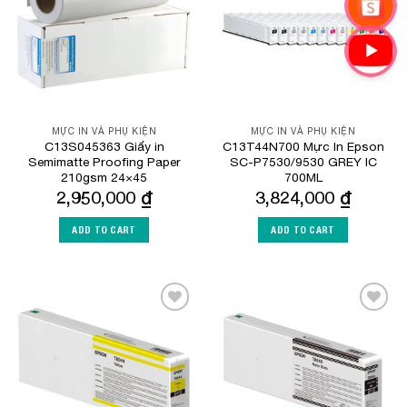
MỰC IN VÀ PHỤ KIỆN
MỰC IN VÀ PHỤ KIỆN
C13S045363 Giấy in
C13T44N700 Mực In Epson
Semimatte Proofing Paper
SC-P7530/9530 GREY IC
210gsm 24×45
700ML
2,950,000
₫
3,824,000
₫
ADD TO CART
ADD TO CART
Add to
Add to
Wishlist
Wishlist