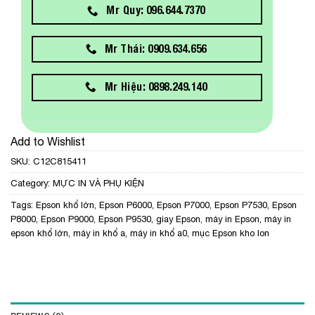
Mr Quy: 096.644.7370
Mr Thái: 0909.634.656
Mr Hiệu: 0898.249.140
Add to Wishlist
SKU:
C12C815411
Category:
MỰC IN VÀ PHỤ KIỆN
Tags:
Epson khổ lớn
,
Epson P6000
,
Epson P7000
,
Epson P7530
,
Epson
P8000
,
Epson P9000
,
Epson P9530
,
giay Epson
,
máy in Epson
,
máy in
epson khổ lớn
,
máy in khổ a
,
máy in khổ a0
,
mục Epson kho lon