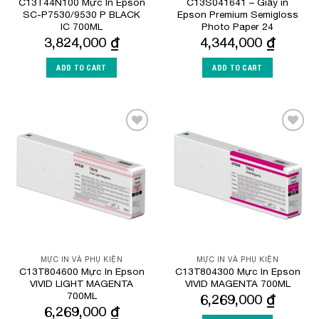
C13T44N100 Mực In Epson
C13S041641 – Giấy in
SC-P7530/9530 P BLACK
Epson Premium Semigloss
IC 700ML
Photo Paper 24
3,824,000
₫
4,344,000
₫
ADD TO CART
ADD TO CART
Add to
Add to
Wishlist
Wishlist
MỰC IN VÀ PHỤ KIỆN
MỰC IN VÀ PHỤ KIỆN
C13T804600 Mực In Epson
C13T804300 Mực In Epson
VIVID LIGHT MAGENTA
VIVID MAGENTA 700ML
700ML
6,269,000
₫
6,269,000
₫