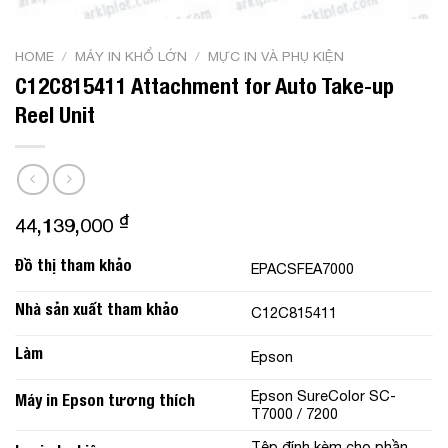
HOME
/
MÁY IN KHỔ LỚN
/
MỰC IN VÀ PHỤ KIỆN
C12C815411 Attachment for Auto Take-up
Reel Unit
₫
44,139,000
Đồ thị tham khảo
EPACSFEA7000
Nhà sản xuất tham khảo
C12C815411
Làm
Epson
Epson SureColor SC-
Máy in Epson tương thích
T7000 / 7200
Tệp đính kèm cho phần