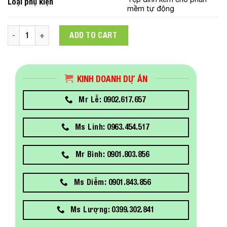
Loại phụ kiện
mềm tự động
C12C815411 Attachment for Auto Take-up Reel Unit quantity
ADD TO CART
KINH DOANH DỰ ÁN
Mr Lễ: 0902.617.657
Ms Linh: 0963.454.517
Mr Bình: 0901.803.856
Ms Diễm: 0901.843.856
Ms Lượng: 0399.302.841