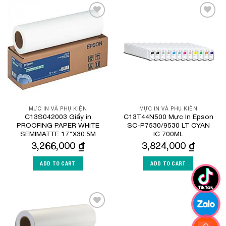
Add to
Add to
Wishlist
Wishlist
MỰC IN VÀ PHỤ KIỆN
MỰC IN VÀ PHỤ KIỆN
C13S042003 Giấy in
C13T44N500 Mực In Epson
PROOFING PAPER WHITE
SC-P7530/9530 LT CYAN
SEMIMATTE 17″X30.5M
IC 700ML
3,266,000
₫
3,824,000
₫
ADD TO CART
ADD TO CART
Add to
Add to
Wishlist
Wishlist