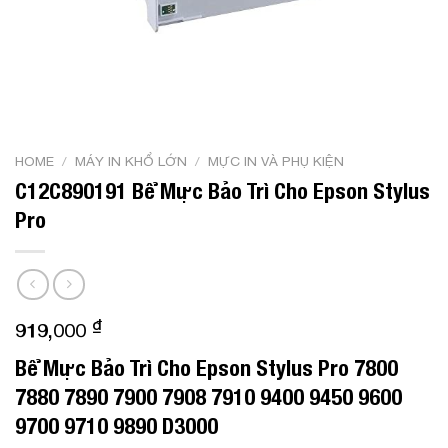
HOME
/
MÁY IN KHỔ LỚN
/
MỰC IN VÀ PHỤ KIỆN
C12C890191 Bể Mực Bảo Trì Cho Epson Stylus
Pro
₫
919,000
Bể Mực Bảo Trì Cho Epson Stylus Pro 7800
7880 7890 7900 7908 7910 9400 9450 9600
9700 9710 9890 D3000