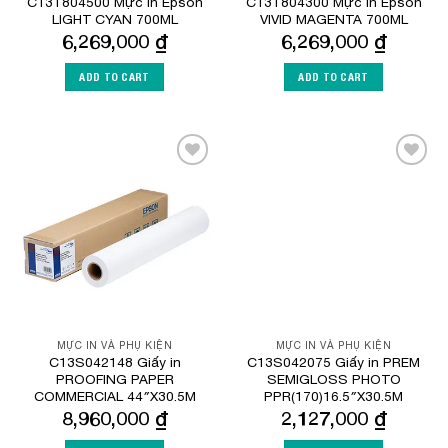
C13T804500 Mực In Epson
C13T804300 Mực In Epson
LIGHT CYAN 700ML
VIVID MAGENTA 700ML
6,269,000
₫
6,269,000
₫
ADD TO CART
ADD TO CART
Add to
Add to
Wishlist
Wishlist
MỰC IN VÀ PHỤ KIỆN
MỰC IN VÀ PHỤ KIỆN
C13S042148 Giấy in
C13S042075 Giấy in PREM
PROOFING PAPER
SEMIGLOSS PHOTO
COMMERCIAL 44″X30.5M
PPR(170)16.5″X30.5M
8,960,000
₫
2,127,000
₫