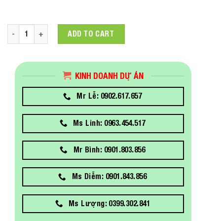
C12C890191 Bể Mực Bảo Trì Cho Epson Stylus Pro quantity
ADD TO CART
KINH DOANH DỰ ÁN
Mr Lễ: 0902.617.657
Ms Linh: 0963.454.517
Mr Bình: 0901.803.856
Ms Diễm: 0901.843.856
Ms Lượng: 0399.302.841