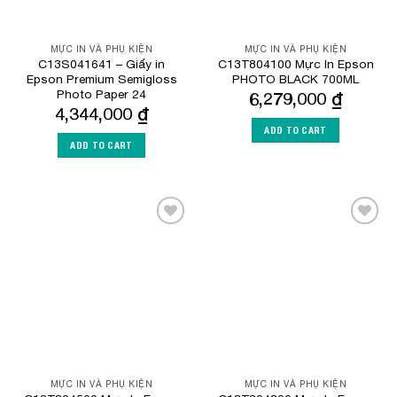
MỰC IN VÀ PHỤ KIỆN
MỰC IN VÀ PHỤ KIỆN
C13S041641 – Giấy in
C13T804100 Mực In Epson
Epson Premium Semigloss
PHOTO BLACK 700ML
Photo Paper 24
6,279,000
₫
4,344,000
₫
ADD TO CART
ADD TO CART
Add to
Add to
Wishlist
Wishlist
MỰC IN VÀ PHỤ KIỆN
MỰC IN VÀ PHỤ KIỆN