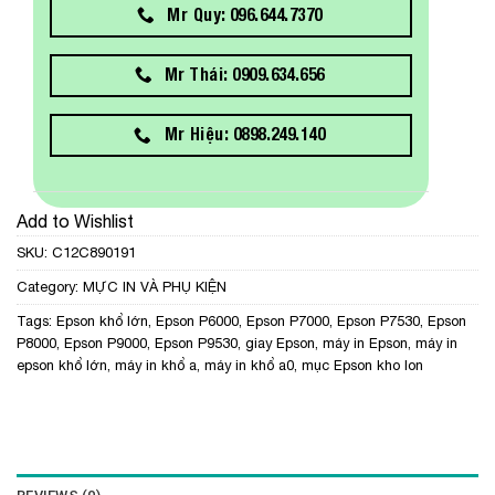
Mr Quy: 096.644.7370
Mr Thái: 0909.634.656
Mr Hiệu: 0898.249.140
Add to Wishlist
SKU:
C12C890191
Category:
MỰC IN VÀ PHỤ KIỆN
Tags:
Epson khổ lớn
,
Epson P6000
,
Epson P7000
,
Epson P7530
,
Epson
P8000
,
Epson P9000
,
Epson P9530
,
giay Epson
,
máy in Epson
,
máy in
epson khổ lớn
,
máy in khổ a
,
máy in khổ a0
,
mục Epson kho lon