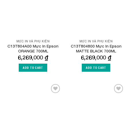
MỰC IN VÀ PHỤ KIỆN
MỰC IN VÀ PHỤ KIỆN
C13T804A00 Mực In Epson
C13T804800 Mực In Epson
ORANGE 700ML
MATTE BLACK 700ML
6,269,000
₫
6,269,000
₫
ADD TO CART
ADD TO CART
Add to
Add to
Wishlist
Wishlist