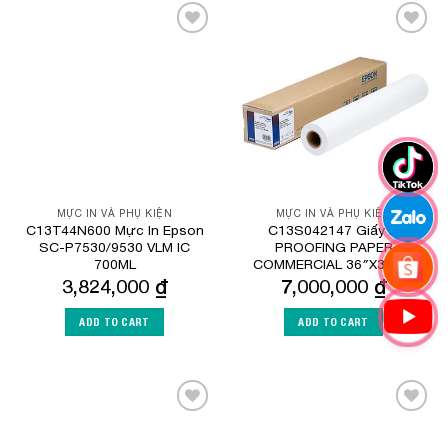
Add to
Add to
Wishlist
Wishlist
MỰC IN VÀ PHỤ KIỆN
MỰC IN VÀ PHỤ KIỆN
C13T44N600 Mực In Epson
C13S042147 Giấy in
SC-P7530/9530 VLM IC
PROOFING PAPER
700ML
COMMERCIAL 36″X30.5M
3,824,000
₫
7,000,000
₫
ADD TO CART
ADD TO CART
Add to
Add to
Wishlist
Wishlist