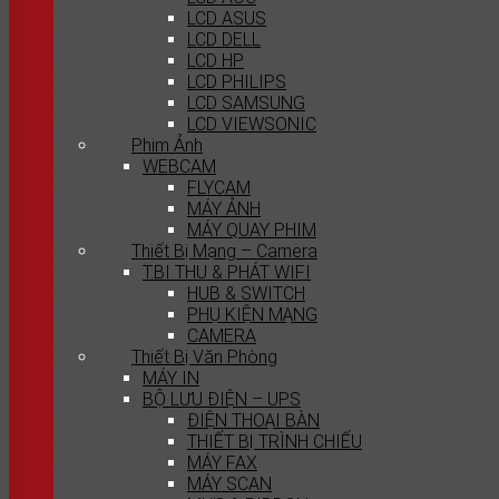
LCD ASUS
LCD DELL
LCD HP
LCD PHILIPS
LCD SAMSUNG
LCD VIEWSONIC
Phim Ảnh
WEBCAM
FLYCAM
MÁY ẢNH
MÁY QUAY PHIM
Thiết Bị Mạng – Camera
T.BI THU & PHÁT WIFI
HUB & SWITCH
PHỤ KIỆN MẠNG
CAMERA
Thiết Bị Văn Phòng
MÁY IN
BỘ LƯU ĐIỆN – UPS
ĐIỆN THOẠI BÀN
THIẾT BỊ TRÌNH CHIẾU
MÁY FAX
MÁY SCAN