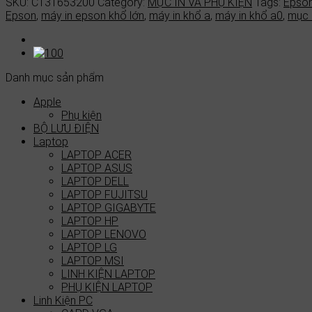
SKU:
C13T653200
Category:
MỰC IN VÀ PHỤ KIỆN
Tags:
Epson
Epson
,
máy in epson khổ lớn
,
máy in khổ a
,
máy in khổ a0
,
mục 
Danh mục sản phẩm
Apple
Phụ kiện
BỘ LƯU ĐIỆN
Laptop
LAPTOP ACER
LAPTOP ASUS
LAPTOP DELL
LAPTOP FUJITSU
LAPTOP GIGABYTE
LAPTOP HP
LAPTOP LENOVO
LAPTOP LG
LAPTOP MSI
LINH KIỆN LAPTOP
PHỤ KIỆN LAPTOP
Linh Kiện PC