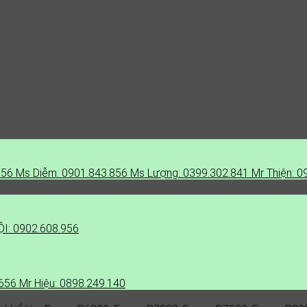
856
Ms Diễm: 0901.843.856
Ms Lượng: 0399.302.841
Mr Thiện: 0
I: 0902.608.956
.656
Mr Hiệu: 0898.249.140