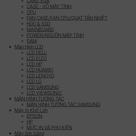
CARD VGA
CASE - VỎ MÁY TÍNH
CPU
FAN CASE/FAN CPU/QUẠT TẢN NHIỆT
HDD & SSD
MAINBOARD
POWER/NGUỒN MÁY TÍNH
RAM
Màn Hình LCD
LCD DELL
LCD EIZO
LCD HP
LCD HUAWEI
LCD LENOVO
LCD LG
LCD SAMSUNG
LCD VIEWSONIC
MÀN HÌNH TƯƠNG TÁC
MÀN HÌNH TƯƠNG TÁC SAMSUNG
Máy In Khổ Lớn
EPSON
HP
MỰC IN VÀ PHỤ KIỆN
Máy tính bảng