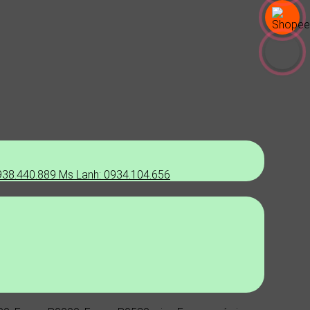
938.440.889
Ms Lanh: 0934.104.656