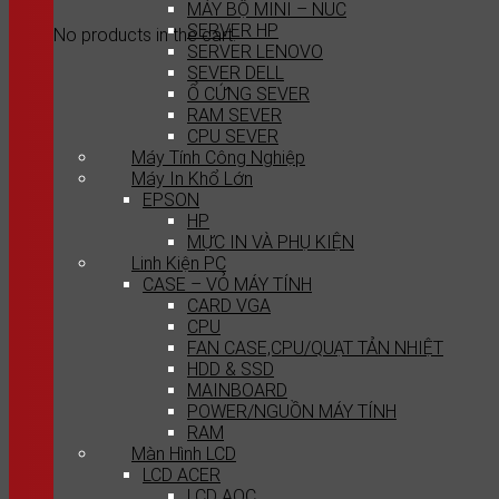
MÁY BỘ MINI – NUC
SERVER HP
No products in the cart.
SERVER LENOVO
SEVER DELL
Ổ CỨNG SEVER
RAM SEVER
CPU SEVER
Máy Tính Công Nghiệp
Máy In Khổ Lớn
EPSON
HP
MỰC IN VÀ PHỤ KIỆN
Linh Kiện PC
CASE – VỎ MÁY TÍNH
CARD VGA
CPU
FAN CASE,CPU/QUẠT TẢN NHIỆT
HDD & SSD
MAINBOARD
POWER/NGUỒN MÁY TÍNH
RAM
Màn Hình LCD
LCD ACER
LCD AOC