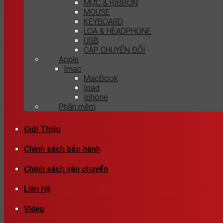
MỰC & RIBBON
MOUSE
KEYBOARD
LOA & HEADPHONE
USB
CÁP CHUYỂN ĐỔI
Apple
Imac
MacBook
Ipad
Iphone
Phần mềm
Giới Thiệu
Chính sách bảo hành
Chính sách vận chuyển
Liên Hệ
Video