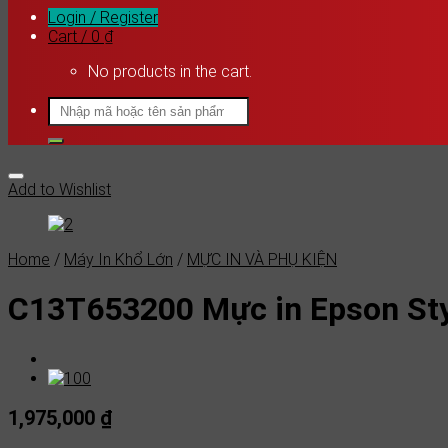
Login / Register
Cart /
0
₫
No products in the cart.
Search
for:
Add to Wishlist
Home
/
Máy In Khổ Lớn
/
MỰC IN VÀ PHỤ KIỆN
C13T653200 Mực in Epson St
1,975,000
₫