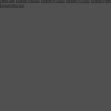
 khổ lớn
,
Epson P6000
,
Epson P7000
,
Epson P7530
,
Epson P80
Epson kho lon