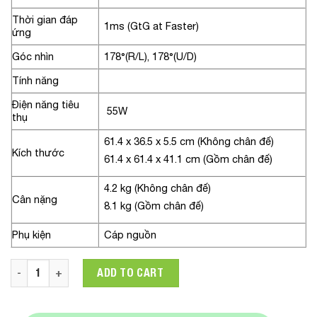
Thời gian đáp
1ms (GtG at Faster)
ứng
Góc nhìn
178°(R/L), 178°(U/D)
Tính năng
Điện năng tiêu
55W
thụ
61.4 x 36.5 x 5.5 cm (Không chân đế)
Kích thước
61.4 x 61.4 x 41.1 cm (Gồm chân đế)
4.2 kg (Không chân đế)
Cân nặng
8.1 kg (Gồm chân đế)
Phụ kiện
Cáp nguồn
Màn hình LG 27GN800-B.ATV 27in UltraGear QHD IPS 1ms 144
ADD TO CART