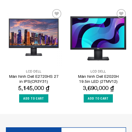
Add to
Add to
Wishlist
Wishlist
LCD DELL
LCD DELL
Màn hình Dell E2720HS 27
Màn hình Dell E2020H
in IPS(CR3Y31)
19.5in LED (2TMV12)
5,145,000
₫
3,690,000
₫
ADD TO CART
ADD TO CART