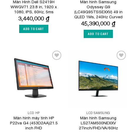
Màn Hình Dell S2419H
Màn hình Samsung
WWGV71 23.8 in, 1920 x
Odyssey G9
1080, IPS, 60Hz, 5ms
(LC49G95TSSEXXV) 49 in
QLED 1Ms, 240Hz Curved
3,440,000
₫
45,390,000
₫
ADD TO CART
ADD TO CART
Add to
Add to
Wishlist
Wishlist
LCD HP
LCD SAMSUNG
Màn hình máy tính HP
Màn hình Samsung
P22va G4 (453D2AA)21.5
LS27AM500NEXXV
inch FHD
27inch/FHD/VA/60Hz