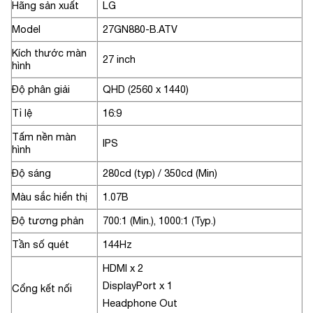
Hãng sản xuất
LG
Model
27GN880-B.ATV
Kích thước màn
27 inch
hình
Độ phân giải
QHD (2560 x 1440)
Tỉ lệ
16:9
Tấm nền màn
IPS
hình
Độ sáng
280cd (typ) / 350cd (Min)
Màu sắc hiển thị
1.07B
Độ tương phản
700:1 (Min.), 1000:1 (Typ.)
Tần số quét
144Hz
HDMI x 2
DisplayPort x 1
Cổng kết nối
Headphone Out