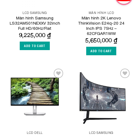
LCD SAMSUNG
MÀN HÌNH LCD
Màn hình Samsung
Màn hình 2K Lenovo
LS32AM501NEXXV 32inch
ThinkVision E24q-20 24
Full HD/60Hz/Flat
Inch IPS 75Hz –
62CFGAR1WW
9,225,000
₫
5,650,000
₫
ADD TO CART
ADD TO CART
Add to
Add to
Wishlist
Wishlist
LCD DELL
LCD SAMSUNG