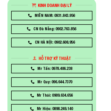
KINH DOANH ĐẠI LÝ
MIỀN NAM: 0931.843.956
CN Đà Nẵng: 0902.763.856
CN HÀ NỘI: 0902.608.956
HỖ TRỢ KỸ THUẬT
Mr Tấn: 0978.406.238
Mr Quy: 096.644.7370
Mr Thái: 0909.634.656
Mr Hiệu: 0898.249.140