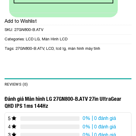
Add to Wishlist
SKU:
27GN800-B.ATV
Categories:
LCD LG
,
Màn Hình LCD
Tags:
27GN800-B.ATV
,
LCD
,
lcd lg
,
màn hình máy tính
REVIEWS (0)
Đánh giá Màn hình LG 27GN800-B.ATV 27in UltraGear
QHD IPS 1ms 144Hz
0%
| 0 đánh giá
5
0%
| 0 đánh giá
4
0%
| 0 đánh giá
3