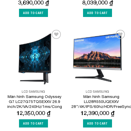
3,690,000
₫
8,039,000
₫
ADD TO CART
ADD TO CART
Add to
Add to
Wishlist
Wishlist
LCD SAMSUNG
LCD SAMSUNG
Màn hình Samsung Odyssey
Màn hình Samsung
G7 LC27G75TQSEXXV 26.9
LU28R550UQEXXV
inch/2K/VA/240Hz/1ms/Cong
28″/4K/IPS/60hz/HDR/FreeSyn
12,350,000
₫
12,390,000
₫
ADD TO CART
ADD TO CART