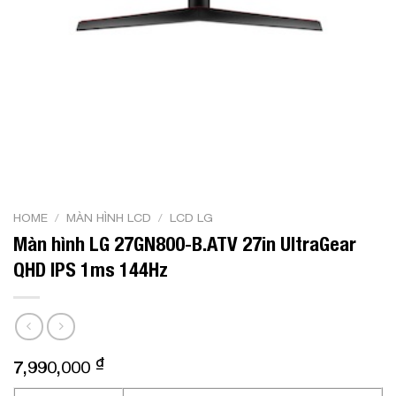
HOME
/
MÀN HÌNH LCD
/
LCD LG
Màn hình LG 27GN800-B.ATV 27in UltraGear
QHD IPS 1ms 144Hz
₫
7,990,000