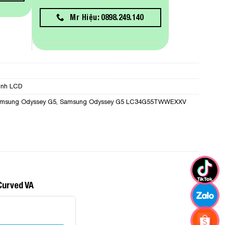
Mr Hiệu: 0898.249.140
ình LCD
msung Odyssey G5
,
Samsung Odyssey G5 LC34G55TWWEXXV
Curved VA