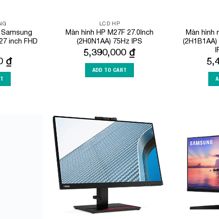
NG
LCD HP
h Samsung
Màn hình HP M27F 27.0Inch
Màn hình 
27 inch FHD
(2H0N1AA) 75Hz IPS
(2H1B1AA) 
I
5,390,000
₫
00
₫
5,
ADD TO CART
RT
A
Add to
Add to
Wishlist
Wishlist