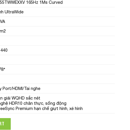
G55TWWEXXV
165Hz 1Ms Curved
̀nh UltraWide
 VA
/m2
1440
78°
y Port/HDMI/Tai nghe
n giải WQHD sắc nét
ghệ HDR10 chân thực, sống động
eeSync Premium hạn chế giựt hình, xé hình
 G5 (LC34G55TWWEXXV) 34Inch 165Hz 1Ms Curved VA quantity
RT