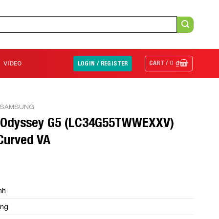
CART /
0
₫
VIDEO
LOGIN / REGISTER
 SAMSUNG
g Odyssey G5 (LC34G55TWWEXXV)
Curved VA
̀nh
ng