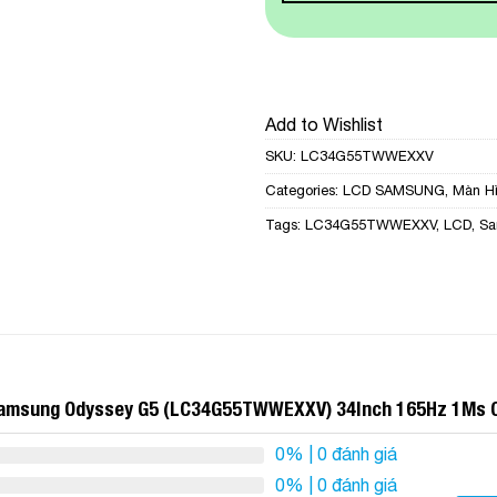
Add to Wishlist
SKU:
LC34G55TWWEXXV
Categories:
LCD SAMSUNG
,
Màn H
Tags:
LC34G55TWWEXXV
,
LCD
,
Sa
h Samsung Odyssey G5 (LC34G55TWWEXXV) 34Inch 165Hz 1Ms 
0%
| 0 đánh giá
0%
| 0 đánh giá