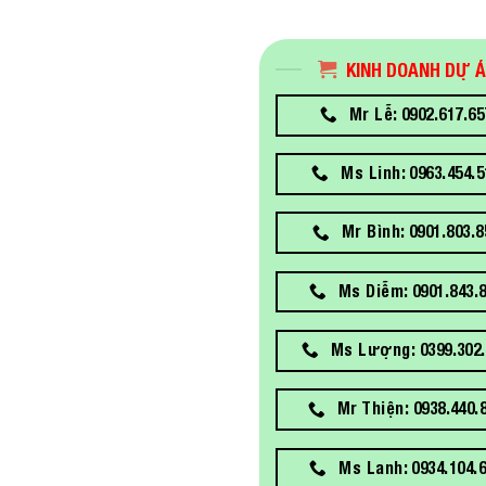
KINH DOANH DỰ 
Mr Lễ: 0902.617.65
Ms Linh: 0963.454.5
Mr Bình: 0901.803.8
Ms Diễm: 0901.843.
Ms Lượng: 0399.302.
Mr Thiện: 0938.440.
Ms Lanh: 0934.104.