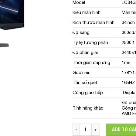
Model
LC34
Kiểu màn hình
Màn hi
Kích thước màn hình
34Inch
Độ sáng
300cd
Tỷ lệ tương phản
2500:1
Độ phân giải
3440×
Thời gian đáp ứng
1ms
Góc nhìn
178°/1
Tần số quét
165HZ
Cổng giao tiếp
Displa
Độ phâ
Tính năng khác
Công n
AMD Fr
Màn hình Samsung Odyssey
ADD TO CA