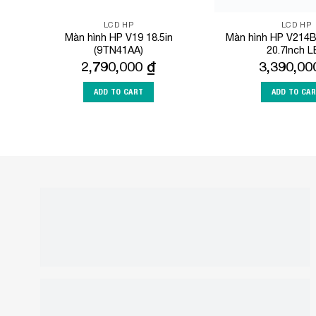
LCD HP
LCD HP
Màn hình HP V19 18.5in
Màn hình HP V214
(9TN41AA)
20.7Inch L
2,790,000
₫
3,390,0
ADD TO CART
ADD TO CA