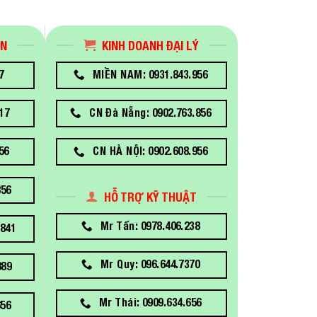
ÁN
KINH DOANH ĐẠI LÝ
7
MIỀN NAM: 0931.843.956
17
CN Đà Nẵng: 0902.763.856
56
CN HÀ NỘI: 0902.608.956
856
HỖ TRỢ KỸ THUẬT
Mr Tấn: 0978.406.238
841
Mr Quy: 096.644.7370
889
Mr Thái: 0909.634.656
656