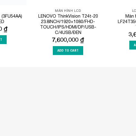
MÀN HÌNH LCD
L
B (3FU54AA)
LENOVO ThinkVision T24t-20
Màn 
ED
23.8INCH/1920×1080/FHD-
LF24T35
TOUCH/IPS/HDMI/DP/USB-
00
₫
C/4USB/ĐEN
3,
7,600,000
₫
RT
A
ADD TO CART