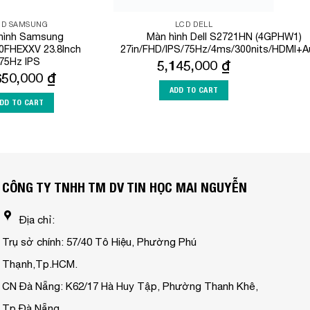
CD SAMSUNG
LCD DELL
hình Samsung
Màn hình Dell S2721HN (4GPHW1)
0FHEXXV 23.8Inch
27in/FHD/IPS/75Hz/4ms/300nits/HDMI+A
75Hz IPS
5,145,000
₫
650,000
₫
ADD TO CART
DD TO CART
CÔNG TY TNHH TM DV TIN HỌC MAI NGUYỄN
Địa chỉ:
Trụ sở chính: 57/40 Tô Hiệu, Phường Phú
Thạnh,Tp.HCM.
CN Đà Nẵng: K62/17 Hà Huy Tập, Phường Thanh Khê,
Tp.Đà Nẵng.