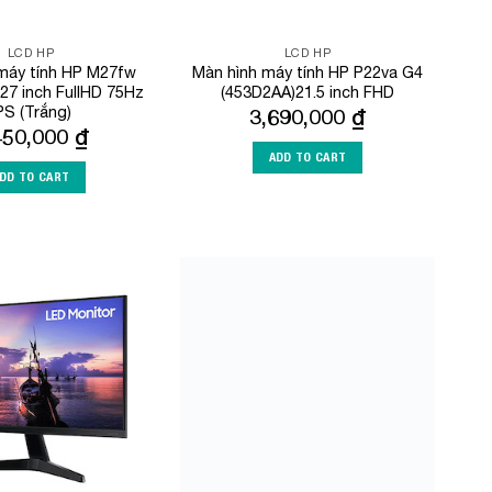
LCD HP
LCD HP
máy tính HP M27fw
Màn hình máy tính HP P22va G4
27 inch FullHD 75Hz
(453D2AA)21.5 inch FHD
PS (Trắng)
3,690,000
₫
450,000
₫
ADD TO CART
DD TO CART
Add to
Add to
Wishlist
Wishlist