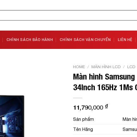
CHÍNH SÁCH BẢO HÀNH
CHÍNH SÁCH VẬN CHUYỂN
LIÊN HỆ
HOME
/
MÀN HÌNH LCD
/
LCD
Màn hình Samsun
Add to
34Inch 165Hz 1Ms 
Wishlist
₫
11,790,000
Sản phẩm
Màn hi
Tên Hãng
Samsu