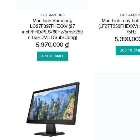
LCD SAMSUNG
LCD SAMSU
Màn hình Samsung
Màn hình máy tín
LC27F397FHEXXV (27
(LF27T350FHEXXV) 
inch/FHD/PLS/60Hz/5ms/250
75Hz
nits/HDMI+DSub/Cong)
5,390,0
5,970,000
₫
ADD TO CA
ADD TO CART
Add to
Wishlist