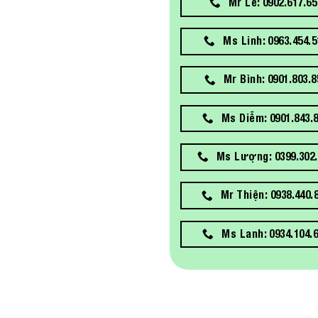
Mr Lễ: 0902.617.65
Ms Linh: 0963.454.5
Mr Bình: 0901.803.8
Ms Diễm: 0901.843.
Ms Lượng: 0399.302.
Mr Thiện: 0938.440.
Ms Lanh: 0934.104.