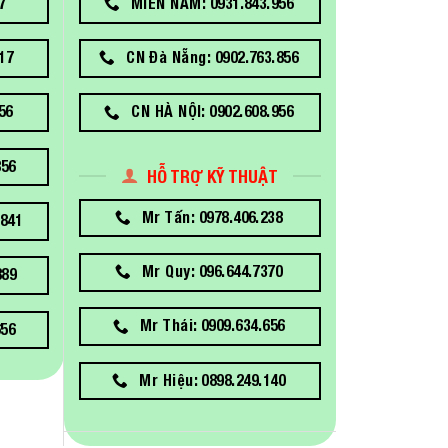
7
MIỀN NAM: 0931.843.956
17
CN Đà Nẵng: 0902.763.856
56
CN HÀ NỘI: 0902.608.956
856
HỖ TRỢ KỸ THUẬT
Mr Tấn: 0978.406.238
841
Mr Quy: 096.644.7370
889
Mr Thái: 0909.634.656
656
Mr Hiệu: 0898.249.140