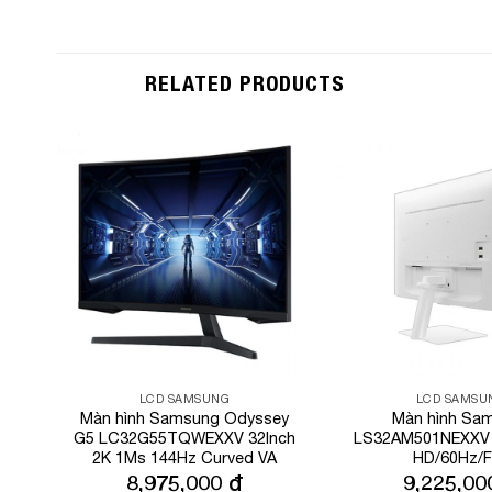
RELATED PRODUCTS
Add to
Wishlist
LCD SAMSUNG
LCD SAMSU
Màn hình Samsung Odyssey
Màn hình Sa
G5 LC32G55TQWEXXV 32Inch
LS32AM501NEXXV 3
2K 1Ms 144Hz Curved VA
HD/60Hz/F
8,975,000
₫
9,225,0