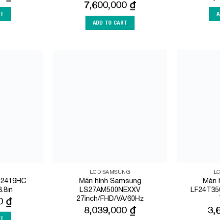
7,600,000
₫
RT
A
ADD TO CART
Add to
Add to
Wishlist
Wishlist
LCD SAMSUNG
L
P2419HC
Màn hình Samsung
Màn 
.8in
LS27AM500NEXXV
LF24T35
27inch/FHD/VA/60Hz
00
₫
8,039,000
₫
3,
RT