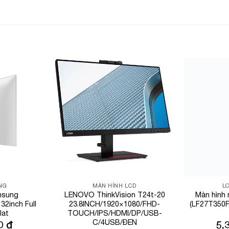
Add to
Add to
Wishlist
Wishlist
NG
MÀN HÌNH LCD
L
msung
LENOVO ThinkVision T24t-20
Màn hình
2inch Full
23.8INCH/1920×1080/FHD-
(LF27T350F
lat
TOUCH/IPS/HDMI/DP/USB-
C/4USB/ĐEN
00
₫
5,