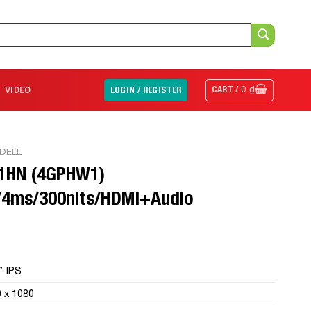
CART /
0
₫
VIDEO
LOGIN / REGISTER
DELL
21HN (4GPHW1)
/4ms/300nits/HDMI+Audio
″ IPS
 x 1080