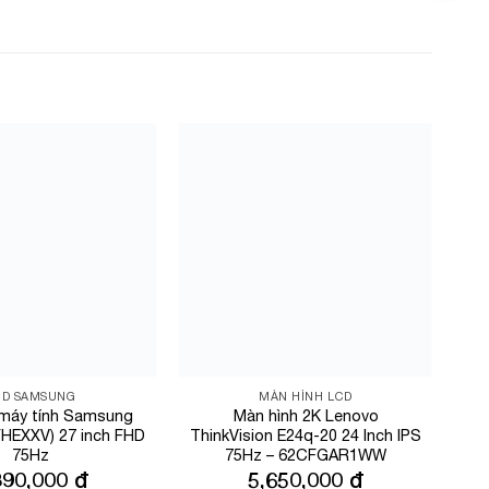
Add to
Add to
Wishlist
Wishlist
CD SAMSUNG
MÀN HÌNH LCD
 máy tính Samsung
Màn hình 2K Lenovo
HEXXV) 27 inch FHD
ThinkVision E24q-20 24 Inch IPS
75Hz
75Hz – 62CFGAR1WW
390,000
₫
5,650,000
₫