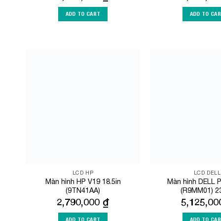
ADD TO CART
ADD TO CA
Add to
Wishlist
LCD HP
LCD DELL
Màn hình HP V19 18.5in
Màn hình DELL 
(9TN41AA)
(R9MM01) 23
2,790,000
₫
5,125,0
ADD TO CART
ADD TO CA