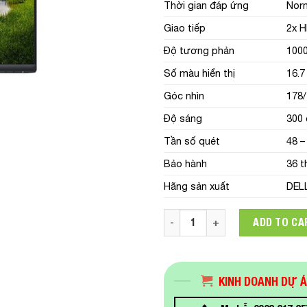
Thời gian đáp ứng
Norm
Giao tiếp
2x H
Độ tương phản
1000
Số màu hiển thị
16.7
Góc nhìn
178
Độ sáng
300 
Tần số quét
48 –
Bảo hành
36 t
Hãng sản xuất
DEL
Màn hình Dell S2721HN (4GPH
ADD TO CA
KINH DOANH DỰ 