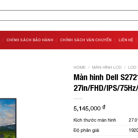
CHÍNH SÁCH BẢO HÀNH
CHÍNH SÁCH VẬN CHUYỂN
LIÊN HỆ
HOME
/
MÀN HÌNH LCD
/
LCD 
Màn hình Dell S27
Add to
27in/FHD/IPS/75Hz
Wishlist
₫
5,145,000
Kích thước màn hình
27.0
Độ phân giải
1920