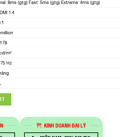
al: 8ms (gtg) Fast: 5ms (gtg) Extreme: 4ms (gtg)
DMI 1.4
:1
 million
/178
cd/m²
 75 Hz
háng
L
W1) 27in/FHD/IPS/75Hz/4ms/300nits/HDMI+Audio quantity
RT
ÁN
KINH DOANH ĐẠI LÝ