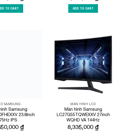
DD TO CART
ADD TO CART
Add to
Add to
Wishlist
Wishlist
CD SAMSUNG
MÀN HÌNH LCD
hình Samsung
Màn hình Samsung
0FHEXXV 23.8Inch
LC27G55TQWEXXV 27inch
75Hz IPS
WQHD VA 144Hz
650,000
₫
8,335,000
₫