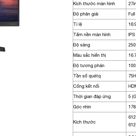
Kích thước màn hình
27i
Độ phân giải
Ful
Tỉ lệ
16:
Tấm nền màn hình
IPS
Độ sáng
25
Màu sắc hiển thị
16.
Độ tương phản
100
Tần số quétq
75
Cổng kết nối
HDM
Thời gian đáp ứng
5 
Góc nhìn
178
612
Kích thước
612