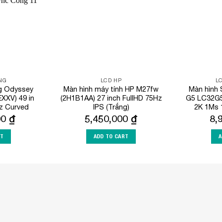
NG
LCD HP
L
ng Odyssey
Màn hình máy tính HP M27fw
Màn hìn
XV) 49 in
(2H1B1AA) 27 inch FullHD 75Hz
G5 LC32G
z Curved
IPS (Trắng)
2K 1Ms 
00
₫
5,450,000
₫
8,
RT
ADD TO CART
A