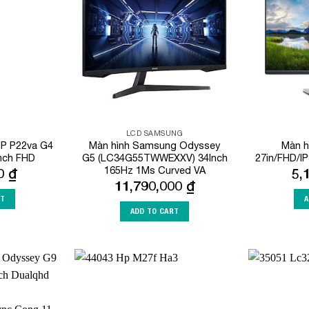
Wishlist
Wishlist
LCD SAMSUNG
HP P22va G4
Màn hình Samsung Odyssey
Màn h
inch FHD
G5 (LC34G55TWWEXXV) 34Inch
27in/FHD/I
165Hz 1Ms Curved VA
00
₫
5,
11,790,000
₫
RT
A
ADD TO CART
Add to
Add to
Wishlist
Wishlist