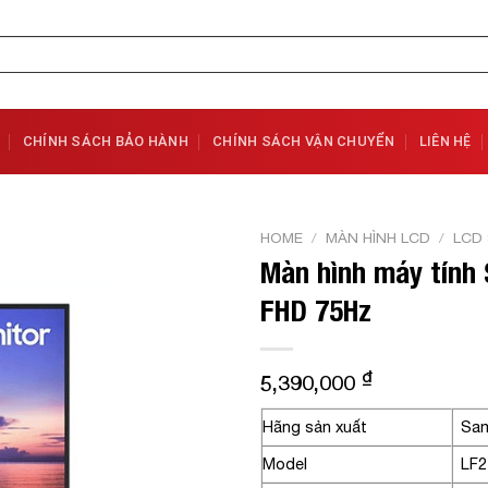
CHÍNH SÁCH BẢO HÀNH
CHÍNH SÁCH VẬN CHUYỂN
LIÊN HỆ
HOME
/
MÀN HÌNH LCD
/
LCD
Màn hình máy tính
Add to
FHD 75Hz
Wishlist
₫
5,390,000
Hãng sản xuất
Sa
Model
LF