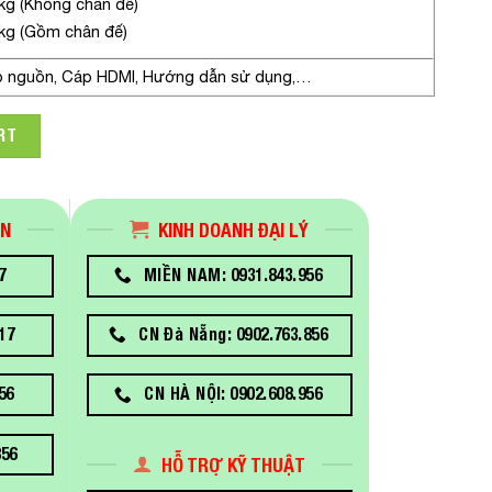
 kg (Không chân đế)
 kg (Gồm chân đế)
 nguồn, Cáp HDMI, Hướng dẫn sử dụng,…
LF27T350FHEXXV) 27 inch FHD 75Hz quantity
RT
ÁN
KINH DOANH ĐẠI LÝ
7
MIỀN NAM: 0931.843.956
17
CN Đà Nẵng: 0902.763.856
56
CN HÀ NỘI: 0902.608.956
856
HỖ TRỢ KỸ THUẬT