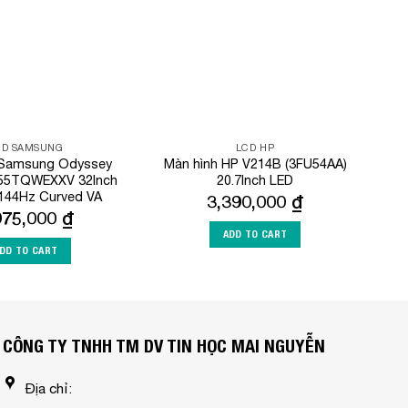
CD SAMSUNG
LCD HP
h Samsung Odyssey
Màn hình HP V214B (3FU54AA)
55TQWEXXV 32Inch
20.7Inch LED
144Hz Curved VA
3,390,000
₫
975,000
₫
ADD TO CART
DD TO CART
CÔNG TY TNHH TM DV TIN HỌC MAI NGUYỄN
Địa chỉ: