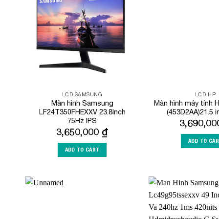
Wishlist
LCD SAMSUNG
LCD HP
Màn hình Samsung
Màn hình máy tính 
LF24T350FHEXXV 23.8Inch
(453D2AA)21.5 
75Hz IPS
3,690,0
3,650,000
₫
ADD TO CA
ADD TO CART
Add to
Wishlist