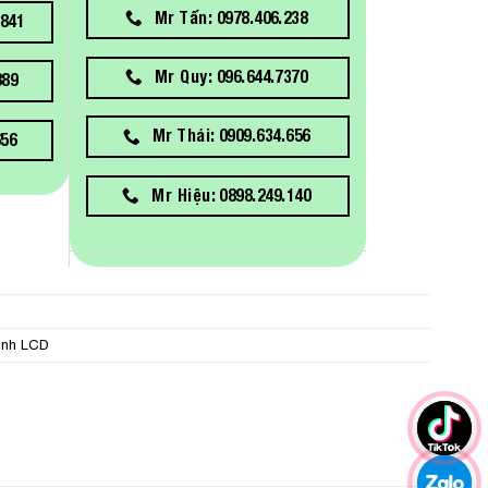
Mr Tấn: 0978.406.238
841
Mr Quy: 096.644.7370
889
Mr Thái: 0909.634.656
656
Mr Hiệu: 0898.249.140
ình LCD