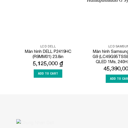
LCD DELL
LCD SAMSU
Màn hình DELL P2419HC
Màn hình Samsu
(R9MM01) 23.8in
G9 (LC49G95TSSEX
QLED 1Ms, 240H
5,125,000
₫
45,390,0
ADD TO CART
ADD TO CA