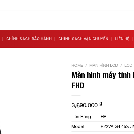
CHÍNH SÁCH BẢO HÀNH
CHÍNH SÁCH VẬN CHUYỂN
LIÊN HỆ
HOME
/
MÀN HÌNH LCD
/
LCD
Màn hình máy tính
Add to
FHD
Wishlist
₫
3,690,000
Tên Hãng
HP
Model
P22VA G4
453D