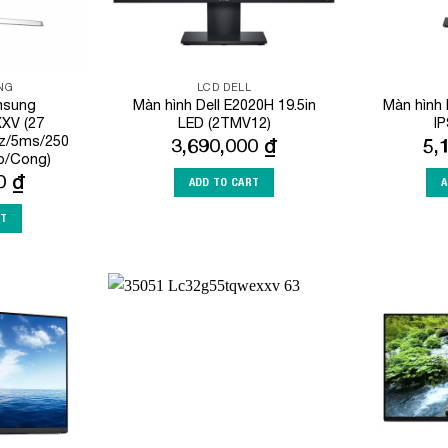
NG
LCD DELL
msung
Màn hình Dell E2020H 19.5in
Màn hình
XV (27
LED (2TMV12)
I
z/5ms/250
3,690,000
₫
5,
b/Cong)
00
₫
ADD TO CART
A
RT
Add to
Add to
Wishlist
Wishlist