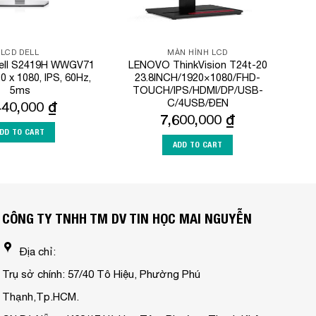
LCD DELL
MÀN HÌNH LCD
Dell S2419H WWGV71
LENOVO ThinkVision T24t-20
20 x 1080, IPS, 60Hz,
23.8INCH/1920×1080/FHD-
5ms
TOUCH/IPS/HDMI/DP/USB-
C/4USB/ĐEN
440,000
₫
7,600,000
₫
DD TO CART
ADD TO CART
CÔNG TY TNHH TM DV TIN HỌC MAI NGUYỄN
Địa chỉ:
Trụ sở chính: 57/40 Tô Hiệu, Phường Phú
Thạnh,Tp.HCM.