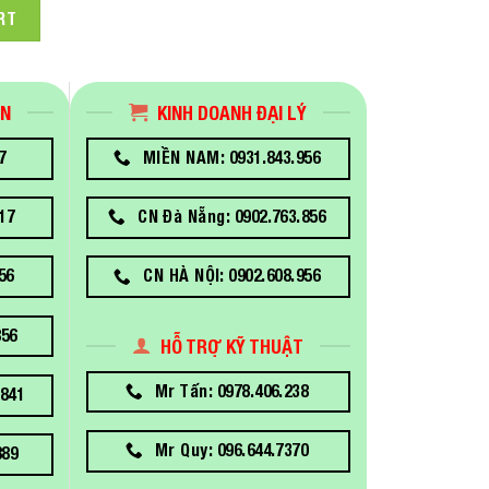
G4 (453D2AA)21.5 inch FHD quantity
RT
ÁN
KINH DOANH ĐẠI LÝ
7
MIỀN NAM: 0931.843.956
17
CN Đà Nẵng: 0902.763.856
56
CN HÀ NỘI: 0902.608.956
856
HỖ TRỢ KỸ THUẬT
Mr Tấn: 0978.406.238
841
Mr Quy: 096.644.7370
889