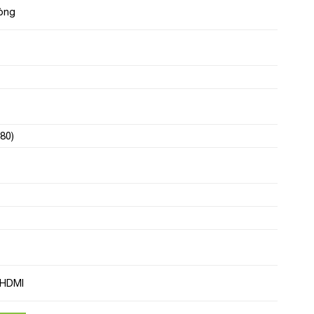
òng
80)
 HDMI