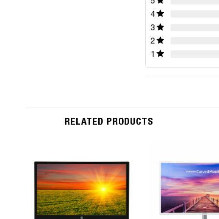
5
4
3
2
1
RELATED PRODUCTS
Add to
Wishlist