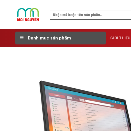
Skip
to
Search
content
for:
Danh mục sản phẩm
GIỚI THIỆU