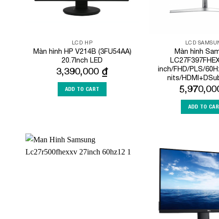
LCD HP
LCD SAMSU
Màn hình HP V214B (3FU54AA)
Màn hình Sa
20.7Inch LED
LC27F397FHEX
inch/FHD/PLS/60H
3,390,000
₫
nits/HDMI+DSu
5,970,0
ADD TO CART
ADD TO CA
Add to
Wishlist