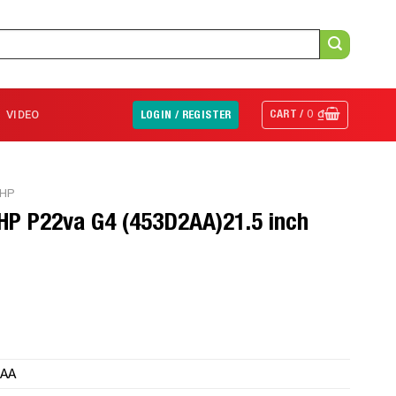
CART /
0
₫
VIDEO
LOGIN / REGISTER
 HP
 HP P22va G4 (453D2AA)21.5 inch
2AA