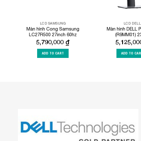
LCD SAMSUNG
LCD DELL
Màn hình Cong Samsung
Màn hình DELL 
LC27R500 27inch 60hz
(R9MM01) 23
5,790,000
₫
5,125,0
ADD TO CART
ADD TO CA