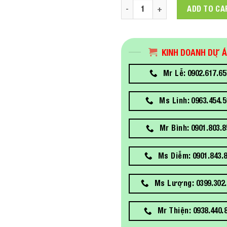
Màn hình máy tính HP P22va 
ADD TO CA
KINH DOANH DỰ 
Mr Lễ: 0902.617.65
Ms Linh: 0963.454.5
Mr Bình: 0901.803.8
Ms Diễm: 0901.843.
Ms Lượng: 0399.302.
Mr Thiện: 0938.440.