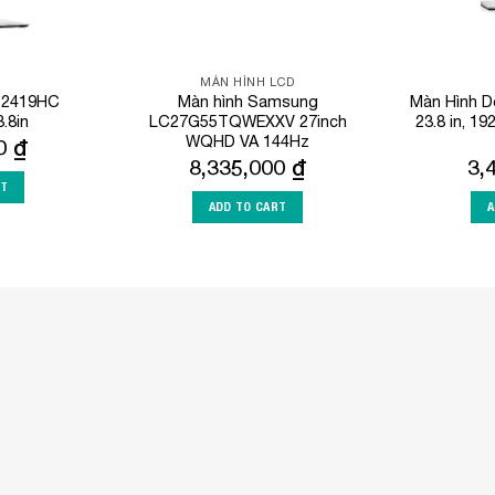
MÀN HÌNH LCD
P2419HC
Màn hình Samsung
Màn Hình 
.8in
LC27G55TQWEXXV 27inch
23.8 in, 19
WQHD VA 144Hz
00
₫
8,335,000
₫
3,
RT
ADD TO CART
A