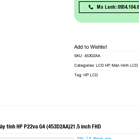
Ms Lanh: 0934.104.
Add to Wishlist
SKU:
453D2AA
Categories:
LCD HP
,
Màn Hình LCD
Tag:
HP LCD
áy tính HP P22va G4 (453D2AA)21.5 inch FHD