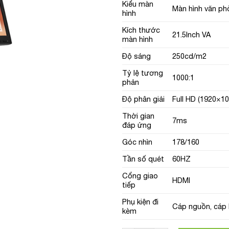
Kiểu màn
Màn hình văn ph
hình
Kích thước
21.5Inch VA
màn hình
Độ sáng
250cd/m2
Tỷ lệ tương
1000:1
phản
Độ phân giải
Full HD (1920×10
Thời gian
7ms
đáp ứng
Góc nhìn
178/160
Tần số quét
60HZ
Cổng giao
HDMI
tiếp
Phụ kiện đi
Cáp nguồn, cáp
kèm