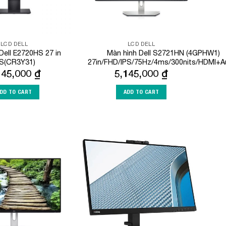
LCD DELL
LCD DELL
 Dell E2720HS 27 in
Màn hình Dell S2721HN (4GPHW1)
PS(CR3Y31)
27in/FHD/IPS/75Hz/4ms/300nits/HDMI+A
145,000
₫
5,145,000
₫
DD TO CART
ADD TO CART
Add to
Add to
Wishlist
Wishlist