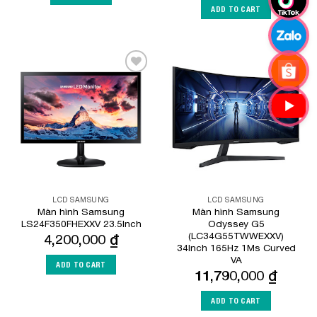
ADD TO CART
Add to
Add to
Wishlist
Wishlist
LCD SAMSUNG
LCD SAMSUNG
Màn hình Samsung
Màn hình Samsung
LS24F350FHEXXV 23.5Inch
Odyssey G5
(LC34G55TWWEXXV)
4,200,000
₫
34Inch 165Hz 1Ms Curved
VA
ADD TO CART
11,790,000
₫
ADD TO CART