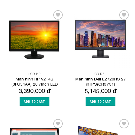
Add to
Add to
Wishlist
Wishlist
LCD HP
LCD DELL
Màn hình HP V214B
Màn hình Dell E2720HS 27
(3FU54AA) 20.7Inch LED
in IPS(CR3Y31)
3,390,000
₫
5,145,000
₫
ADD TO CART
ADD TO CART
Add to
Add to