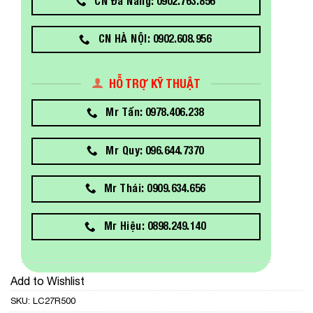
CN Đà Nẵng: 0902.763.856
CN HÀ NỘI: 0902.608.956
HỖ TRỢ KỸ THUẬT
Mr Tấn: 0978.406.238
Mr Quy: 096.644.7370
Mr Thái: 0909.634.656
Mr Hiệu: 0898.249.140
Add to Wishlist
SKU:
LC27R500