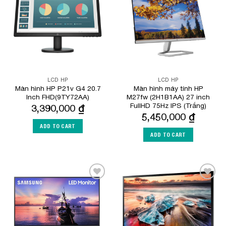
Wishlist
Wishlist
LCD HP
LCD HP
Màn hình HP P21v G4 20.7
Màn hình máy tính HP
Inch FHD(9TY72AA)
M27fw (2H1B1AA) 27 inch
FullHD 75Hz IPS (Trắng)
3,390,000
₫
5,450,000
₫
ADD TO CART
ADD TO CART
Add to
Add to
Wishlist
Wishlist