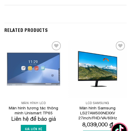
RELATED PRODUCTS
Add to
Add to
Wishlist
Wishlist
MÀN HÌNH LCD
LCD SAMSUNG
Màn hình tương tác thông
Màn hình Samsung
minh Unismart TP65
LS27AM500NEXXV
27inch/FHD/VA/60Hz
Liên hệ để báo giá
8,039,000
₫
GIÁ LIÊN HỆ