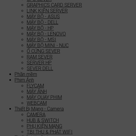
GRAPHICS CARD SERVER
LINK KIỆN SERVER
MÁY BỘ - ASUS
MÁY BỘ - DELL
MÁY BỘ - HP
MÁY BỘ - LENOVO
MÁY BỘ - MSI
MÁY BỘ MINI - NUC
Ổ CỨNG SEVER
RAM SEVER
SERVER HP
SEVER DELL
Phần mềm
Phim Ảnh
FLYCAM
MÁY ẢNH
MÁY QUAY PHIM
WEBCAM
Thiết Bị Mạng - Camera
CAMERA
HUB & SWITCH
PHỤ KIỆN MẠNG
T.BI THU & PHÁT WIFI