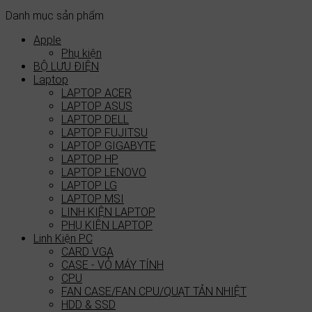
Danh mục sản phẩm
Apple
Phụ kiện
BỘ LƯU ĐIỆN
Laptop
LAPTOP ACER
LAPTOP ASUS
LAPTOP DELL
LAPTOP FUJITSU
LAPTOP GIGABYTE
LAPTOP HP
LAPTOP LENOVO
LAPTOP LG
LAPTOP MSI
LINH KIỆN LAPTOP
PHỤ KIỆN LAPTOP
Linh Kiện PC
CARD VGA
CASE - VỎ MÁY TÍNH
CPU
FAN CASE/FAN CPU/QUẠT TẢN NHIỆT
HDD & SSD