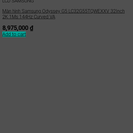
LCD SAMSUNG
Màn hình Samsung Odyssey G5 LC32G55TQWEXXV 32Inch
2K 1Ms 144Hz Curved VA
8,975,000
₫
Add to cart