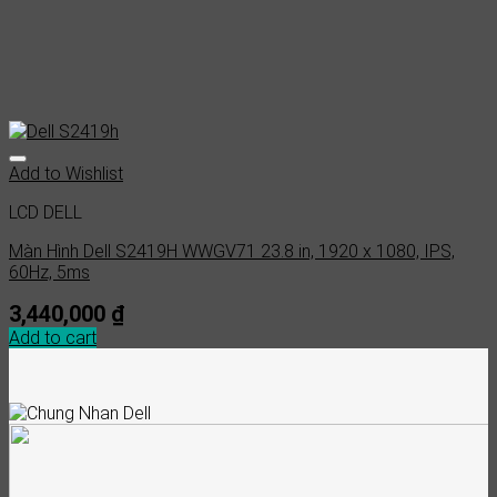
Add to Wishlist
LCD DELL
Màn Hình Dell S2419H WWGV71 23.8 in, 1920 x 1080, IPS,
60Hz, 5ms
3,440,000
₫
Add to cart