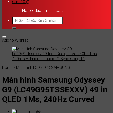
Cart /
0
₫
No products in the cart.
Search
for:
Add to Wishlist
Home
/
Màn Hình LCD
/
LCD SAMSUNG
Màn hình Samsung Odyssey
G9 (LC49G95TSSEXXV) 49 in
QLED 1Ms, 240Hz Curved