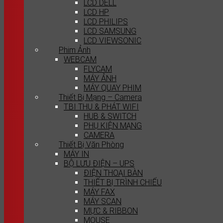
LCD DELL
LCD HP
LCD PHILIPS
LCD SAMSUNG
LCD VIEWSONIC
Phim Ảnh
WEBCAM
FLYCAM
MÁY ẢNH
MÁY QUAY PHIM
Thiết Bị Mạng – Camera
T.BI THU & PHÁT WIFI
HUB & SWITCH
PHỤ KIỆN MẠNG
CAMERA
Thiết Bị Văn Phòng
MÁY IN
BỘ LƯU ĐIỆN – UPS
ĐIỆN THOẠI BÀN
THIẾT BỊ TRÌNH CHIẾU
MÁY FAX
MÁY SCAN
MỰC & RIBBON
MOUSE