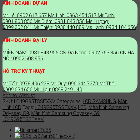
Odyssey
KINH DOANH DỰ ÁN
G9
(LC49G95TSSEXXV)
Mr Lễ: 0902.617.657
Ms Linh: 0963.454.517
Mr Bình:
49
0901.803.856
Ms Diễm: 0901.843.856
Ms Lượng:
in
0399.302.841
Mr Thiện: 0938.440.889
Ms Lanh: 0934.104.656
QLED
1Ms,
KINH DOANH ĐẠI LÝ
240Hz
Curved
MIỀN NAM: 0931.843.956
CN Đà Nẵng: 0902.763.856
CN HÀ
quantity
NỘI: 0902.608.956
HỖ TRỢ KỸ THUẬT
Mr Tấn: 0978.406.238
Mr Quy: 096.644.7370
Mr Thái:
0909.634.656
Mr Hiệu: 0898.249.140
Add to Wishlist
SKU:
LC49G95TSSEXXV
Categories:
LCD SAMSUNG
,
Màn
Hình LCD
Tags:
LC49G95TSSEXXV
,
LCD
,
Màn hình Samsung
Odyssey G9
,
Màn hình Samsung Odyssey G9
LC49G95TSSEXXV