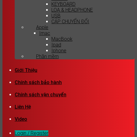
KEYBOARD
LOA & HEADPHONE
USB
CÁP CHUYỂN ĐỔI
Apple
Imac
MacBook
Ipad
Iphone
Phần mềm
Giới Thiệu
Chính sách bảo hành
Chính sách vận chuyển
Liên Hệ
Video
Login / Register