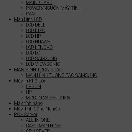
MAINBOARD
POWER/NGUỒN MÁY TÍNH
RAM
Màn Hình LCD
LCD DELL
LCD EIZO
LCD HP
LCD HUAWEI
LCD LENOVO
LCD LG
LCD SAMSUNG
LCD VIEWSONIC
MÀN HÌNH TƯƠNG TÁC
MÀN HÌNH TƯƠNG TÁC SAMSUNG
Máy In Khổ Lớn
EPSON
HP
MỰC IN VÀ PHỤ KIỆN
Máy tính bảng
Máy Tính Công Nghiệp
PC - Server
ALL IN ONE
CARD MÀN HÌNH
CPU SEVER