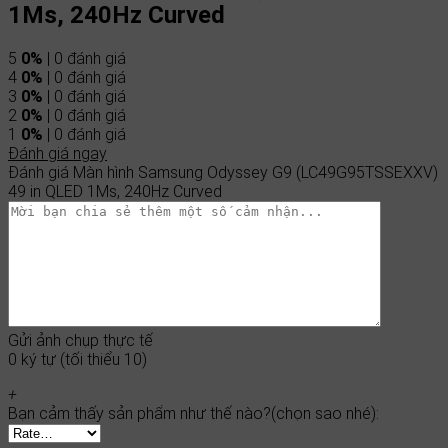
1Ms, 240Hz Curved
5
0%
| 0 đánh giá
4
0%
| 0 đánh giá
3
0%
| 0 đánh giá
2
0%
| 0 đánh giá
1
0%
| 0 đánh giá
Đánh giá ngay
Đánh giá Màn hình Samsung Odyssey G9 (LC49G95TSSEXXV)
49 in QLED 1Ms, 240Hz Curved
Gửi ảnh chụp thực tế
0 ký tự (tối thiểu 10)
+
Bạn cảm thấy sản phẩm như thế nào?(chọn sao nhé):