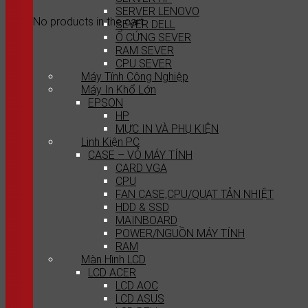
SERVER LENOVO
No products in the cart.
SEVER DELL
Ổ CỨNG SEVER
RAM SEVER
CPU SEVER
Máy Tính Công Nghiệp
Máy In Khổ Lớn
EPSON
HP
MỰC IN VÀ PHỤ KIỆN
Linh Kiện PC
CASE – VỎ MÁY TÍNH
CARD VGA
CPU
FAN CASE,CPU/QUẠT TẢN NHIỆT
HDD & SSD
MAINBOARD
POWER/NGUỒN MÁY TÍNH
RAM
Màn Hình LCD
LCD ACER
LCD AOC
LCD ASUS