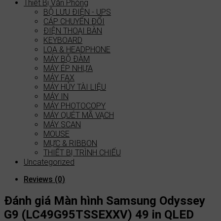
Thiết Bị Văn Phòng
BỘ LƯU ĐIỆN - UPS
CÁP CHUYỂN ĐỔI
ĐIỆN THOẠI BÀN
KEYBOARD
LOA & HEADPHONE
MÁY BỘ ĐÀM
MÁY ÉP NHỰA
MÁY FAX
MÁY HỦY TÀI LIỆU
MÁY IN
MÁY PHOTOCOPY
MÁY QUÉT MÃ VẠCH
MÁY SCAN
MOUSE
MỰC & RIBBON
THIẾT BỊ TRÌNH CHIẾU
Uncategorized
Reviews (0)
Đánh giá Màn hình Samsung Odyssey
G9 (LC49G95TSSEXXV) 49 in QLED