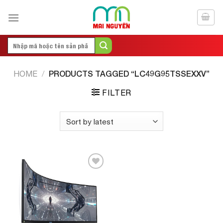
Skip
to
content
Search
for:
PRODUCTS TAGGED “LC49G95TSSEXXV”
HOME
/
FILTER
Add to
Wishlist