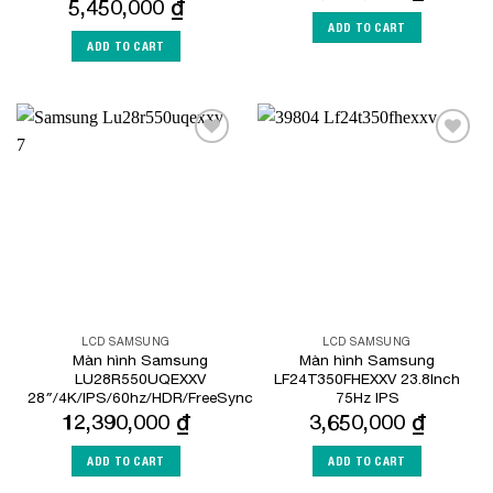
5,450,000
₫
ADD TO CART
ADD TO CART
Add to
Add to
Wishlist
Wishlist
LCD SAMSUNG
LCD SAMSUNG
Màn hình Samsung
Màn hình Samsung
LU28R550UQEXXV
LF24T350FHEXXV 23.8Inch
28″/4K/IPS/60hz/HDR/FreeSync
75Hz IPS
12,390,000
₫
3,650,000
₫
ADD TO CART
ADD TO CART