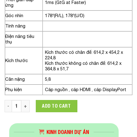
1ms (GtG at Faster)
ứng
Góc nhìn
178º(R/L), 178º(U/D)
Tính năng
Điện năng tiêu
thụ
Kích thước có chân đế: 614,2 x 454,2 x
224,8
Kích thước
Kích thước không có chân đế: 614,2 x
364,8 x 51,7
Cân nặng
5,8
Phụ kiện
Cáp nguồn , cáp HDMI , cáp DisplayPort
Màn hình LG UltraGear 27GN60R-B.ATV 27in Full HD IPS 1ms 
ADD TO CART
KINH DOANH DỰ ÁN