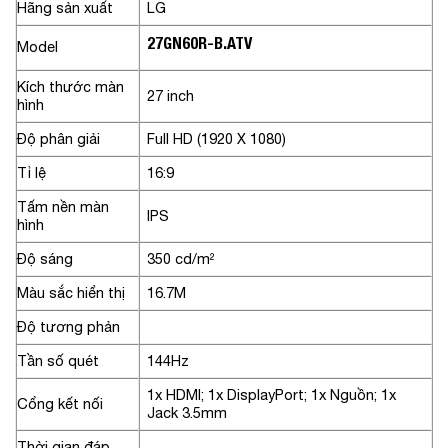
Hãng sản xuất
LG
27GN60R-B.ATV
Model
Kích thước màn
27 inch
hình
Độ phân giải
Full HD (1920 X 1080)
Tỉ lệ
16:9
Tấm nền màn
IPS
hình
Độ sáng
350 cd/m²
Màu sắc hiển thị
16.7M
Độ tương phản
Tần số quét
144Hz
1x HDMI; 1x DisplayPort; 1x Nguồn; 1x
Cổng kết nối
Jack 3.5mm
Thời gian đáp