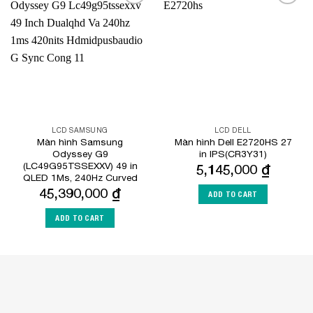
Add to
Add to
Wishlist
Wishlist
LCD SAMSUNG
LCD DELL
Màn hình Samsung
Màn hình Dell E2720HS 27
Odyssey G9
in IPS(CR3Y31)
(LC49G95TSSEXXV) 49 in
5,145,000
₫
QLED 1Ms, 240Hz Curved
45,390,000
₫
ADD TO CART
ADD TO CART