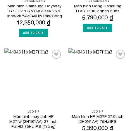
LCD SAMSUNG
LCD SAMSUNG
Màn hình Samsung Odyssey
Màn hình Cong Samsung
G7 LC27G75TQSEXXV 26.9
LC27R500 27inch 60hz
inch/2K/VA/240Hz/1ms/Cong
5,790,000
₫
12,350,000
₫
ADD TO CART
ADD TO CART
Add to
Add to
Wishlist
Wishlist
LCD HP
LCD HP
Màn hình máy tính HP
Màn hình HP M27F 27.0Inch
M27fw (2H1B1AA) 27 inch
(2H0N1AA) 75Hz IPS
FullHD 75Hz IPS (Trắng)
5,390,000
₫