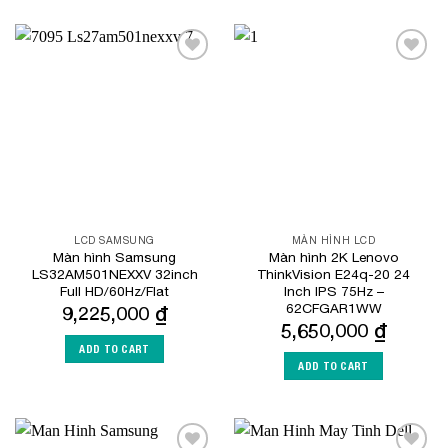
Add to
Add to
Wishlist
Wishlist
LCD SAMSUNG
MÀN HÌNH LCD
Màn hình Samsung
Màn hình 2K Lenovo
LS32AM501NEXXV 32inch
ThinkVision E24q-20 24
Full HD/60Hz/Flat
Inch IPS 75Hz –
62CFGAR1WW
9,225,000
₫
5,650,000
₫
ADD TO CART
ADD TO CART