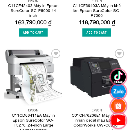
EPSON
EPSON
C11CE42403 Máy in Epson
C11CE39403A Máy in khổ
SureColor SC-P8000 44
lớn Epson SureColor SC-
inch
P7000
163,790,000
₫
118,790,000
₫
ADD TO CART
ADD TO CART
Add to
Add to
Wishlist
Wishlist
EPSON
EPSON
C11CD66411EA Máy in
C31CH76206E1 Máy in tem
Epson SureColor SC-
nhãn decal màu Epson
T3270, 24-inch Large
ColorWorks CW-C6050P
Format Printer