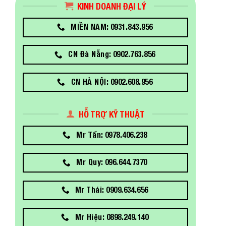
KINH DOANH ĐẠI LÝ
MIỀN NAM: 0931.843.956
CN Đà Nẵng: 0902.763.856
CN HÀ NỘI: 0902.608.956
HỖ TRỢ KỸ THUẬT
Mr Tấn: 0978.406.238
Mr Quy: 096.644.7370
Mr Thái: 0909.634.656
Mr Hiệu: 0898.249.140