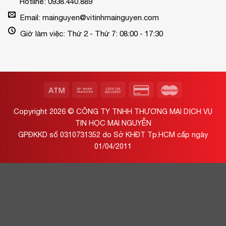
Hotline: 0938.440.889
Email: mainguyen@vitinhmainguyen.com
Giờ làm việc: Thứ 2 - Thứ 7: 08:00 - 17:30
Copyright 2026 ©
CÔNG TY TNHH THƯƠNG MẠI DỊCH VỤ
TIN HỌC MAI NGUYỄN
GPĐKKD số 0310731352 do Sở KHĐT Tp.HCM cấp ngày
01/04/2011