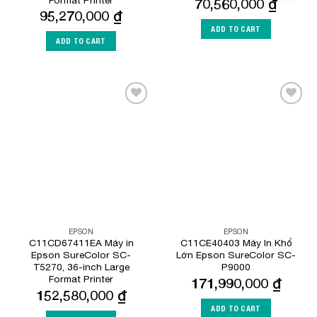
70,560,000
₫
95,270,000
₫
ADD TO CART
ADD TO CART
Add to
Add to
Wishlist
Wishlist
EPSON
EPSON
C11CD67411EA Máy in
C11CE40403 Máy In Khổ
Epson SureColor SC-
Lớn Epson SureColor SC-
T5270, 36-inch Large
P9000
Format Printer
171,990,000
₫
152,580,000
₫
ADD TO CART