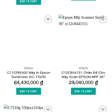
ADD TO CART
Add to
Add to
Wishlist
Wishlist
EPSON
EPSON
C11CF85402 Máy In Epson
C12C844151 Chân Đế Cho
SureColor SC-T3430
Máy Scan EPSON MFP 36″
64,430,000
₫
29,040,000
₫
ADD TO CART
ADD TO CART