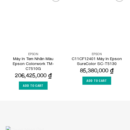
Add to
Add to
Wishlist
Wishlist
EPSON
EPSON
Máy In Tem Nhãn Màu
C11CF12401 Máy In Epson
Epson Colorwork TM-
SureColor SC-T5130
C7510G
85,380,000
₫
206,425,000
₫
ADD TO CART
ADD TO CART