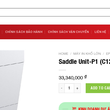
CHÍNH SÁCH BẢO HÀNH
CHÍNH SÁCH VẬN CHUYỂN
LIÊN HỆ
HOME
/
MÁY IN KHỔ LỚN
/
E
Saddle Unit-P1 (C
Add to
Wishlist
₫
33,340,000
Saddle Unit-P1 (C12C936831)
ADD TO CA
KINH DOANH DỰ 