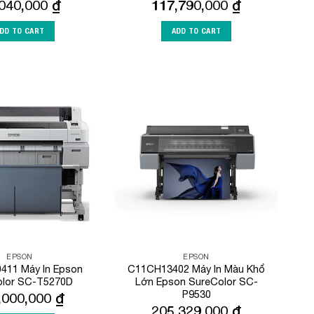
,040,000
₫
117,790,000
₫
DD TO CART
ADD TO CART
Add to
Add to
Wishlist
Wishlist
EPSON
EPSON
411 Máy In Epson
C11CH13402 Máy In Màu Khổ
olor SC-T5270D
Lớn Epson SureColor SC-
P9530
,000,000
₫
205,329,000
₫