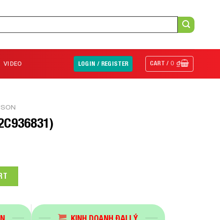
CART /
0
₫
VIDEO
LOGIN / REGISTER
PSON
12C936831)
 quantity
RT
ÁN
KINH DOANH ĐẠI LÝ