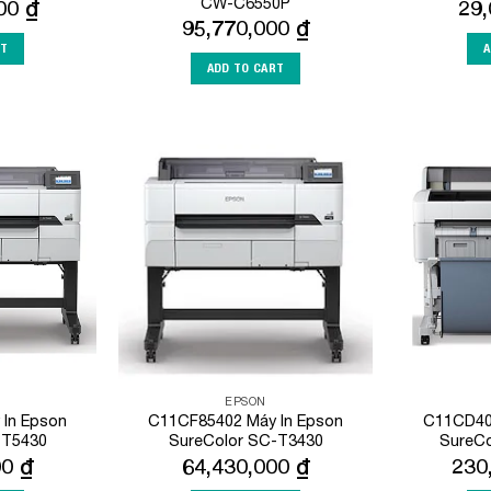
CW-C6550P
000
₫
29
95,770,000
₫
RT
A
ADD TO CART
Add to
Add to
Wishlist
Wishlist
EPSON
In Epson
C11CF85402 Máy In Epson
C11CD40
-T5430
SureColor SC-T3430
SureC
00
₫
64,430,000
₫
230