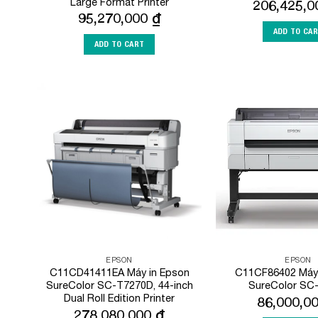
Large Format Printer
206,425,
95,270,000
₫
ADD TO CA
ADD TO CART
Add to
Wishlist
EPSON
EPSON
C11CD41411EA Máy in Epson
C11CF86402 Máy 
SureColor SC-T7270D, 44-inch
SureColor SC
Dual Roll Edition Printer
86,000,0
278,080,000
₫