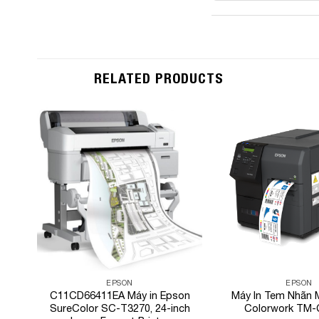
RELATED PRODUCTS
Add to
Wishlist
EPSON
EPSON
C11CD66411EA Máy in Epson
Máy In Tem Nhãn 
SureColor SC-T3270, 24-inch
Colorwork TM