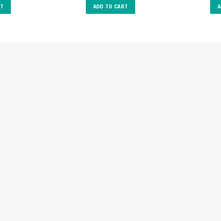
RT
ADD TO CART
A