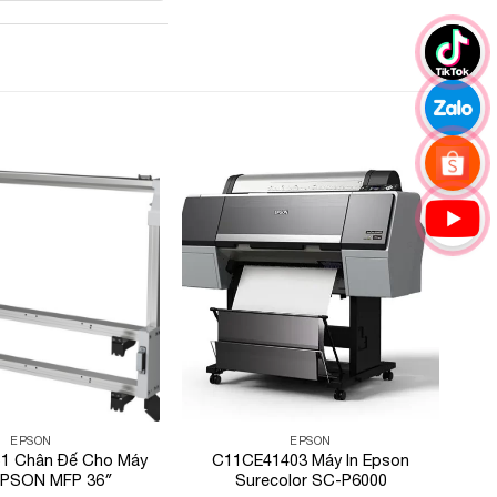
Add to
Add to
Wishlist
Wishlist
EPSON
EPSON
1 Chân Đế Cho Máy
C11CE41403 Máy In Epson
EPSON MFP 36″
Surecolor SC-P6000