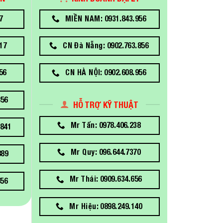
7
MIỀN NAM: 0931.843.956
17
CN Đà Nẵng: 0902.763.856
56
CN HÀ NỘI: 0902.608.956
856
HỖ TRỢ KỸ THUẬT
Mr Tấn: 0978.406.238
841
Mr Quy: 096.644.7370
889
Mr Thái: 0909.634.656
656
Mr Hiệu: 0898.249.140