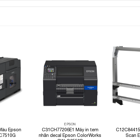
Add to
Add to
Wishlist
Wishlist
EPSON
Màu Epson
C31CH77206E1 Máy in tem
C12C84415
-C7510G
nhãn decal Epson ColorWorks
Scan 