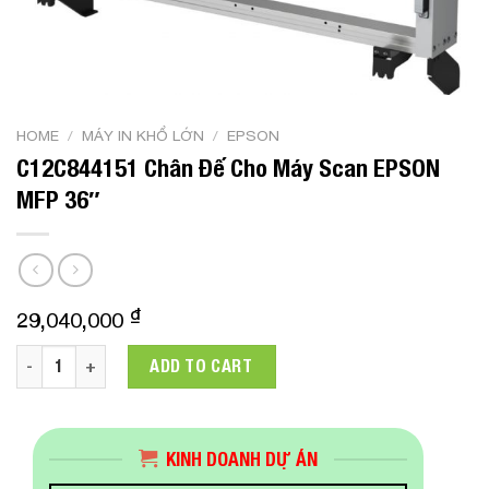
HOME
/
MÁY IN KHỔ LỚN
/
EPSON
C12C844151 Chân Đế Cho Máy Scan EPSON
MFP 36″
₫
29,040,000
C12C844151 Chân Đế Cho Máy Scan EPSON MFP 36" quantit
ADD TO CART
KINH DOANH DỰ ÁN