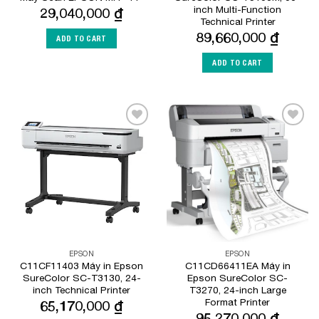
inch Multi-Function
29,040,000
₫
Technical Printer
89,660,000
₫
ADD TO CART
ADD TO CART
Add to
Add to
Wishlist
Wishlist
EPSON
EPSON
C11CF11403 Máy in Epson
C11CD66411EA Máy in
SureColor SC-T3130, 24-
Epson SureColor SC-
inch Technical Printer
T3270, 24-inch Large
Format Printer
65,170,000
₫
95,270,000
₫