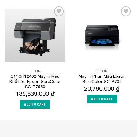
Add to
Add to
Wishlist
Wishlist
EPSON
EPSON
C11CH12402 Máy In Màu
Máy in Phun Màu Epson
Khổ Lớn Epson SureColor
SureColor SC-P703
SC-P7530
20,790,000
₫
135,839,000
₫
ADD TO CART
ADD TO CART