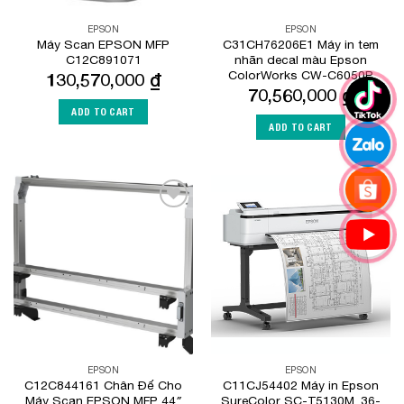
EPSON
EPSON
Máy Scan EPSON MFP
C31CH76206E1 Máy in tem
C12C891071
nhãn decal màu Epson
ColorWorks CW-C6050P
130,570,000
₫
70,560,000
₫
ADD TO CART
ADD TO CART
Add to
Add to
Wishlist
Wishlist
EPSON
EPSON
C12C844161 Chân Đế Cho
C11CJ54402 Máy in Epson
Máy Scan EPSON MFP 44″
SureColor SC-T5130M, 36-