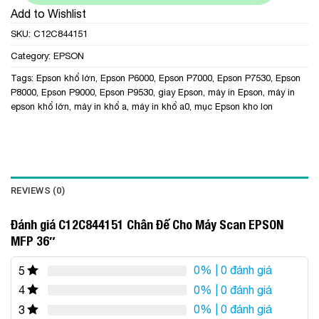
Add to Wishlist
SKU:
C12C844151
Category:
EPSON
Tags:
Epson khổ lớn
,
Epson P6000
,
Epson P7000
,
Epson P7530
,
Epson
P8000
,
Epson P9000
,
Epson P9530
,
giay Epson
,
máy in Epson
,
máy in
epson khổ lớn
,
máy in khổ a
,
máy in khổ a0
,
mục Epson kho lon
REVIEWS (0)
Đánh giá C12C844151 Chân Đế Cho Máy Scan EPSON
MFP 36″
0%
| 0 đánh giá
5
0%
| 0 đánh giá
4
0%
| 0 đánh giá
3