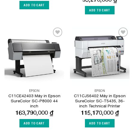
ADD TO CART
ADD TO CART
Add to
Add to
Wishlist
Wishlist
EPSON
EPSON
C11CE42403 Máy in Epson
C11CJ56402 Máy in Epson
SureColor SC-P8000 44
SureColor SC-T5435, 36-
inch
inch Technical Printer
163,790,000
₫
115,170,000
₫
ADD TO CART
ADD TO CART