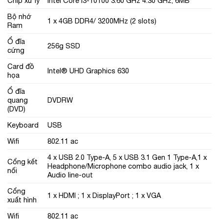
Chíp xử lý
Intel Core i3-10100 3.60 GHz 4.30 GHz, 6MB
Bộ nhớ
1 x 4GB DDR4/ 3200MHz (2 slots)
Ram
Ổ đĩa
256g SSD
cứng
Card đồ
Intel® UHD Graphics 630
họa
Ổ đĩa
quang
DVDRW
(DVD)
Keyboard
USB
Wifi
802.11 ac
4 x USB 2.0 Type-A, 5 x USB 3.1 Gen 1 Type-A,1 x
Cổng kết
Headphone/Microphone combo audio jack, 1 x
nối
Audio line-out
Cổng
1 x HDMI ; 1 x DisplayPort ; 1 x VGA
xuất hình
Wifi
802.11 ac