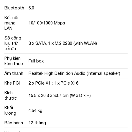
Bluetooth
5.0
Kết nối
mạng
10/100/1000 Mbps
LAN
Số cổng
lưu trữ
3 x SATA, 1 x M.2 2230 (with WLAN)
tối đa
Phụ kiện
Full box
kèm theo
Âm thanh
Realtek High Definition Audio (internal speaker)
Khe PCI
2 x PCIe X1 ; 1 x PCIe X16
Kích
15.5 x 30.3 x 33.7 cm (W x D x H)
thước
Khối
4.54 kg
lượng
Bảo hành
12 tháng