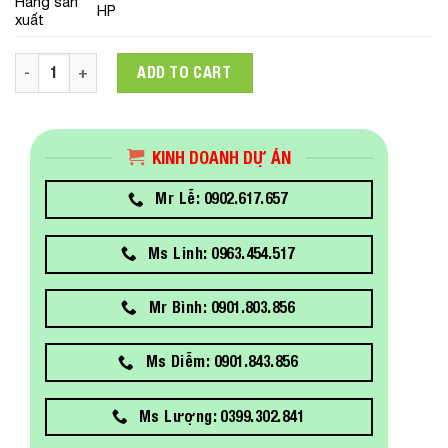
Hãng sản
HP
xuất
PC HP ProDesk 400 G7 MT (22C53PA) (i3-10100/4GB RAM/25
ADD TO CART
KINH DOANH DỰ ÁN
Mr Lễ: 0902.617.657
Ms Linh: 0963.454.517
Mr Bình: 0901.803.856
Ms Diễm: 0901.843.856
Ms Lượng: 0399.302.841