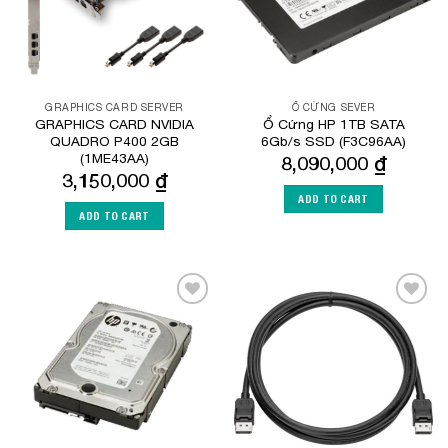
GRAPHICS CARD SERVER
Ổ CỨNG SEVER
GRAPHICS CARD NVIDIA
Ổ Cứng HP 1TB SATA
QUADRO P400 2GB
6Gb/s SSD (F3C96AA)
(1ME43AA)
8,090,000
₫
3,150,000
₫
ADD TO CART
ADD TO CART
Add to
Add to
Wishlist
Wishlist