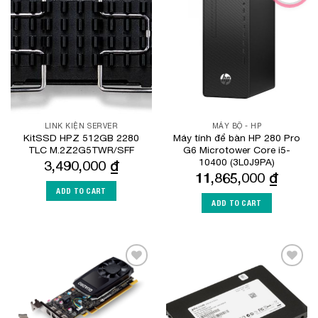
Add to
Add to
Wishlist
Wishlist
LINK KIỆN SERVER
MÁY BỘ - HP
KitSSD HPZ 512GB 2280
Máy tính để bàn HP 280 Pro
TLC M.2Z2G5TWR/SFF
G6 Microtower Core i5-
10400 (3L0J9PA)
3,490,000
₫
11,865,000
₫
ADD TO CART
ADD TO CART
Add to
Add to
Wishlist
Wishlist