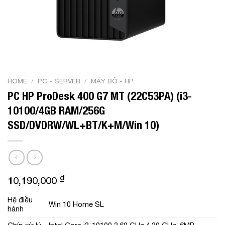
HOME
/
PC - SERVER
/
MÁY BỘ - HP
PC HP ProDesk 400 G7 MT (22C53PA) (i3-
10100/4GB RAM/256G
SSD/DVDRW/WL+BT/K+M/Win 10)
₫
10,190,000
Hệ điều
Win 10 Home SL
hành