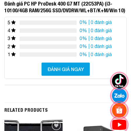
Đánh giá PC HP ProDesk 400 G7 MT (22C53PA) (i3-
10100/4GB RAM/256G SSD/DVDRW/WL+BT/K+M/Win 10)
0%
| 0 đánh giá
5
0%
| 0 đánh giá
4
0%
| 0 đánh giá
3
0%
| 0 đánh giá
2
0%
| 0 đánh giá
1
ĐÁNH GIÁ NGAY
RELATED PRODUCTS