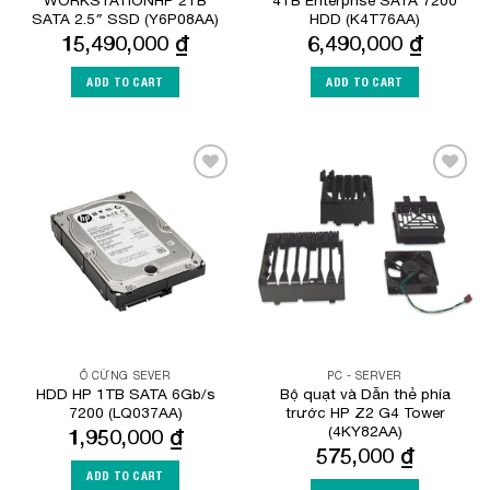
SATA 2.5″ SSD (Y6P08AA)
HDD (K4T76AA)
15,490,000
₫
6,490,000
₫
ADD TO CART
ADD TO CART
Add to
Add to
Wishlist
Wishlist
Ổ CỨNG SEVER
PC - SERVER
HDD HP 1TB SATA 6Gb/s
Bộ quạt và Dẫn thẻ phía
7200 (LQ037AA)
trước HP Z2 G4 Tower
(4KY82AA)
1,950,000
₫
575,000
₫
ADD TO CART