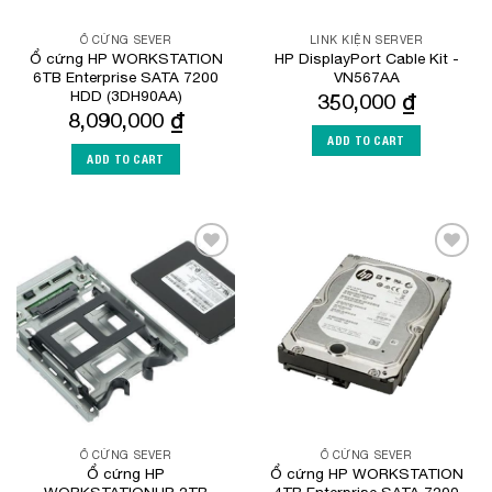
Ổ CỨNG SEVER
LINK KIỆN SERVER
Ổ cứng HP WORKSTATION
HP DisplayPort Cable Kit -
6TB Enterprise SATA 7200
VN567AA
HDD (3DH90AA)
350,000
₫
8,090,000
₫
ADD TO CART
ADD TO CART
Add to
Add to
Wishlist
Wishlist
Ổ CỨNG SEVER
Ổ CỨNG SEVER
Ổ cứng HP
Ổ cứng HP WORKSTATION
WORKSTATIONHP 2TB
4TB Enterprise SATA 7200